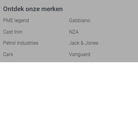
Ontdek onze merken
PME legend
Gabbiano
Cast Iron
NZA
Petrol Industries
Jack & Jones
Cars
Vanguard
Tommy Jeans
Ballin
Campbell
Only & Sons
Geisha
ONLY
Lofty Manner
Zoso
Ydence
Vero Moda
Refined Department
Garcia
Sisters Point
Red Button