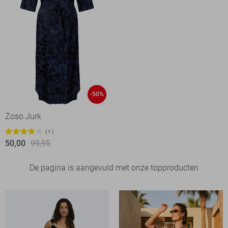
-50%
Zoso Jurk
1
50,00
99,95
De pagina is aangevuld met onze topproducten