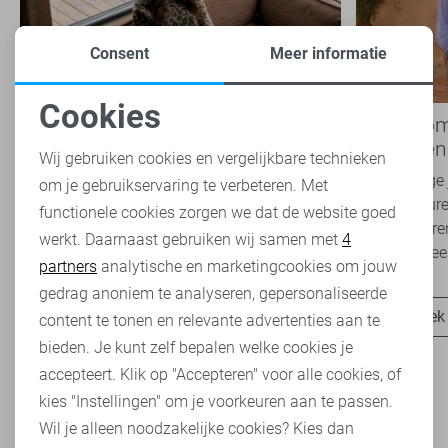
Consent
Meer informatie
Cookies
Nieuwe Lady Day najaarscollectie
Boho Rom
Noodzakelijke cookies
2026 bij Sans: stijl en comfort in
modetrend
Wij gebruiken cookies en vergelijkbare technieken
travelkwaliteit
overal zie
Het najaar vraagt om kleding die comfortabel,
Van luchtige 
om je gebruikservaring te verbeteren. Met
Personalisatie cookies
veelzijdig én stijlvol is. Met de nieuwe Lady
zachte kleure
functionele cookies zorgen we dat de website goed
Day najaarscollectie 2026 ben je helemaal
Romance tren
werkt. Daarnaast gebruiken wij samen met
4
Analytische cookies
klaar voor...
het modebeel
partners
analytische en marketingcookies om jouw
Marketing cookies
gedrag anoniem te analyseren, gepersonaliseerde
Ontdek nu
Ontdek
content te tonen en relevante advertenties aan te
bieden. Je kunt zelf bepalen welke cookies je
accepteert. Klik op "Accepteren" voor alle cookies, of
kies "Instellingen" om je voorkeuren aan te passen.
Wil je alleen noodzakelijke cookies? Kies dan