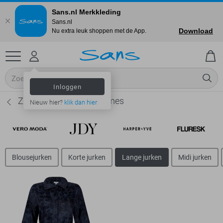
Sans.nl Merkkleding
Sans.nl
Download
Nu extra leuk shoppen met de App.
Inloggen
Zoso Lange jurken - Dames
Nieuw hier?
klik dan hier
Blousejurken
Korte jurken
Lange jurken
Midi jurken