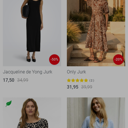
-50%
-20%
Jacqueline de Yong Jurk
Only Jurk
17,50
34,99
2
31,95
39,99