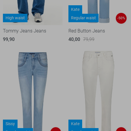
Kate
High waist
Regular waist
-50%
Tommy Jeans Jeans
Red Button Jeans
99,90
40,00
79,99
Sissy
Kate