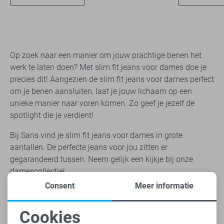
Op zoek naar een manier om jouw prachtige benen het
werk te laten doen? Met slim fit jeans voor dames doe je
precies dit! Aangezien de slim fit jeans voor dames perfect
om je benen aansluiten, laat je jouw lichaam op een
unieke manier naar voren komen. Zo geef je jezelf de
spotlight die je verdient!
Bij Sans vind je slim fit jeans voor dames in grote
aantallen. De perfecte jeans voor jou zitten er
gegarandeerd tussen. Neem gelijk een kijkje bij onze
damescollectie
!
Consent
Meer informatie
Hoe draag je slim fit jeans dames?
Een groot voordeel aan slim fit jeans voor dames is dat je
Cookies
zowel formeel als informeel draagt. Zo is het een ideaal