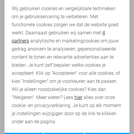
Noodzakelijke cookies
kledingstuk voor verjaardagen, maar maken ze ook een
Wij gebruiken cookies en vergelijkbare technieken
statement bij de vergadering die je op werk hebt. Het ligt
om je gebruikservaring te verbeteren. Met
Personalisatie cookies
er maar net aan in wat voor outfit jij de jeans verwerkt! Wil
functionele cookies zorgen we dat de website goed
je de jeans dragen naar werk, dan raden we een leuke
werkt. Daarnaast gebruiken wij samen met
4
Analytische cookies
blazer
of een effen
blouse
aan. Hiermee creëer je een
zakelijke look: jij weet wat je doet.
partners
analytische en marketingcookies om jouw
Marketing cookies
gedrag anoniem te analyseren, gepersonaliseerde
Wil je de slim fit jeans voor dames juist aan in een
content te tonen en relevante advertenties aan te
informele setting, dan kan je de jeans ook eenvoudig
bieden. Je kunt zelf bepalen welke cookies je
combineren met een leuke
trui
of een
t-shirt
. In dit geval
accepteert. Klik op "Accepteren" voor alle cookies, of
kun je ook kiezen voor een leuke jeans met een kleur,
kies "Instellingen" om je voorkeuren aan te passen.
aangezien je hiermee echt de aandacht weet te pakken.
Waarvoor kies jij?
Wil je alleen noodzakelijke cookies? Kies dan
"Weigeren". Meer weten? Lees
hier
alles over onze
Een broek voor verschillende seizoenen
cookie- en privacyverklaring. Je kunt op elk moment
Het probleem met veel jeans is dat je ze maar één seizoen
je instellingen wijzigigen door op de link te klikken
van het jaar kunt dragen. Ze zijn te warm in de zomer of te
onder aan de pagina.
koud in de winter. Met slim fit jeans voor dames is dit
geen enkel probleem! Alhoewel er frissere opties zijn voor
Opslaan