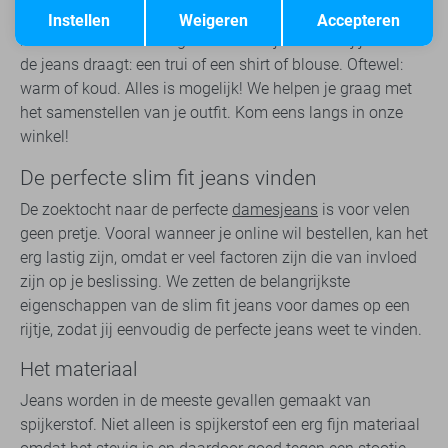
Terug
de zomer, is deze spijkerbroek een uitstekende keuze voor
Instellen
Weigeren
Accepteren
beide seizoenen. Het ligt voornamelijk aan wat jij boven
de jeans draagt: een trui of een shirt of blouse. Oftewel:
warm of koud. Alles is mogelijk! We helpen je graag met
het samenstellen van je outfit. Kom eens langs in onze
winkel!
De perfecte slim fit jeans vinden
De zoektocht naar de perfecte
damesjeans
is voor velen
geen pretje. Vooral wanneer je online wil bestellen, kan het
erg lastig zijn, omdat er veel factoren zijn die van invloed
zijn op je beslissing. We zetten de belangrijkste
eigenschappen van de slim fit jeans voor dames op een
rijtje, zodat jij eenvoudig de perfecte jeans weet te vinden.
Het materiaal
Jeans worden in de meeste gevallen gemaakt van
spijkerstof. Niet alleen is spijkerstof een erg fijn materiaal