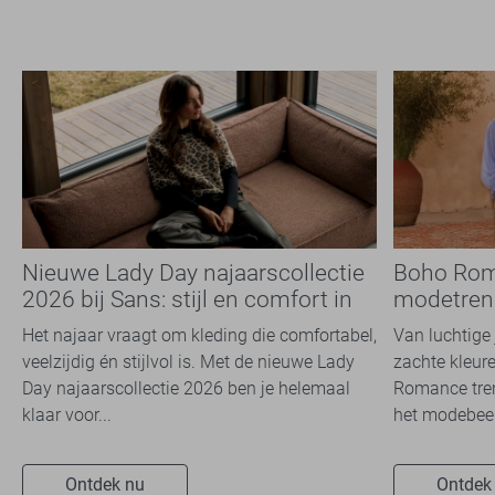
Nieuwe Lady Day najaarscollectie
Boho Rom
2026 bij Sans: stijl en comfort in
modetrend
travelkwaliteit
overal zie
Het najaar vraagt om kleding die comfortabel,
Van luchtige 
veelzijdig én stijlvol is. Met de nieuwe Lady
zachte kleure
Day najaarscollectie 2026 ben je helemaal
Romance tren
klaar voor...
het modebeel
Ontdek nu
Ontdek