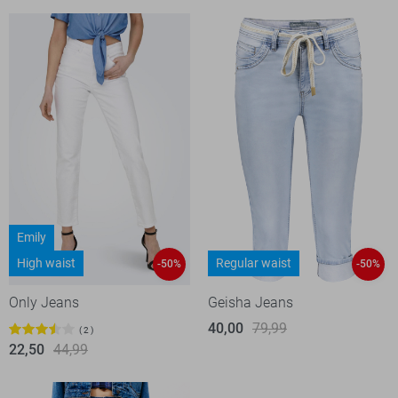
Emily
High waist
Regular waist
-50%
-50%
Only Jeans
Geisha Jeans
40,00
79,99
2
22,50
44,99