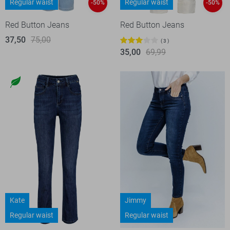
Regular waist
Regular waist
-50%
-50%
Red Button Jeans
Red Button Jeans
37,50
75,00
3
35,00
69,99
Kate
Jimmy
Regular waist
Regular waist