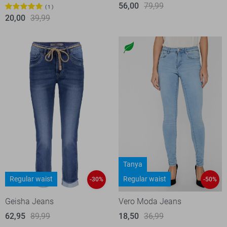
56,00
79,99
1
20,00
39,99
Tanya
Regular waist
Regular waist
-30%
-50%
Geisha Jeans
Vero Moda Jeans
62,95
89,99
18,50
36,99