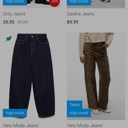
High waist
High waist
-20%
Only Jeans
Geisha Jeans
39,95
49,99
89,99
Tessa
High waist
High waist
Vero Moda Jeans
Vero Moda Jeans