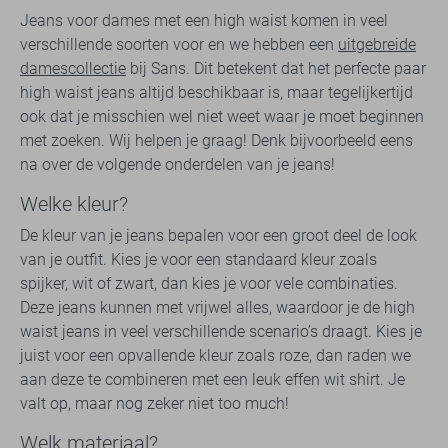
Jeans voor dames met een high waist komen in veel
verschillende soorten voor en we hebben een
uitgebreide
damescollectie
bij Sans. Dit betekent dat het perfecte paar
high waist jeans altijd beschikbaar is, maar tegelijkertijd
ook dat je misschien wel niet weet waar je moet beginnen
met zoeken. Wij helpen je graag! Denk bijvoorbeeld eens
na over de volgende onderdelen van je jeans!
Welke kleur?
De kleur van je jeans bepalen voor een groot deel de look
van je outfit. Kies je voor een standaard kleur zoals
spijker, wit of zwart, dan kies je voor vele combinaties.
Deze jeans kunnen met vrijwel alles, waardoor je de high
waist jeans in veel verschillende scenario’s draagt. Kies je
juist voor een opvallende kleur zoals roze, dan raden we
aan deze te combineren met een leuk effen wit shirt. Je
valt op, maar nog zeker niet too much!
Welk materiaal?