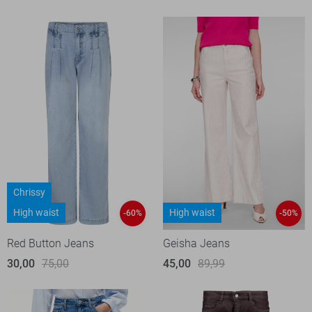
Chrissy
High waist
High waist
-60%
-50%
Red Button Jeans
Geisha Jeans
30,00
75,00
45,00
89,99