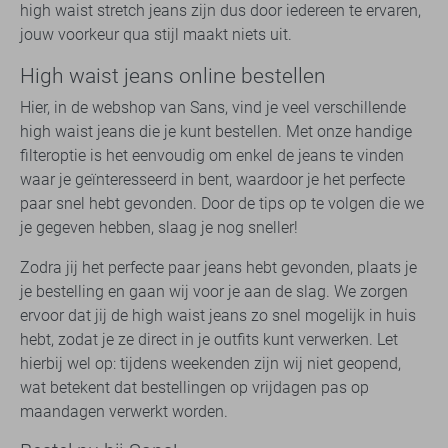
high waist stretch jeans zijn dus door iedereen te ervaren,
jouw voorkeur qua stijl maakt niets uit.
High waist jeans online bestellen
Hier, in de webshop van Sans, vind je veel verschillende
high waist jeans die je kunt bestellen. Met onze handige
filteroptie is het eenvoudig om enkel de jeans te vinden
waar je geïnteresseerd in bent, waardoor je het perfecte
paar snel hebt gevonden. Door de tips op te volgen die we
je gegeven hebben, slaag je nog sneller!
Zodra jij het perfecte paar jeans hebt gevonden, plaats je
je bestelling en gaan wij voor je aan de slag. We zorgen
ervoor dat jij de high waist jeans zo snel mogelijk in huis
hebt, zodat je ze direct in je outfits kunt verwerken. Let
hierbij wel op: tijdens weekenden zijn wij niet geopend,
wat betekent dat bestellingen op vrijdagen pas op
maandagen verwerkt worden.