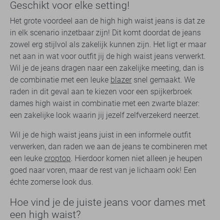
Geschikt voor elke setting!
Het grote voordeel aan de high high waist jeans is dat ze
in elk scenario inzetbaar zijn! Dit komt doordat de jeans
zowel erg stijlvol als zakelijk kunnen zijn. Het ligt er maar
net aan in wat voor outfit jij de high waist jeans verwerkt.
Wil je de jeans dragen naar een zakelijke meeting, dan is
de combinatie met een leuke
blazer
snel gemaakt. We
raden in dit geval aan te kiezen voor een spijkerbroek
dames high waist in combinatie met een zwarte blazer:
een zakelijke look waarin jij jezelf zelfverzekerd neerzet.
Wil je de high waist jeans juist in een informele outfit
verwerken, dan raden we aan de jeans te combineren met
een leuke
croptop
. Hierdoor komen niet alleen je heupen
goed naar voren, maar de rest van je lichaam ook! Een
échte zomerse look dus.
Hoe vind je de juiste jeans voor dames met
een high waist?