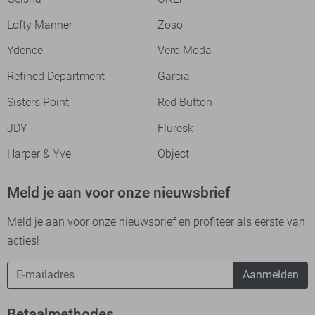
Lofty Manner
Zoso
Ydence
Vero Moda
Refined Department
Garcia
Sisters Point
Red Button
JDY
Fluresk
Harper & Yve
Object
Meld je aan voor onze nieuwsbrief
Meld je aan voor onze nieuwsbrief en profiteer als eerste van
acties!
Aanmelden
Betaalmethodes