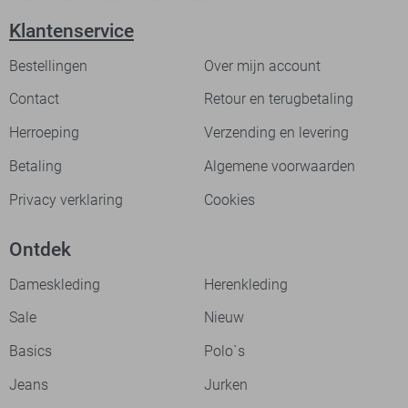
Klantenservice
Bestellingen
Over mijn account
Contact
Retour en terugbetaling
Herroeping
Verzending en levering
Betaling
Algemene voorwaarden
Privacy verklaring
Cookies
Ontdek
Dameskleding
Herenkleding
Sale
Nieuw
Basics
Polo`s
Jeans
Jurken