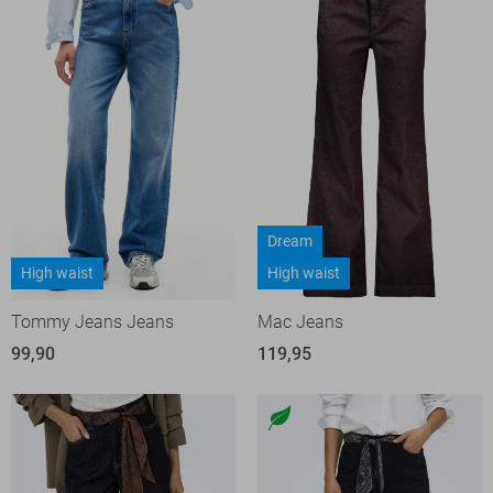
Dream
High waist
High waist
Tommy Jeans Jeans
Mac Jeans
99,90
119,95