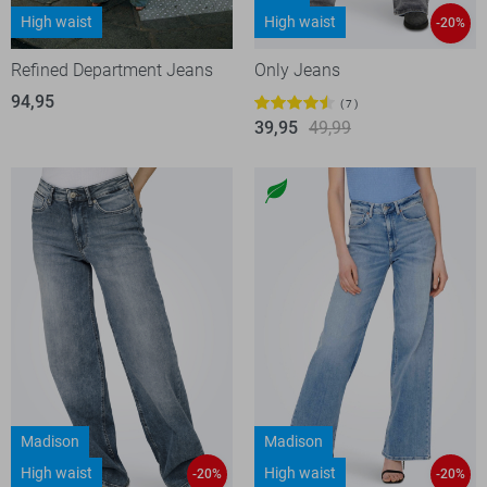
High waist
High waist
-20%
Refined Department Jeans
Only Jeans
94,95
7
39,95
49,99
Madison
Madison
High waist
High waist
-20%
-20%