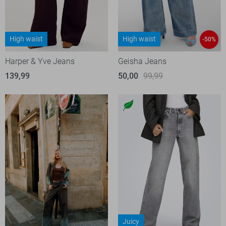
High waist
High waist
-50%
Harper & Yve Jeans
Geisha Jeans
139,99
50,00
99,99
Juicy