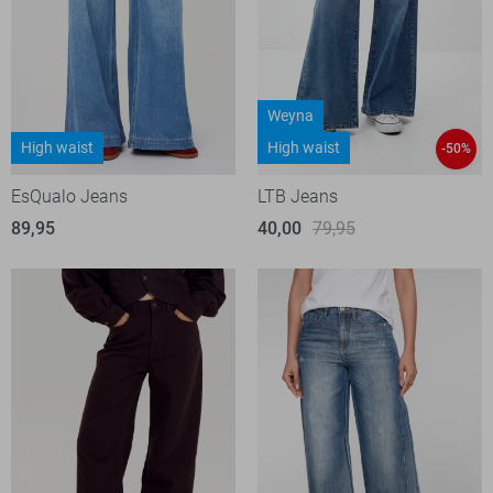
Weyna
High waist
High waist
-50%
EsQualo Jeans
LTB Jeans
89,95
40,00
79,95