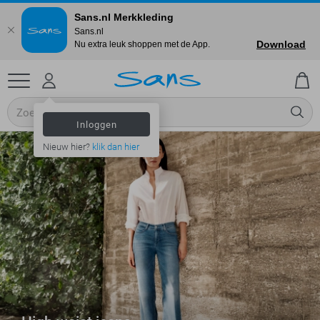
Sans.nl Merkkleding
Sans.nl
Download
Nu extra leuk shoppen met de App.
Inloggen
Nieuw hier?
klik dan hier