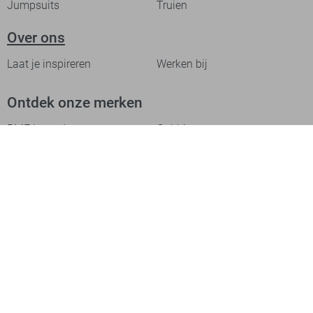
Jumpsuits
Truien
Over ons
Laat je inspireren
Werken bij
Ontdek onze merken
PME legend
Gabbiano
Cast Iron
NZA
Petrol Industries
Jack & Jones
Cars
Vanguard
Tommy Jeans
Ballin
Campbell
Only & Sons
Geisha
ONLY
Lofty Manner
Zoso