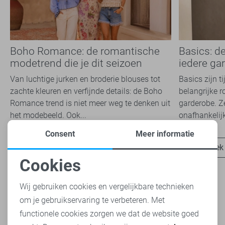
Boho Romance: de romantische
Basics: d
modetrend die je dit seizoen
iedere ga
overal ziet
Van luchtige jurken en broderie blouses tot
Basics zijn t
zachte kleuren en verfijnde details: de Boho
belangrijke r
Romance trend is niet meer weg te denken uit
garderobe. Z
het modebeeld. Ook...
onafhankelijk
Consent
Meer informatie
Ontdek nu
Ontdek
Cookies
Noodzakelijke cookies
Wij gebruiken cookies en vergelijkbare technieken
om je gebruikservaring te verbeteren. Met
Personalisatie cookies
functionele cookies zorgen we dat de website goed
Heb je dit al eens bekeken?