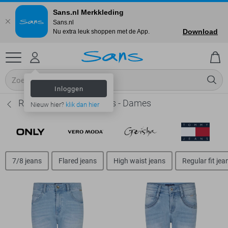
Sans.nl Merkkleding
Sans.nl
Download
Nu extra leuk shoppen met de App.
Inloggen
Red Button Slim fit jeans - Dames
Nieuw hier?
klik dan hier
7/8 jeans
Flared jeans
High waist jeans
Regular fit jea