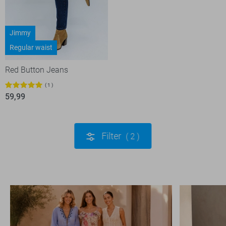
Jimmy
Regular waist
Red Button Jeans
1
59,99
Filter
2