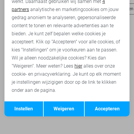
werkt. Daarnaast gebruiken wij samen met
4
Analytische cookies
Red Button t-shirts
Red Button jeans
Red Button broeken
partners
analytische en marketingcookies om jouw
Marketing cookies
gedrag anoniem te analyseren, gepersonaliseerde
content te tonen en relevante advertenties aan te
bieden. Je kunt zelf bepalen welke cookies je
accepteert. Klik op "Accepteren" voor alle cookies, of
kies "Instellingen" om je voorkeuren aan te passen.
Wil je alleen noodzakelijke cookies? Kies dan
"Weigeren". Meer weten? Lees
hier
alles over onze
cookie- en privacyverklaring. Je kunt op elk moment
je instellingen wijzigigen door op de link te klikken
onder aan de pagina.
Opslaan
Terug
Instellen
Weigeren
Accepteren