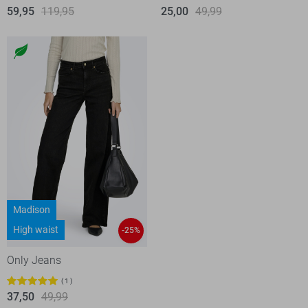
59,95
119,95
25,00
49,99
Madison
High waist
-25%
Only Jeans
1
37,50
49,99