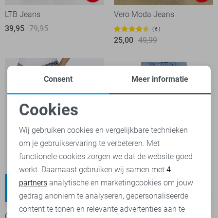
LTB Jeans
Vero Moda Jeans
39,95
79,95
6
25,00
49,99
Consent
Meer informatie
Cookies
Noodzakelijke cookies
Wij gebruiken cookies en vergelijkbare technieken
om je gebruikservaring te verbeteren. Met
Personalisatie cookies
functionele cookies zorgen we dat de website goed
werkt. Daarnaast gebruiken wij samen met
4
Analytische cookies
Madison
Kate
partners
analytische en marketingcookies om jouw
High waist
Regular waist
Marketing cookies
gedrag anoniem te analyseren, gepersonaliseerde
-20%
-50%
content te tonen en relevante advertenties aan te
Only Jeans
Red Button Jeans