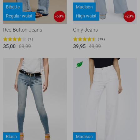
Bibette
Madison
Regular waist
High waist
-50%
-20%
Red Button Jeans
Only Jeans
3
19
35,00
69,99
39,95
49,99
Blush
Madison