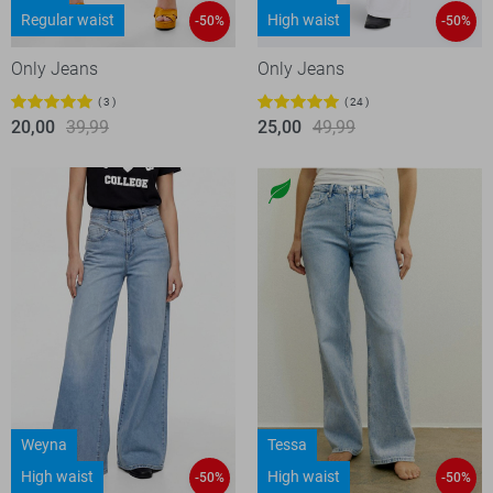
Regular waist
High waist
-50%
-50%
Only Jeans
Only Jeans
3
24
20,00
39,99
25,00
49,99
Weyna
Tessa
High waist
High waist
-50%
-50%