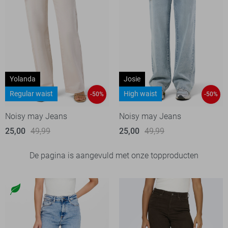
Yolanda
Josie
Regular waist
High waist
-50%
-50%
Noisy may Jeans
Noisy may Jeans
25,00
49,99
25,00
49,99
De pagina is aangevuld met onze topproducten