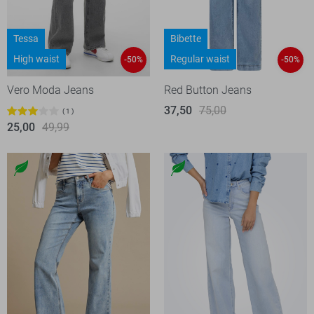
Tessa
Bibette
High waist
Regular waist
-50%
-50%
Vero Moda Jeans
Red Button Jeans
37,50
75,00
1
25,00
49,99