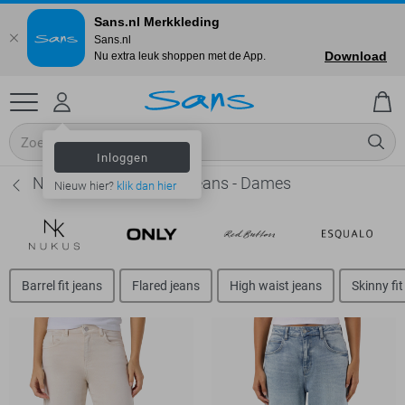
Sans.nl Merkkleding
Sans.nl
Download
Nu extra leuk shoppen met de App.
Inloggen
Noisy may Straight fit jeans - Dames
Nieuw hier?
klik dan hier
Barrel fit jeans
Flared jeans
High waist jeans
Skinny fit