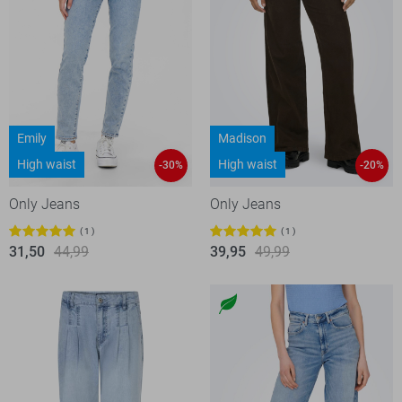
Emily
Madison
High waist
High waist
-30%
-20%
Only Jeans
Only Jeans
1
1
31,50
44,99
39,95
49,99