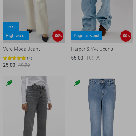
Tessa
High waist
Regular waist
-50%
-50%
Vero Moda Jeans
Harper & Yve Jeans
55,00
109,99
2
25,00
49,99