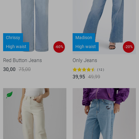
Chrissy
Madison
High waist
High waist
-60%
-20%
Red Button Jeans
Only Jeans
30,00
75,00
12
39,95
49,99