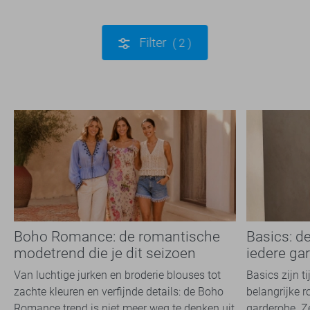
Filter
2
Boho Romance: de romantische
Basics: d
modetrend die je dit seizoen
iedere ga
overal ziet
Van luchtige jurken en broderie blouses tot
Basics zijn t
zachte kleuren en verfijnde details: de Boho
belangrijke r
Romance trend is niet meer weg te denken uit
garderobe. Z