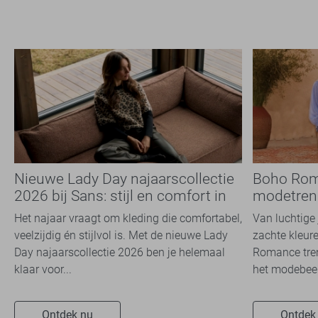
Nieuwe Lady Day najaarscollectie
Boho Rom
2026 bij Sans: stijl en comfort in
modetrend
travelkwaliteit
overal zie
Het najaar vraagt om kleding die comfortabel,
Van luchtige 
veelzijdig én stijlvol is. Met de nieuwe Lady
zachte kleure
Day najaarscollectie 2026 ben je helemaal
Romance tren
klaar voor...
het modebeel
Ontdek nu
Ontdek