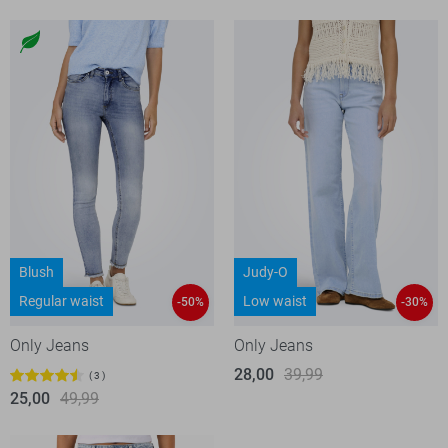
Blush
Judy-O
Regular waist
Low waist
-50%
-30%
Only Jeans
Only Jeans
28,00
39,99
3
25,00
49,99