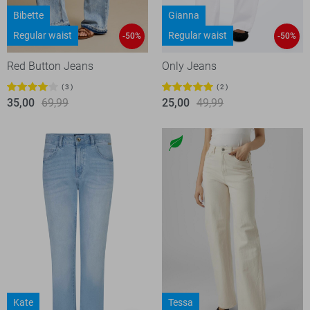
Bibette
Gianna
Regular waist
Regular waist
-50%
-50%
Red Button Jeans
Only Jeans
3
2
35,00
69,99
25,00
49,99
Kate
Tessa