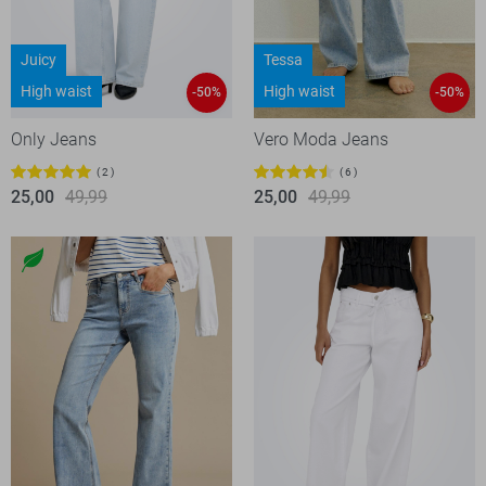
Juicy
Tessa
High waist
High waist
-50%
-50%
Only Jeans
Vero Moda Jeans
2
6
25,00
49,99
25,00
49,99