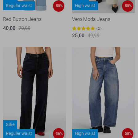
Regular waist
High waist
-50%
-50%
Red Button Jeans
Vero Moda Jeans
40,00
79,99
2
25,00
49,99
Silke
Regular waist
High waist
-36%
-50%