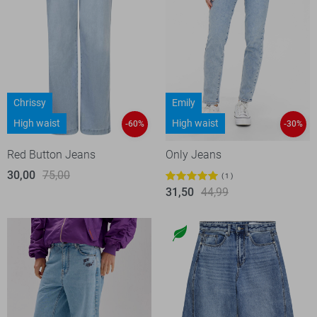
Chrissy
Emily
High waist
High waist
-60%
-30%
Red Button Jeans
Only Jeans
30,00
75,00
1
31,50
44,99