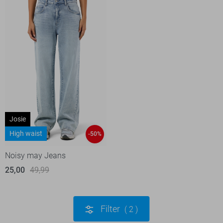
Josie
High waist
-50%
Noisy may Jeans
25,00
49,99
Filter
2