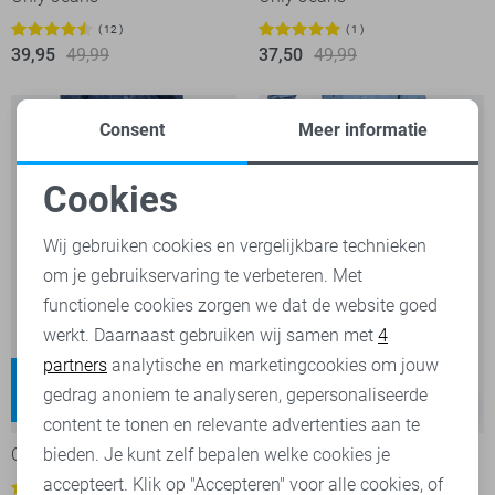
12
1
39,95
49,99
37,50
49,99
Consent
Meer informatie
Cookies
Noodzakelijke cookies
Wij gebruiken cookies en vergelijkbare technieken
om je gebruikservaring te verbeteren. Met
Personalisatie cookies
functionele cookies zorgen we dat de website goed
werkt. Daarnaast gebruiken wij samen met
4
Analytische cookies
partners
analytische en marketingcookies om jouw
Gianna
Madison
Marketing cookies
gedrag anoniem te analyseren, gepersonaliseerde
Regular waist
High waist
-20%
-30%
content te tonen en relevante advertenties aan te
bieden. Je kunt zelf bepalen welke cookies je
Only Jeans
Only Jeans
accepteert. Klik op "Accepteren" voor alle cookies, of
1
19