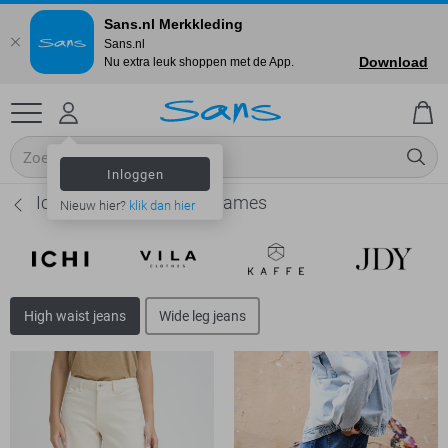
Sans.nl Merkkleding
Sans.nl
Download
Nu extra leuk shoppen met de App.
Inloggen
Ichi High waist jeans - Dames
Nieuw hier?
klik dan hier
High waist jeans
Wide leg jeans