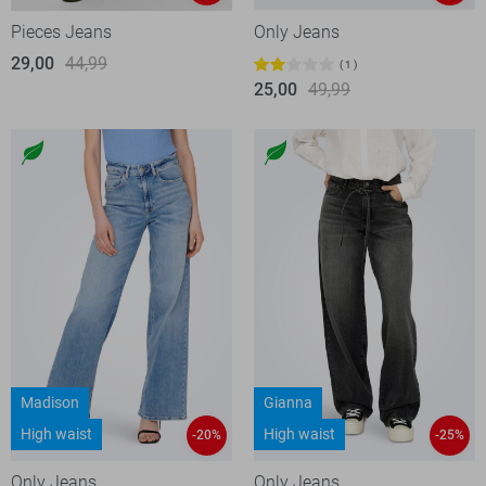
Pieces Jeans
Only Jeans
29,00
44,99
1
25,00
49,99
Madison
Gianna
High waist
High waist
-20%
-25%
Only Jeans
Only Jeans