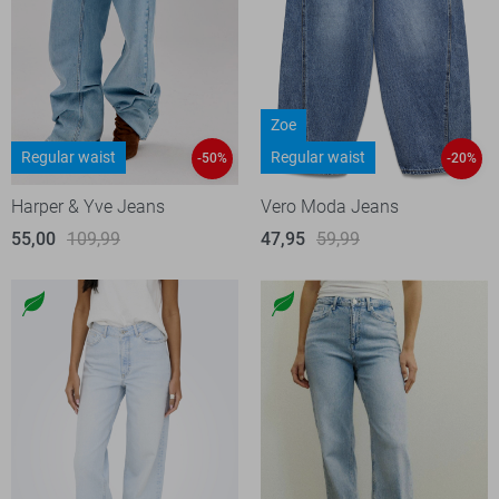
Zoe
Regular waist
Regular waist
-50%
-20%
Harper & Yve Jeans
Vero Moda Jeans
55,00
109,99
47,95
59,99