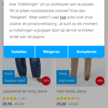
39,95
49,99
35,00
49,99
kies "Instellingen" om je voorkeuren aan te passen.
Wil je alleen noodzakelijke cookies? Kies dan
"Weigeren". Meer weten? Lees
hier
alles over onze
cookie- en privacyverklaring. Je kunt op elk moment
je instellingen wijzigigen door op de link te klikken
onder aan de pagina.
Opslaan
Terug
Instellen
Weigeren
Accepteren
Susie
Tessa
Regular waist
High waist
-20%
-50%
Jacqueline de Yong Jeans
Vero Moda Jeans
3
1
39,95
49,99
25,00
49,99