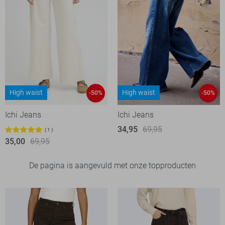
High waist
High waist
-50%
-50%
Ichi Jeans
Ichi Jeans
34,95
69,95
1
35,00
69,95
De pagina is aangevuld met onze topproducten