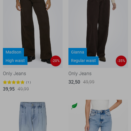
Madison
Gianna
High waist
Regular waist
-20%
-35%
Only Jeans
Only Jeans
32,50
49,99
1
39,95
49,99