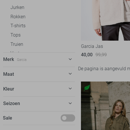
Jurken
Rokken
T-shirts
Tops
Truien
Garcia Jas
Vesten
40,00
99,99
Merk
Garcia
Jassen
De pagina is aangevuld 
Spijkerjasjes
Garcia
5
Maat
Teddy jassen
Nukus
9
M
Kleur
Tussenjassen
Only
61
Winterjassen
SisterS point
20
Beige
Seizoen
Zomerjassen
Tommy Jeans
13
Basics
Accessoires
Sale
Vila
28