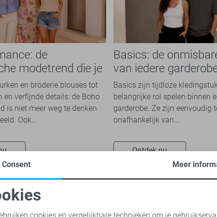
mance: de
Basics: de onmisbar
che modetrend die je
van iedere garderob
n overal ziet
jurken en broderie blouses tot
Basics zijn tijdloze kledingstu
 en verfijnde details: de Boho
belangrijke rol spelen binnen e
 is niet meer weg te denken
garderobe. Ze zijn eenvoudig 
eeld. Ook...
onafhankelijk van...
nu
Ontdek nu
Consent
Meer inform
okies
oodzakelijke cookies
Personalisatie cookies
ebruiken cookies en vergelijkbare technieken om je gebruikserva