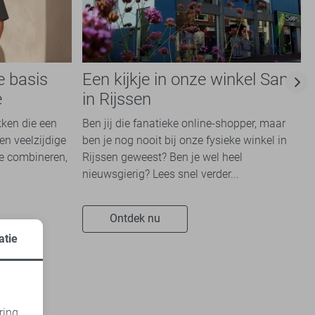
e basis
Een kijkje in onze winkel Sans
e
in Rijssen
kken die een
Ben jij die fanatieke online-shopper, maar
en veelzijdige
ben je nog nooit bij onze fysieke winkel in
te combineren,
Rijssen geweest? Ben je wel heel
nieuwsgierig? Lees snel verder...
Ontdek nu
atie
ring