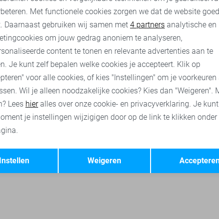
rbeteren. Met functionele cookies zorgen we dat de website goe
nalytische cookies
Marketing cookies
t. Daarnaast gebruiken wij samen met
4 partners
analytische en
etingcookies om jouw gedrag anoniem te analyseren,
uien
Garcia broeken
Garcia tops
Garcia sweaters
Only
sonaliseerde content te tonen en relevante advertenties aan te
n. Je kunt zelf bepalen welke cookies je accepteert. Klik op
pteren" voor alle cookies, of kies "Instellingen" om je voorkeuren
ssen. Wil je alleen noodzakelijke cookies? Kies dan "Weigeren". 
n? Lees
hier
alles over onze cookie- en privacyverklaring. Je kun
oment je instellingen wijzigigen door op de link te klikken onder
gina.
Opslaan
Terug
Instellen
Weigeren
Acceptere