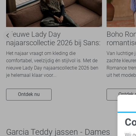
Nieuwe Lady Day
Boho Ro
najaarscollectie 2026 bij Sans:
romantis
stijl en comfort in
dit seizoe
Het najaar vraagt om kleding die
Van luchtige 
travelkwaliteit
comfortabel, veelzijdig én stijlvol is. Met de
zachte kleuren
nieuwe Lady Day najaarscollectie 2026 ben
Romance trend
je helemaal klaar voor...
uit het modeb
Ontdek nu
Ontdek 
Co
N
Garcia Teddy jassen - Dames
Wij g