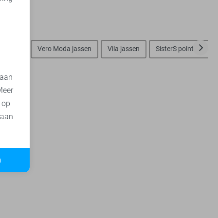
d
 jassen
Vero Moda jassen
Vila jassen
SisterS point jassen
 aan
Meer
t op
 aan
n