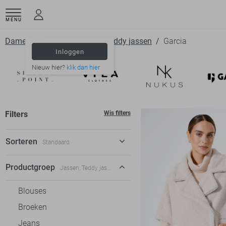
MENU
Dameskleding
Jassen
Teddy jassen
Garcia
Inloggen
Nieuw hier?
klik dan hier
Filters
Wis filters
Sorteren
Standaard
Standaard
Productgroep
Jassen, Teddy jassen
€ laag-hoog
Blouses
€ hoog-laag
Broeken
Jeans