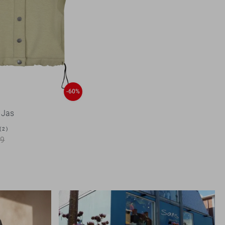
-60%
 Jas
2
99