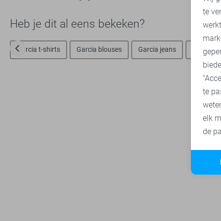
te ve
A
Heb je dit al eens bekeken?
werk
mark
Garcia t-shirts
Garcia blouses
Garcia jeans
Garcia tr
geper
biede
"Acce
te pa
wete
elk m
de pa