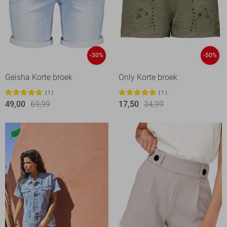
-30%
-50%
Geisha Korte broek
Only Korte broek
1
1
49,00
69,99
17,50
34,99