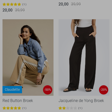
20,00
39,99
1
20,00
39,99
Claudette
-50%
-20%
Red Button Broek
Jacqueline de Yong Broek
1
1