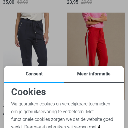
35,00
69,99
23,95
29,99
Consent
Meer informatie
Cookies
Claudette
-50%
-50%
Noodzakelijke cookies
Wij gebruiken cookies en vergelijkbare technieken
Zoso Broek
Red Button Broek
om je gebruikservaring te verbeteren. Met
Personalisatie cookies
45,00
89,95
1
functionele cookies zorgen we dat de website goed
35,00
69,99
werkt. Daarnaast gebruiken wij samen met
4
Analytische cookies