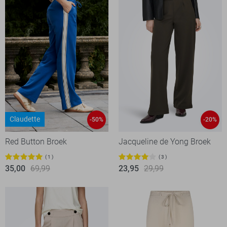
Claudette
-50%
-20%
Red Button Broek
Jacqueline de Yong Broek
1
3
35,00
69,99
23,95
29,99