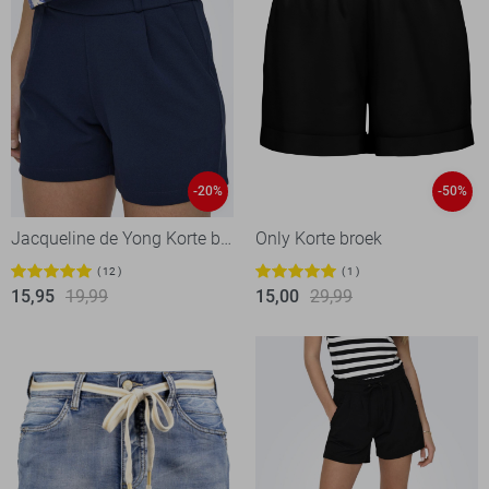
-20%
-50%
Jacqueline de Yong Korte broek
Only Korte broek
12
1
15,95
19,99
15,00
29,99