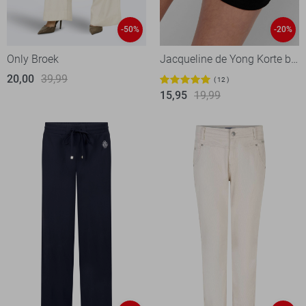
-50%
-20%
Only Broek
Jacqueline de Yong Korte broek
20,00
39,99
12
15,95
19,99