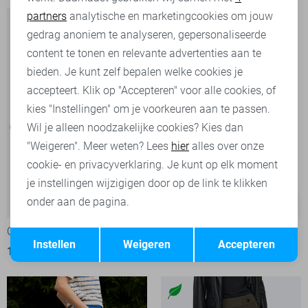
partners
analytische en marketingcookies om jouw
Marketing cookies
gedrag anoniem te analyseren, gepersonaliseerde
content te tonen en relevante advertenties aan te
bieden. Je kunt zelf bepalen welke cookies je
accepteert. Klik op "Accepteren" voor alle cookies, of
kies "Instellingen" om je voorkeuren aan te passen.
Wil je alleen noodzakelijke cookies? Kies dan
"Weigeren". Meer weten? Lees
hier
alles over onze
cookie- en privacyverklaring. Je kunt op elk moment
je instellingen wijzigigen door op de link te klikken
onder aan de pagina.
-50%
-50%
Opslaan
Terug
Only Korte broek
Zoso Broek
Instellen
Weigeren
Accepteren
15,00
29,99
40,00
79,95