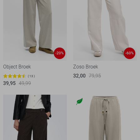
-20%
-60%
Object Broek
Zoso Broek
32,00
79,95
13
39,95
49,99