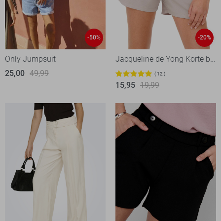
-50%
-20%
Only Jumpsuit
Jacqueline de Yong Korte broek
25,00
49,99
12
15,95
19,99