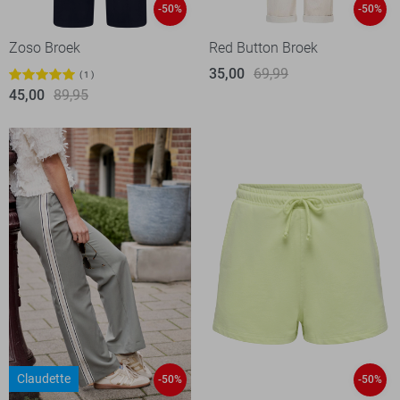
-50%
-50%
Zoso Broek
Red Button Broek
35,00
69,99
1
45,00
89,95
Claudette
-50%
-50%