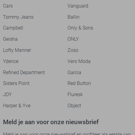
Cars
Vanguard
Tommy Jeans
Ballin
Campbell
Only & Sons
Geisha
ONLY
Lofty Manner
Zoso
Ydence
Vero Moda
Refined Department
Garcia
Sisters Point
Red Button
JDY
Fluresk
Harper & Yve
Object
Meld je aan voor onze nieuwsbrief
Meld je aan voor onze nieuwsbrief en profiteer als eerste van