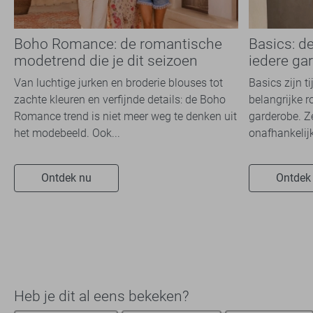
Boho Romance: de romantische
Basics: d
modetrend die je dit seizoen
iedere ga
overal ziet
Van luchtige jurken en broderie blouses tot
Basics zijn t
zachte kleuren en verfijnde details: de Boho
belangrijke r
Romance trend is niet meer weg te denken uit
garderobe. Z
het modebeeld. Ook...
onafhankelijk
Ontdek nu
Ontdek
Heb je dit al eens bekeken?