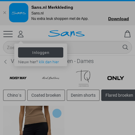
Sans.nl Merkkleding
Sans.nl
Download
Nu extra leuk shoppen met de App.
Inloggen
Vero Moda Flared broeken - Dames
Nieuw hier?
klik dan hier
Chino`s
Coated broeken
Denim shorts
Flared broeken