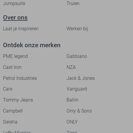
Jumpsuits
Truien
Over ons
Laat je inspireren
Werken bij
Ontdek onze merken
PME legend
Gabbiano
Cast Iron
NZA
Petrol Industries
Jack & Jones
Cars
Vanguard
Tommy Jeans
Ballin
Campbell
Only & Sons
Geisha
ONLY
Lofty Manner
Zoso