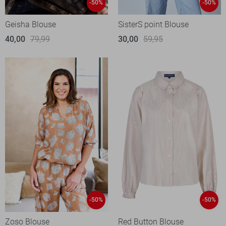
-50%
-50%
Geisha Blouse
SisterS point Blouse
40,00
79,99
30,00
59,95
-50%
-50%
Zoso Blouse
Red Button Blouse