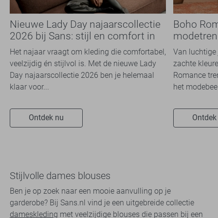
Nieuwe Lady Day najaarscollectie
Boho Rom
2026 bij Sans: stijl en comfort in
modetrend
travelkwaliteit
overal zie
Het najaar vraagt om kleding die comfortabel,
Van luchtige 
veelzijdig én stijlvol is. Met de nieuwe Lady
zachte kleure
Day najaarscollectie 2026 ben je helemaal
Romance tren
klaar voor...
het modebeel
Ontdek nu
Ontdek
Stijlvolle dames blouses
Ben je op zoek naar een mooie aanvulling op je
garderobe? Bij Sans.nl vind je een uitgebreide collectie
dameskleding
met veelzijdige blouses die passen bij een