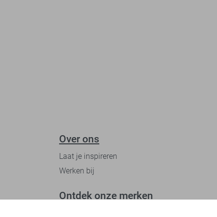
Over ons
Laat je inspireren
Werken bij
Ontdek onze merken
PME legend