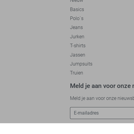
Nieuw
Basics
Polo`s
Jeans
Jurken
T-shirts
Jassen
Jumpsuits
Truien
Meld je aan voor onze 
Meld je aan voor onze nieuwsbri
Betaalmethodes