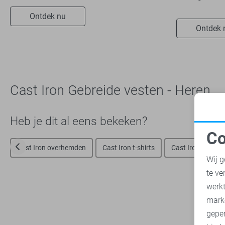
Ontdek nu
Ontdek 
Cast Iron Gebreide vesten - Heren
Heb je dit al eens bekeken?
Co
N
Cast Iron overhemden
Cast Iron t-shirts
Cast Iron polo`s
Wij g
te ve
A
werk
mark
geper