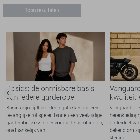
XXXL
Toon resultaten
Basics: de onmisbare basis
Vanguard k
van iedere garderobe
kwaliteit 
merk
Basics zijn tijdloze kledingstukken die een
Vanguard is 
belangrijke rol spelen binnen een veelzijdige
herenkledingm
garderobe. Ze zijn eenvoudig te combineren,
onderdeel van
onafhankelijk van...
bekend om zij
kleding...