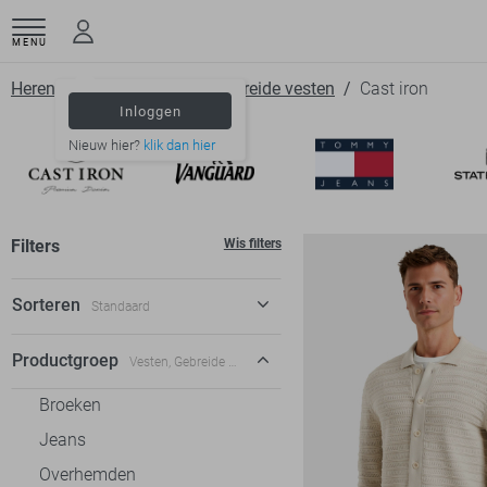
MENU
Herenkleding
Vesten
Gebreide vesten
Cast iron
Inloggen
Nieuw hier?
klik dan hier
Filters
Wis filters
Sorteren
Standaard
Standaard
Productgroep
Vesten, Gebreide vesten
€ laag-hoog
Broeken
€ hoog-laag
Jeans
Overhemden