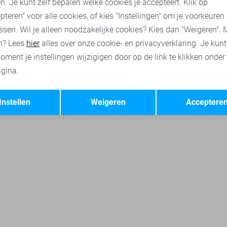
n. Je kunt zelf bepalen welke cookies je accepteert. Klik op
pteren" voor alle cookies, of kies "Instellingen" om je voorkeuren
ssen. Wil je alleen noodzakelijke cookies? Kies dan "Weigeren". 
n? Lees
hier
alles over onze cookie- en privacyverklaring. Je kun
oment je instellingen wijzigigen door op de link te klikken onder
gina.
Opslaan
Terug
Instellen
Weigeren
Acceptere