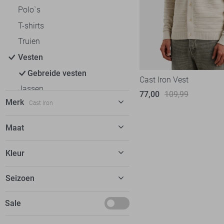
Polo`s
T-shirts
Truien
Vesten
Gebreide vesten
Cast Iron Vest
Jassen
77,00
109,99
Merk
Cast Iron
Cast Iron
8
Maat
NO-EXCESS
11
S
Kleur
PME legend
22
M
State of Art
12
Beige
Seizoen
L
Tommy Jeans
4
XL
November
Sale
Vanguard
14
XXL