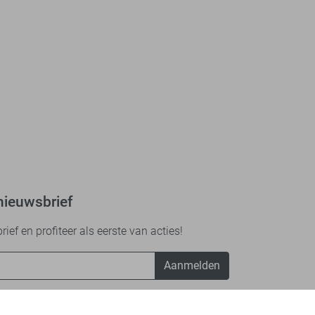
nieuwsbrief
ef en profiteer als eerste van acties!
Aanmelden