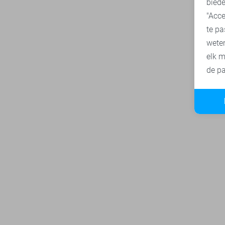
biede
"Acce
te pa
wete
elk m
de pa