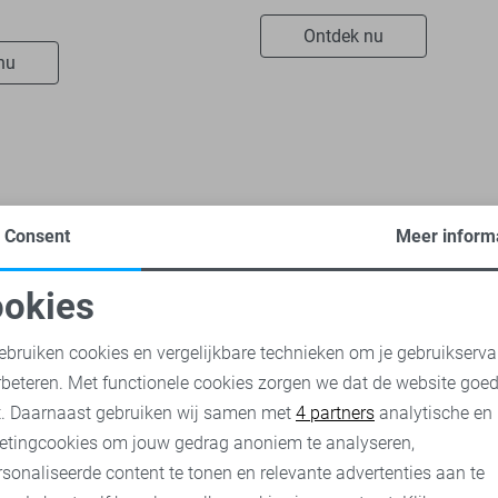
Ontdek nu
nu
Consent
Meer inform
okies
oodzakelijke cookies
Personalisatie cookies
Cast Iron truien
Cast Iron jassen
Cast Iron broeken
Cas
ebruiken cookies en vergelijkbare technieken om je gebruikserva
rbeteren. Met functionele cookies zorgen we dat de website goe
nalytische cookies
Marketing cookies
t. Daarnaast gebruiken wij samen met
4 partners
analytische en
etingcookies om jouw gedrag anoniem te analyseren,
sonaliseerde content te tonen en relevante advertenties aan te