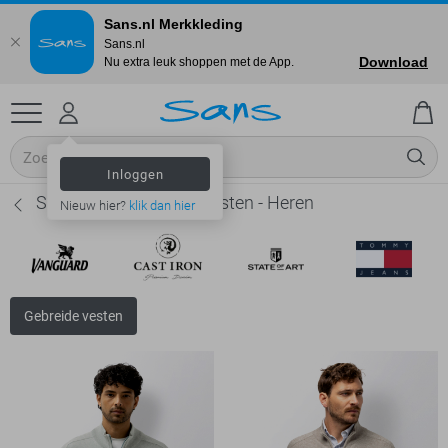
Sans.nl Merkkleding
Sans.nl
Download
Nu extra leuk shoppen met de App.
Inloggen
State of Art Gebreide vesten - Heren
Nieuw hier?
klik dan hier
Gebreide vesten