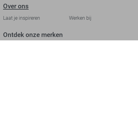
Over ons
Laat je inspireren
Werken bij
Ontdek onze merken
PME legend
Gabbiano
Cast Iron
NZA
Petrol Industries
Jack & Jones
Cars
Vanguard
Tommy Jeans
Ballin
Campbell
Only & Sons
Geisha
ONLY
Lofty Manner
Zoso
Ydence
Vero Moda