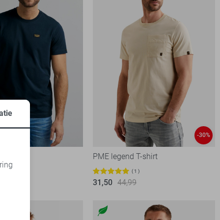
atie
-30%
 T-shirt
PME legend T-shirt
ring
28
1
d
31,50
44,99