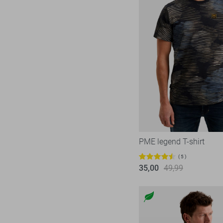
PME legend T-shirt
5
35,00
49,99