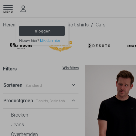
MENU
Herenkleding
T shirts
Basic t shirts
Cars
Inloggen
Nieuw hier?
klik dan hier
Filters
Wis filters
Sorteren
Standaard
Standaard
Productgroep
T-shirts, Basic t-shirts
€ laag-hoog
Broeken
€ hoog-laag
Jeans
Overhemden