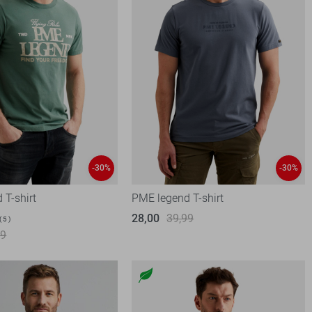
-30%
-30%
 T-shirt
PME legend T-shirt
28,00
39,99
5
99