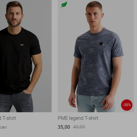
-30%
 T-shirt
PME legend T-shirt
35,00
49,99
28