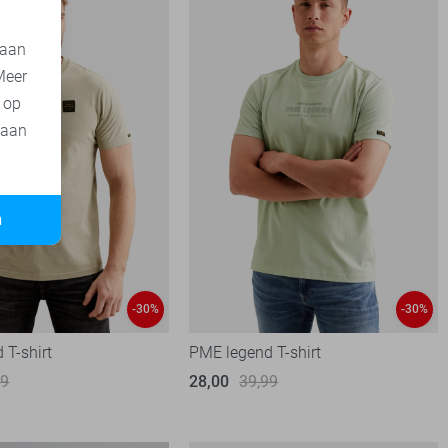
 aan
Meer
t op
 aan
n
-30%
-30%
 T-shirt
PME legend T-shirt
99
28,00
39,99