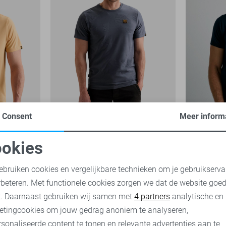
Consent
Meer inform
-30%
-30%
okies
oodzakelijke cookies
Personalisatie cookies
PME legend T-shirt
PME legend
ebruiken cookies en vergelijkbare technieken om je gebruikserva
42,00
59,99
rbeteren. Met functionele cookies zorgen we dat de website goe
29,99
nalytische cookies
Marketing cookies
t. Daarnaast gebruiken wij samen met
4 partners
analytische en
etingcookies om jouw gedrag anoniem te analyseren,
sonaliseerde content te tonen en relevante advertenties aan te