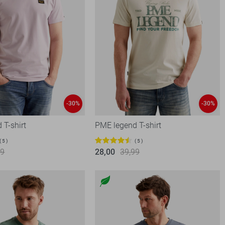
-30%
-30%
 T-shirt
PME legend T-shirt
5
5
99
28,00
39,99