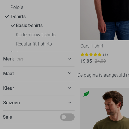
Polo`s
T-shirts
Basic t-shirts
Korte mouw t-shirts
Regular fit t-shirts
Cars T-shirt
Truien
1
Merk
Cars
19,95
24,99
Vesten
Jassen
Alan Red
12
Maat
De pagina is aangevuld 
Loungewear
Cars
11
XS
Kleur
Desoto
4
S
Jack & Jones
152
Paars
Seizoen
M
NO-EXCESS
49
Wit
L
Basics
Sale
Only & Sons
50
Zwart
XL
PME legend
181