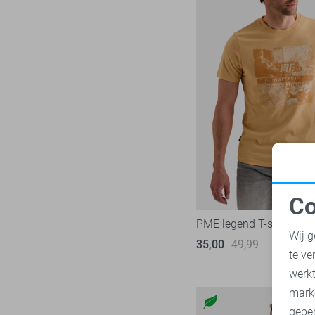
Co
N
PME legend T-shirt
Wij g
35,00
49,99
te ve
A
werk
mark
geper