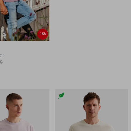
-15%
t
1
99