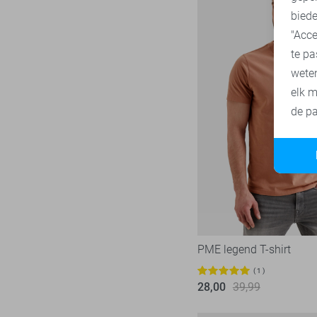
biede
"Acce
te pa
wete
elk m
de pa
PME legend T-shirt
1
28,00
39,99