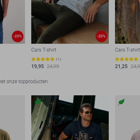
-20%
-20%
Cars T-shirt
Cars T-shir
1
19,95
24,99
21,25
24,
met onze topproducten