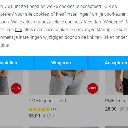
n. Je kunt zelf bepalen welke cookies je accepteert. Klik op
pteren" voor alle cookies, of kies "Instellingen" om je voorkeuren
ssen. Wil je alleen noodzakelijke cookies? Kies dan "Weigeren". 
n? Lees
hier
alles over onze cookie- en privacyverklaring. Je kun
oment je instellingen wijzigigen door op de link te klikken onder
gina.
Opslaan
Terug
Instellen
Weigeren
Acceptere
-30%
-30%
PME legend T-shirt
PME legend
28,00
39,
1
35,00
49,99