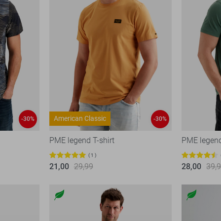
American Classic
-30%
-30%
PME legend T-shirt
PME legend
1
21,00
29,99
28,00
39,