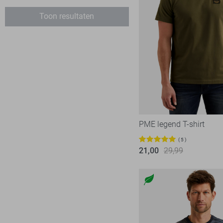
XXL
RJ Bodywear
17
Toon resultaten
XXXL
PME legend T-shirt
5
21,00
29,99