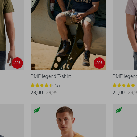
-30%
-30%
PME legend T-shirt
PME legend
5
28,00
39,99
21,00
29,