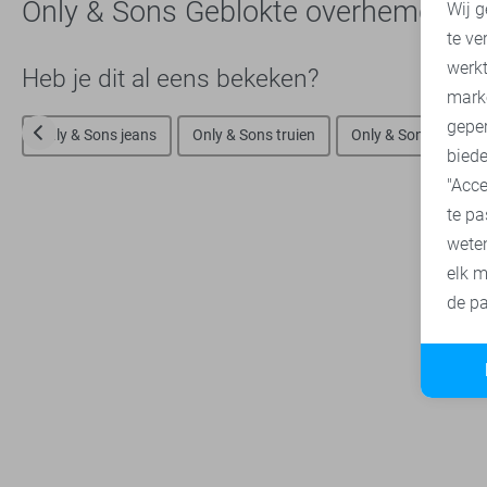
Only & Sons Geblokte overhemden -
Wij g
te ve
A
werk
Heb je dit al eens bekeken?
mark
geper
Only & Sons jeans
Only & Sons truien
Only & Sons sweate
biede
"Acce
te pa
wete
elk m
de pa