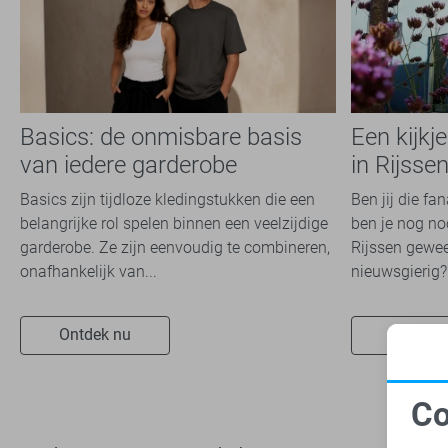
Basics: de onmisbare basis
Een kijkj
van iedere garderobe
in Rijsse
Basics zijn tijdloze kledingstukken die een
Ben jij die fa
belangrijke rol spelen binnen een veelzijdige
ben je nog noo
garderobe. Ze zijn eenvoudig te combineren,
Rijssen gewee
onafhankelijk van...
nieuwsgierig? 
Ontdek nu
Ontdek 
Co
N