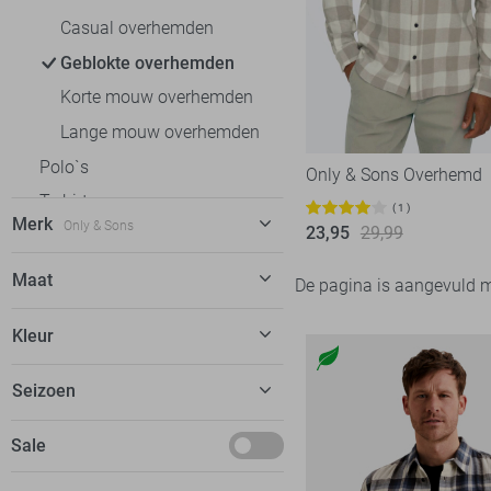
Casual overhemden
Geblokte overhemden
Korte mouw overhemden
Lange mouw overhemden
Polo`s
Only & Sons Overhemd
T-shirts
1
Merk
Only & Sons
23,95
29,99
Truien
Jassen
Cast Iron
52
Maat
De pagina is aangevuld 
Ondergoed
Gabbiano
51
XS
Kleur
Loungewear
Jack & Jones
60
S
Accessoires
McGregor
16
Beige
Seizoen
M
NO-EXCESS
90
L
Basics
Sale
NZA
5
XL
Only & Sons
39