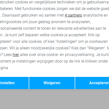
 Heren
ebruiken cookies en vergelijkbare technieken om je gebruikserva
rbeteren. Met functionele cookies zorgen we dat de website goe
nalytische cookies
Marketing cookies
t. Daarnaast gebruiken wij samen met
4 partners
analytische en
etingcookies om jouw gedrag anoniem te analyseren,
sonaliseerde content te tonen en relevante advertenties aan te
rs
Only & Sons t-shirts
Only & Sons overhemden
Only & So
n. Je kunt zelf bepalen welke cookies je accepteert. Klik op
pteren" voor alle cookies, of kies "Instellingen" om je voorkeuren
ssen. Wil je alleen noodzakelijke cookies? Kies dan "Weigeren". 
n? Lees
hier
alles over onze cookie- en privacyverklaring. Je kun
oment je instellingen wijzigigen door op de link te klikken onder
gina.
Opslaan
Terug
Instellen
Weigeren
Acceptere