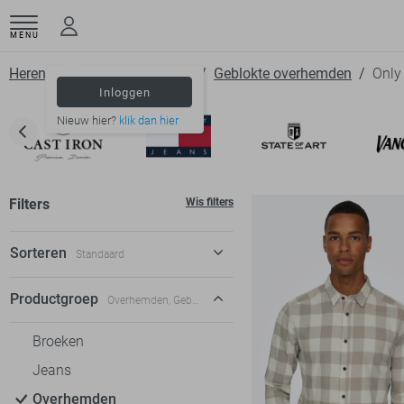
MENU
Herenkleding
Overhemden
Geblokte overhemden
Only
Inloggen
Nieuw hier?
klik dan hier
Filters
Wis filters
Sorteren
Standaard
Standaard
Productgroep
Overhemden, Geblokte overhemden
€ laag-hoog
Broeken
€ hoog-laag
Jeans
Overhemden