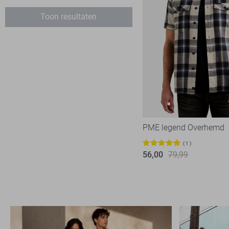
XXL
PME legend
135
Toon resultaten
State of Art
59
Tommy Jeans
7
Vanguard
73
PME legend Overhemd
1
56,00
79,99