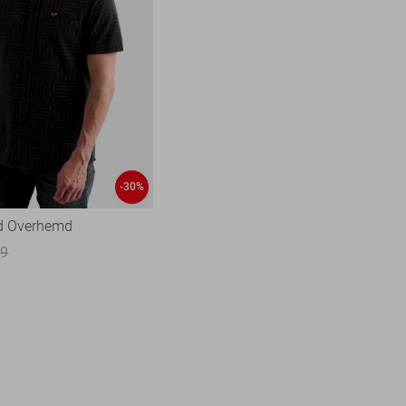
-30%
d Overhemd
99