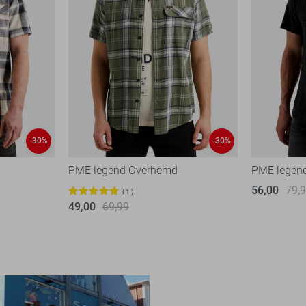
-30%
-30%
PME legend Overhemd
PME legen
56,00
79,
1
49,00
69,99