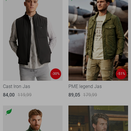
-30%
-51%
Cast Iron Jas
PME legend Jas
84,00
119,99
89,05
179,99