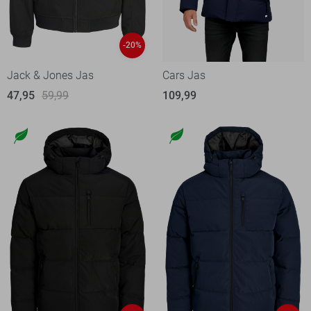
-20%
Jack & Jones Jas
Cars Jas
47,95
59,99
109,99