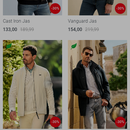
-30%
-30%
Cast Iron Jas
Vanguard Jas
133,00
189,99
154,00
219,99
-30%
-30%