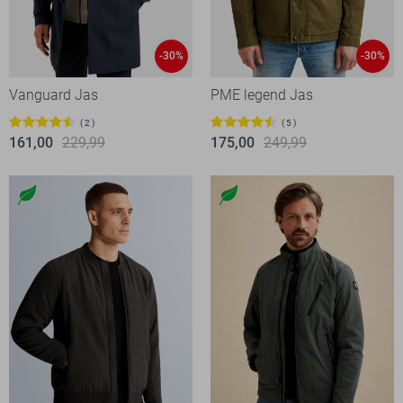
-30%
-30%
Vanguard Jas
PME legend Jas
2
5
161,00
229,99
175,00
249,99