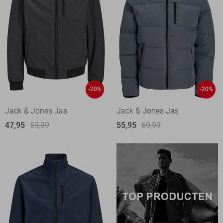
-20%
-20%
Jack & Jones Jas
Jack & Jones Jas
47,95
59,99
55,95
69,99