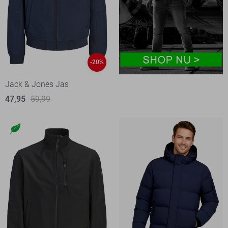
-20%
Jack & Jones Jas
47,95
59,99