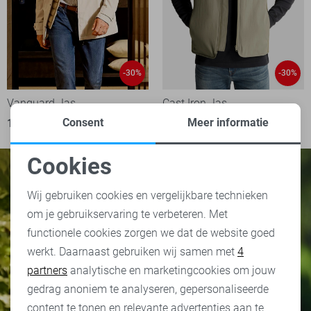
-30%
-30%
Vanguard Jas
Cast Iron Jas
Consent
Meer informatie
175,00
249,99
84,00
119,99
Cookies
Noodzakelijke cookies
Wij gebruiken cookies en vergelijkbare technieken
om je gebruikservaring te verbeteren. Met
Personalisatie cookies
functionele cookies zorgen we dat de website goed
werkt. Daarnaast gebruiken wij samen met
4
Analytische cookies
partners
analytische en marketingcookies om jouw
Marketing cookies
gedrag anoniem te analyseren, gepersonaliseerde
content te tonen en relevante advertenties aan te