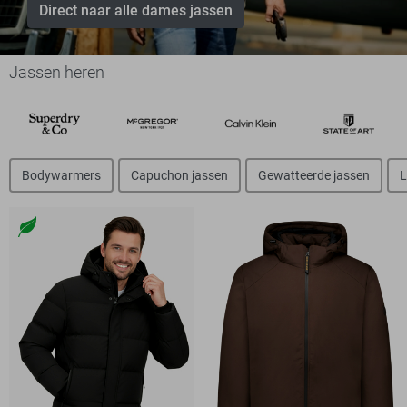
Direct naar alle dames jassen
Jassen heren
Bodywarmers
Capuchon jassen
Gewatteerde jassen
L