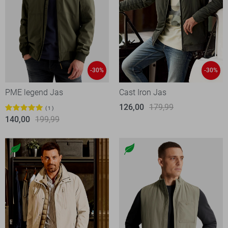
-30%
-30%
PME legend Jas
Cast Iron Jas
126,00
179,99
1
140,00
199,99