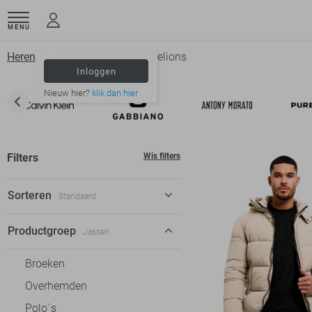
MENU
Herenkleding
Jassen
Malelions
Inloggen
Nieuw hier?
klik dan hier
Filters
Wis filters
Sorteren
Standaard
Standaard
Productgroep
Jassen
€ laag-hoog
Broeken
€ hoog-laag
Overhemden
Polo`s