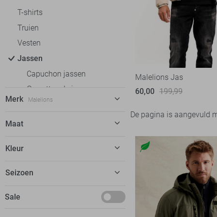
T-shirts
Truien
Vesten
Jassen
Capuchon jassen
Malelions Jas
Gewatteerde jassen
60,00
199,99
Merk
Malelions
Winterjassen
De pagina is aangevuld 
Ondergoed
Antony Morato
3
Maat
Loungewear
Ballin
4
M
Kleur
Calvin Klein
3
Cars
13
Beige
Seizoen
Cast Iron
12
Basics
Sale
Donders
52
Gabbiano
2