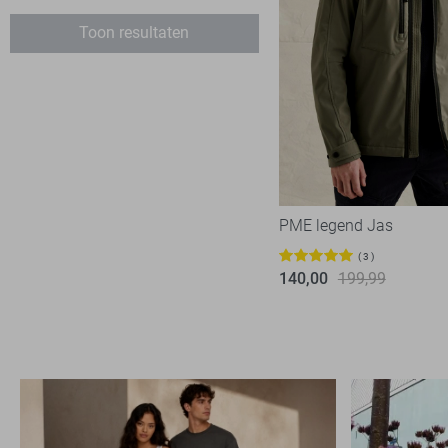
Jack & Jones
18
Toon resultaten
Lerros
3
Malelions
1
Matinique
1
McGregor
2
NO-EXCESS
18
NZA
1
PME legend Jas
Only & Sons
3
3
PME legend
140,00
199,99
59
Pure Path
1
State of Art
7
Superdry
5
Tommy Jeans
7
Vanguard
18