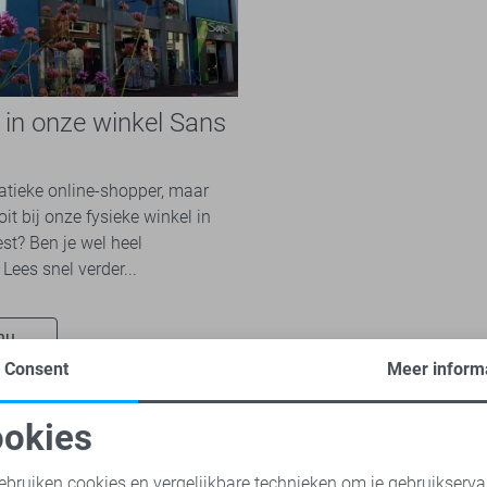
e in onze winkel Sans
n
natieke online-shopper, maar
it bij onze fysieke winkel in
st? Ben je wel heel
Lees snel verder...
nu
Consent
Meer inform
okies
oodzakelijke cookies
Personalisatie cookies
ebruiken cookies en vergelijkbare technieken om je gebruikserva