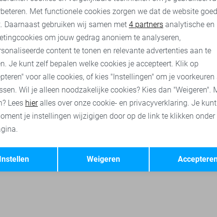
rbeteren. Met functionele cookies zorgen we dat de website goe
nalytische cookies
Marketing cookies
t. Daarnaast gebruiken wij samen met
4 partners
analytische en
etingcookies om jouw gedrag anoniem te analyseren,
ken
Malelions truien
Malelions sweaters
Cast Iron jassen
sonaliseerde content te tonen en relevante advertenties aan te
n. Je kunt zelf bepalen welke cookies je accepteert. Klik op
pteren" voor alle cookies, of kies "Instellingen" om je voorkeuren
ssen. Wil je alleen noodzakelijke cookies? Kies dan "Weigeren". 
n? Lees
hier
alles over onze cookie- en privacyverklaring. Je kun
oment je instellingen wijzigigen door op de link te klikken onder
gina.
Opslaan
Terug
Instellen
Weigeren
Acceptere