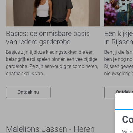
Basics: de onmisbare basis
Een kijkj
van iedere garderobe
in Rijsse
Basics zijn tijdloze kledingstukken die een
Ben jij die fa
belangrijke rol spelen binnen een veelzijdige
ben je nog noo
garderobe. Ze zijn eenvoudig te combineren,
Rijssen gewee
onafhankelijk van...
nieuwsgierig? 
Ontdek nu
Ontdek 
Co
N
Malelions Jassen - Heren
Wij g