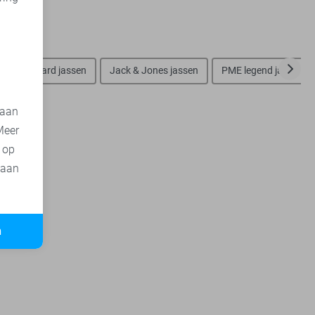
d
Vanguard jassen
Jack & Jones jassen
PME legend jassen
 aan
Meer
t op
 aan
n