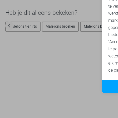
te ve
A
Heb je dit al eens bekeken?
werk
mark
Malelions t-shirts
Malelions broeken
Malelions korte broe
geper
biede
"Acce
te pa
wete
elk m
de pa