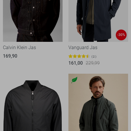
-30%
Calvin Klein Jas
Vanguard Jas
169,90
2
161,00
229,99