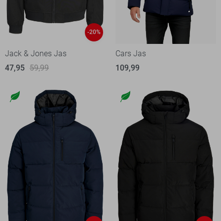
-20%
Jack & Jones Jas
Cars Jas
47,95
59,99
109,99