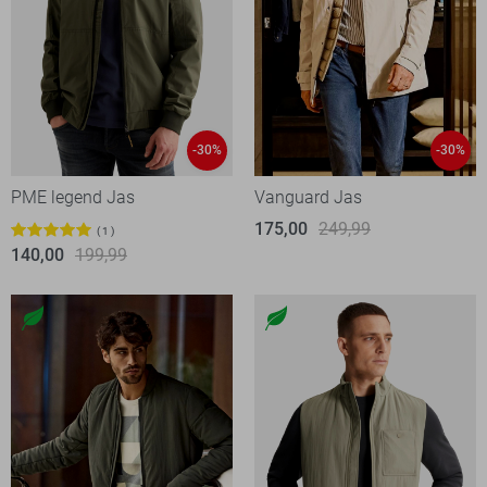
-30%
-30%
PME legend Jas
Vanguard Jas
175,00
249,99
1
140,00
199,99