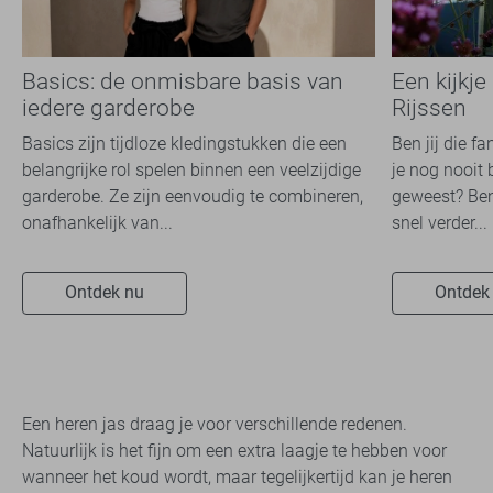
Basics: de onmisbare basis van
Een kijkje
iedere garderobe
Rijssen
Basics zijn tijdloze kledingstukken die een
Ben jij die f
belangrijke rol spelen binnen een veelzijdige
je nog nooit 
garderobe. Ze zijn eenvoudig te combineren,
geweest? Ben
onafhankelijk van...
snel verder...
Ontdek nu
Ontdek
Een heren jas draag je voor verschillende redenen.
Natuurlijk is het fijn om een extra laagje te hebben voor
wanneer het koud wordt, maar tegelijkertijd kan je heren