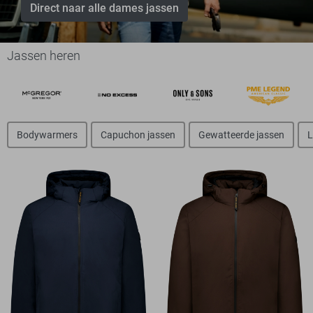
Direct naar alle dames jassen
Jassen heren
Bodywarmers
Capuchon jassen
Gewatteerde jassen
L