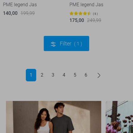
PME legend Jas
PME legend Jas
140,00
199,99
5
175,00
249,99
Filter
1
1
2
3
4
5
6