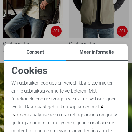
-30%
-30%
Cast Iron Jas
Cast Iron Jas
Consent
Meer informatie
126,00
179,99
84,00
119,99
Cookies
Noodzakelijke cookies
Wij gebruiken cookies en vergelijkbare technieken
om je gebruikservaring te verbeteren. Met
Personalisatie cookies
functionele cookies zorgen we dat de website goed
werkt. Daarnaast gebruiken wij samen met
4
Analytische cookies
partners
analytische en marketingcookies om jouw
Marketing cookies
gedrag anoniem te analyseren, gepersonaliseerde
content te tonen en relevante advertenties aan te