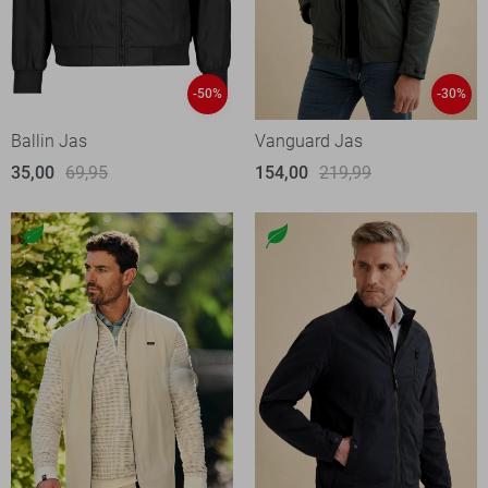
-50%
-30%
Ballin Jas
Vanguard Jas
35,00
69,95
154,00
219,99