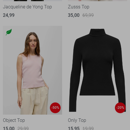
Jacqueline de Yong Top
Zusss Top
24,99
35,00
69,99
-50%
-20%
Object Top
Only Top
15,00
29,99
15,95
19,99