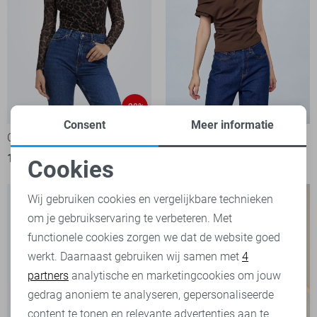
-20%
Consent
Meer informatie
Only Top
SisterS point Top
19,95
24,99
39,99
Cookies
Noodzakelijke cookies
Wij gebruiken cookies en vergelijkbare technieken
om je gebruikservaring te verbeteren. Met
Personalisatie cookies
functionele cookies zorgen we dat de website goed
werkt. Daarnaast gebruiken wij samen met
4
Analytische cookies
partners
analytische en marketingcookies om jouw
Marketing cookies
gedrag anoniem te analyseren, gepersonaliseerde
content te tonen en relevante advertenties aan te