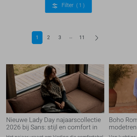
Filter
1
1
2
3
11
Nieuwe Lady Day najaarscollectie
Boho Rom
2026 bij Sans: stijl en comfort in
modetrend
travelkwaliteit
overal zie