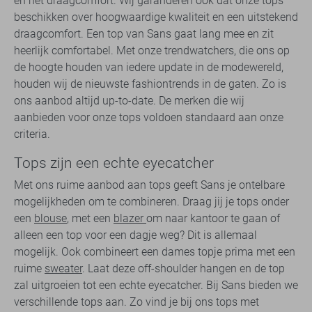
en het draagcomfort. Wij garanderen ook dat onze tops
beschikken over hoogwaardige kwaliteit en een uitstekend
draagcomfort. Een top van Sans gaat lang mee en zit
heerlijk comfortabel. Met onze trendwatchers, die ons op
de hoogte houden van iedere update in de modewereld,
houden wij de nieuwste fashiontrends in de gaten. Zo is
ons aanbod altijd up-to-date. De merken die wij
aanbieden voor onze tops voldoen standaard aan onze
criteria.
Tops zijn een echte eyecatcher
Met ons ruime aanbod aan tops geeft Sans je ontelbare
mogelijkheden om te combineren. Draag jij je tops onder
een
blouse
, met een
blazer
om naar kantoor te gaan of
alleen een top voor een dagje weg? Dit is allemaal
mogelijk. Ook combineert een dames topje prima met een
ruime
sweater
. Laat deze off-shoulder hangen en de top
zal uitgroeien tot een echte eyecatcher. Bij Sans bieden we
verschillende tops aan. Zo vind je bij ons tops met