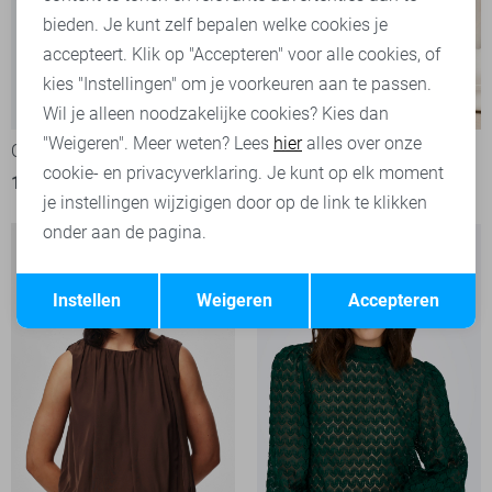
bieden. Je kunt zelf bepalen welke cookies je
accepteert. Klik op "Accepteren" voor alle cookies, of
kies "Instellingen" om je voorkeuren aan te passen.
-20%
Wil je alleen noodzakelijke cookies? Kies dan
"Weigeren". Meer weten? Lees
hier
alles over onze
Only Top
LolaLiza Top
cookie- en privacyverklaring. Je kunt op elk moment
19,95
24,99
35,99
je instellingen wijzigigen door op de link te klikken
onder aan de pagina.
Opslaan
Terug
Instellen
Weigeren
Accepteren