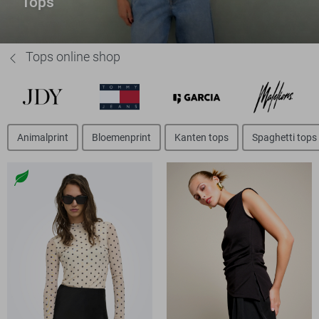
Tops
Tops online shop
Animalprint
Bloemenprint
Kanten tops
Spaghetti tops