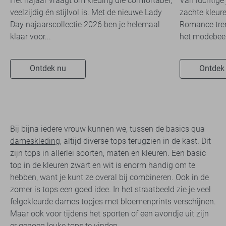
Het najaar vraagt om kleding die comfortabel,
Van luchtige 
veelzijdig én stijlvol is. Met de nieuwe Lady
zachte kleure
Day najaarscollectie 2026 ben je helemaal
Romance tren
klaar voor...
het modebeel
Ontdek nu
Ontdek
Bij bijna iedere vrouw kunnen we, tussen de basics qua
dameskleding
, altijd diverse tops terugzien in de kast. Dit
zijn tops in allerlei soorten, maten en kleuren. Een basic
top in de kleuren zwart en wit is enorm handig om te
hebben, want je kunt ze overal bij combineren. Ook in de
zomer is tops een goed idee. In het straatbeeld zie je veel
felgekleurde dames topjes met bloemenprints verschijnen.
Maar ook voor tijdens het sporten of een avondje uit zijn
er genoeg leuke tops te vinden.