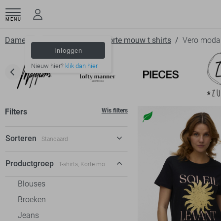
MENU
Dameskleding
T shirts
Korte mouw t shirts
Vero moda
Inloggen
Nieuw hier?
klik dan hier
Filters
Wis filters
Sorteren
Standaard
Standaard
Productgroep
T-shirts, Korte mouw t-shirts
€ laag-hoog
Blouses
€ hoog-laag
Broeken
Jeans