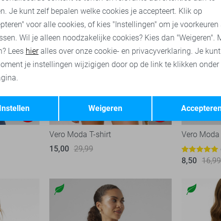
n. Je kunt zelf bepalen welke cookies je accepteert. Klik op
pteren" voor alle cookies, of kies "Instellingen" om je voorkeuren
ssen. Wil je alleen noodzakelijke cookies? Kies dan "Weigeren". 
n? Lees
hier
alles over onze cookie- en privacyverklaring. Je kun
oment je instellingen wijzigigen door op de link te klikken onder
gina.
Opslaan
Terug
Instellen
Weigeren
Acceptere
-20%
-50%
Vero Moda T-shirt
Vero Moda 
15,00
29,99
8,50
16,9