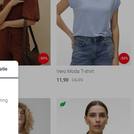
-50%
-30%
atie
T-shirt
Vero Moda T-shirt
99
11,90
16,99
ring
d