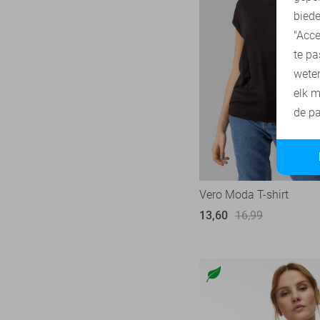
biede
"Acce
te pa
wete
elk m
de pa
Vero Moda T-shirt
13,60
16,99