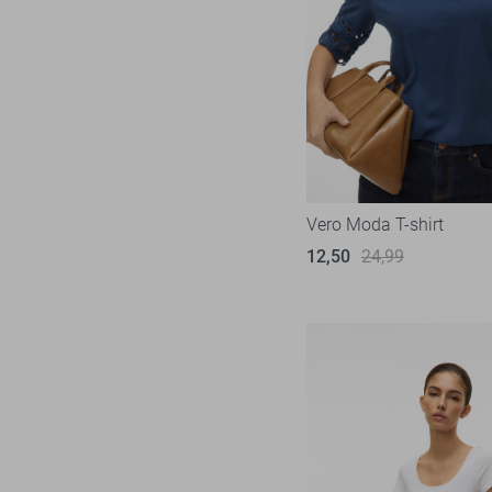
Object
25
Only
241
Pieces
74
Red Button
35
Refined Department
5
Rino & Pelle
5
Vero Moda T-shirt
SisterS point
48
12,50
24,99
Studio Amaya
5
Tommy Jeans
35
Vero Moda
139
Vila
97
Ydence
10
Zoso
76
Zusss
13