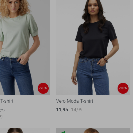
-20%
-20%
T-shirt
Vero Moda T-shirt
11,95
14,99
2
99