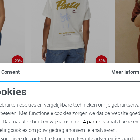
-20%
-50%
Consent
Meer inform
Vero Moda T-shirt
Vero Moda 
10,00
19,99
15,00
29,
okies
oodzakelijke cookies
Personalisatie cookies
ebruiken cookies en vergelijkbare technieken om je gebruikserva
rbeteren. Met functionele cookies zorgen we dat de website goe
nalytische cookies
Marketing cookies
t. Daarnaast gebruiken wij samen met
4 partners
analytische en
etingcookies om jouw gedrag anoniem te analyseren,
sonaliseerde content te tonen en relevante advertenties aan te