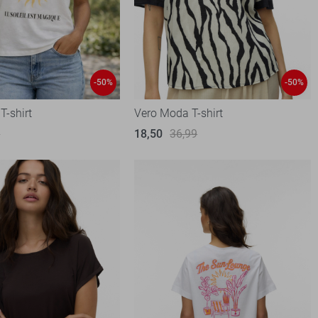
-50%
-50%
T-shirt
Vero Moda T-shirt
9
18,50
36,99