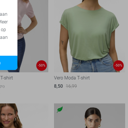
 aan
Meer
t op
 aan
n
-50%
-50%
T-shirt
Vero Moda T-shirt
8,50
16,99
1
9