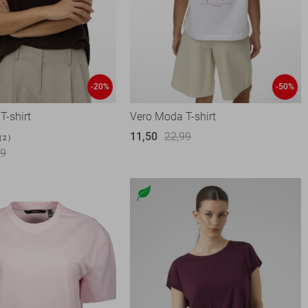
-20%
-50%
T-shirt
Vero Moda T-shirt
11,50
22,99
2
99