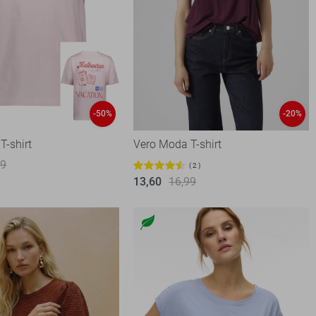
-50%
-20%
T-shirt
Vero Moda T-shirt
99
2
13,60
16,99