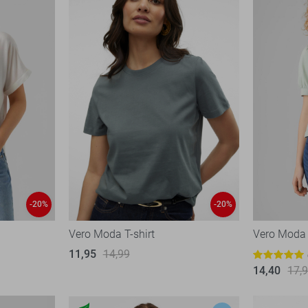
-20%
-20%
Vero Moda T-shirt
Vero Moda 
11,95
14,99
14,40
17,