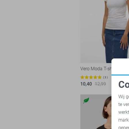
Vero Moda T-shirt
3
Co
10,40
12,99
N
Wij g
te ve
A
werk
mark
geper