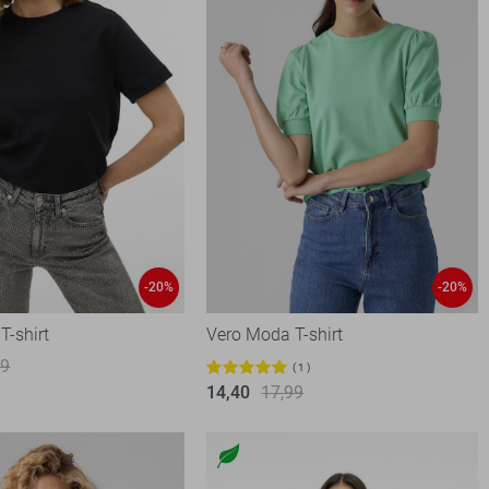
-20%
-20%
T-shirt
Vero Moda T-shirt
99
1
14,40
17,99