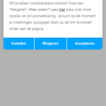
Wil je alleen noodzakelijke cookies? Kies dan
"Weigeren". Meer weten? Lees
hier
alles over onze
cookie- en privacyverklaring. Je kunt op elk moment
je instellingen wijzigigen door op de link te klikken
onder aan de pagina.
Opslaan
Terug
Instellen
Weigeren
Accepteren