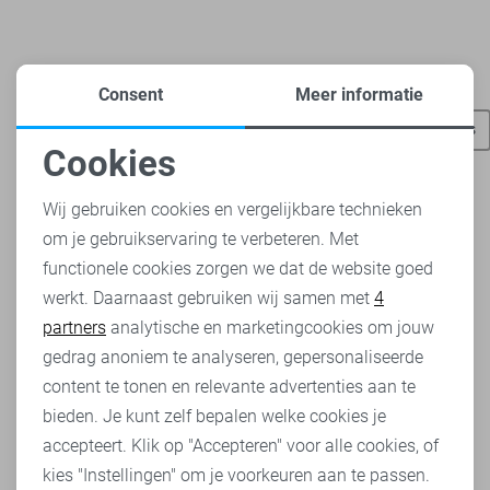
Heb je dit al eens bekeken?
Consent
Meer informatie
Vero Moda broeken
Vero Moda t-shirts
Vero Moda tops
Cookies
Noodzakelijke cookies
Wij gebruiken cookies en vergelijkbare technieken
om je gebruikservaring te verbeteren. Met
Personalisatie cookies
functionele cookies zorgen we dat de website goed
werkt. Daarnaast gebruiken wij samen met
4
Analytische cookies
partners
analytische en marketingcookies om jouw
Marketing cookies
gedrag anoniem te analyseren, gepersonaliseerde
content te tonen en relevante advertenties aan te
bieden. Je kunt zelf bepalen welke cookies je
accepteert. Klik op "Accepteren" voor alle cookies, of
kies "Instellingen" om je voorkeuren aan te passen.