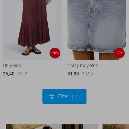
-20%
-20%
Only Rok
Noisy may Rok
26,40
32,99
31,95
39,99
Filter
2