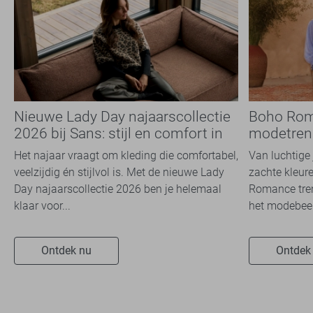
Nieuwe Lady Day najaarscollectie
Boho Rom
2026 bij Sans: stijl en comfort in
modetrend
travelkwaliteit
overal zie
Het najaar vraagt om kleding die comfortabel,
Van luchtige 
veelzijdig én stijlvol is. Met de nieuwe Lady
zachte kleure
Day najaarscollectie 2026 ben je helemaal
Romance tren
klaar voor...
het modebeel
Ontdek nu
Ontdek