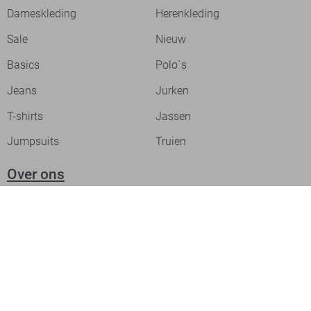
Dameskleding
Herenkleding
Sale
Nieuw
Basics
Polo`s
Jeans
Jurken
T-shirts
Jassen
Jumpsuits
Truien
Over ons
Laat je inspireren
Werken bij
Ontdek onze merken
PME legend
Gabbiano
Cast Iron
NZA