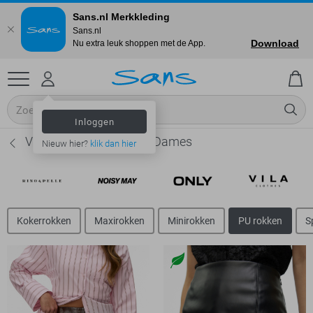
Sans.nl Merkkleding
Sans.nl
Download
Nu extra leuk shoppen met de App.
Inloggen
Vero Moda PU rokken - Dames
Nieuw hier?
klik dan hier
Kokerrokken
Maxirokken
Minirokken
PU rokken
S