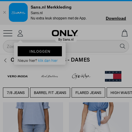
Sans.nl Merkkleding
Sans.nl
Download
Nu extra leuk shoppen met de App.
INLOGGEN
ONLY SLIM FIT JEANS - DAMES
Nieuw hier?
klik dan hier
7/8 JEANS
BARREL FIT JEANS
FLARED JEANS
HIGH WAIST