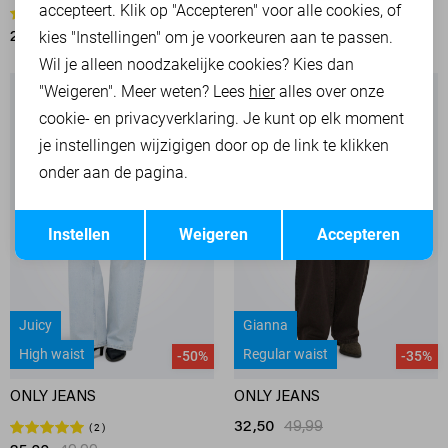
accepteert. Klik op "Accepteren" voor alle cookies, of
3
2
kies "Instellingen" om je voorkeuren aan te passen.
20,00
39,99
60,00
119,95
Wil je alleen noodzakelijke cookies? Kies dan
"Weigeren". Meer weten? Lees
hier
alles over onze
cookie- en privacyverklaring. Je kunt op elk moment
je instellingen wijzigigen door op de link te klikken
onder aan de pagina.
Opslaan
Terug
Instellen
Weigeren
Accepteren
Juicy
Gianna
High waist
Regular waist
-50%
-35%
ONLY JEANS
ONLY JEANS
32,50
49,99
2