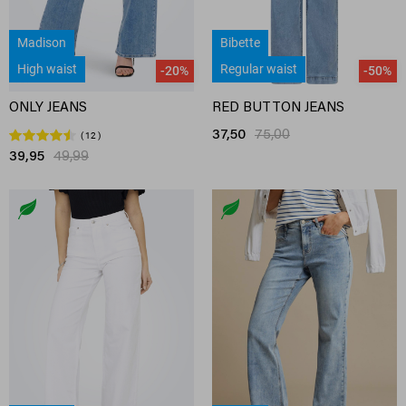
Madison
Bibette
High waist
Regular waist
-20%
-50%
ONLY JEANS
RED BUTTON JEANS
37,50
75,00
12
39,95
49,99