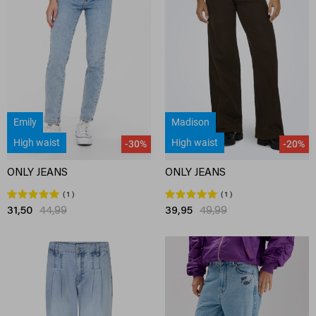
Emily
Madison
High waist
High waist
-30%
-20%
ONLY JEANS
ONLY JEANS
1
1
31,50
44,99
39,95
49,99