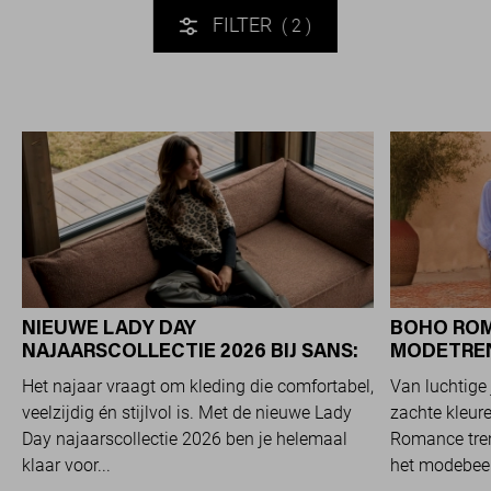
FILTER
2
NIEUWE LADY DAY
BOHO ROM
NAJAARSCOLLECTIE 2026 BIJ SANS:
MODETREND
STIJL EN COMFORT IN
OVERAL Z
Het najaar vraagt om kleding die comfortabel,
Van luchtige 
TRAVELKWALITEIT
veelzijdig én stijlvol is. Met de nieuwe Lady
zachte kleure
Day najaarscollectie 2026 ben je helemaal
Romance tren
klaar voor...
het modebeel