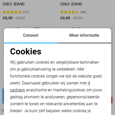
ONLY JEANS
ONLY JEANS
11
19
39,95
49,99
39,95
49,99
Consent
Meer informatie
Cookies
Noodzakelijke cookies
Wij gebruiken cookies en vergelijkbare technieken
om je gebruikservaring te verbeteren. Met
Personalisatie cookies
functionele cookies zorgen we dat de website goed
werkt. Daarnaast gebruiken wij samen met
4
Analytische cookies
partners
analytische en marketingcookies om jouw
Blush
Dream
Marketing cookies
gedrag anoniem te analyseren, gepersonaliseerde
Regular waist
Regular waist
-50%
-50%
content te tonen en relevante advertenties aan te
bieden. Je kunt zelf bepalen welke cookies je
ONLY JEANS
MAC JEANS