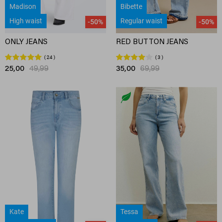
Madison
Bibette
High waist
Regular waist
-50%
-50%
ONLY JEANS
RED BUTTON JEANS
24
3
25,00
49,99
35,00
69,99
Kate
Tessa