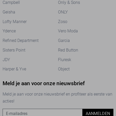
Campbell
Only & Sons
Geisha
ONLY
Lofty Manner
Zoso
Ydence
Vero Moda
Refined Department
Garcia
Sisters Point
Red Button
JDY
Fluresk
Harper & Yve
Object
Meld je aan voor onze nieuwsbrief
Meld je aan voor onze nieuwsbrief en profiteer als eerste van
acties!
AANMELDEN