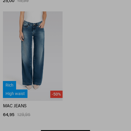
25,00
49,99
Rich
High waist
-50%
MAC JEANS
64,95
129,95