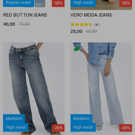
Regular waist
High waist
-50%
-50%
RED BUTTON JEANS
VERO MODA JEANS
40,00
79,99
6
25,00
49,99
Madison
Madison
High waist
High waist
-20%
-20%