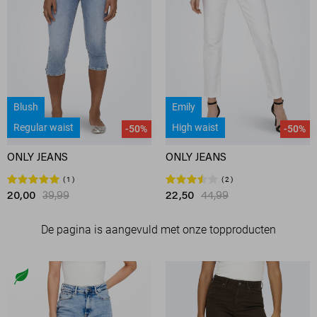
Blush
Emily
Regular waist
High waist
-50%
-50%
ONLY JEANS
ONLY JEANS
1
2
20,00
39,99
22,50
44,99
De pagina is aangevuld met onze topproducten