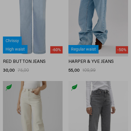
Chrissy
High waist
Regular waist
-60%
-50%
RED BUTTON JEANS
HARPER & YVE JEANS
30,00
75,00
55,00
109,99