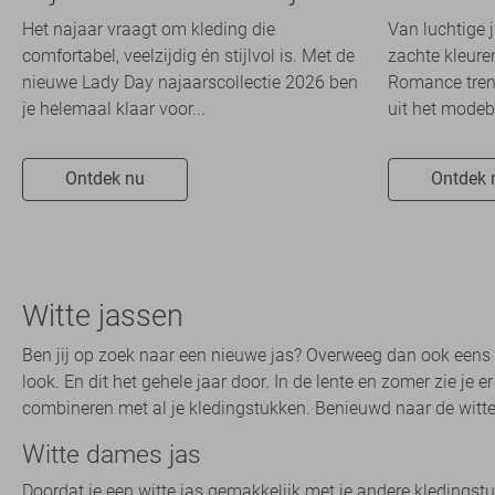
stijl en comfort in
dit seizoe
Het najaar vraagt om kleding die
Van luchtige 
travelkwaliteit
comfortabel, veelzijdig én stijlvol is. Met de
zachte kleuren
nieuwe Lady Day najaarscollectie 2026 ben
Romance trend
je helemaal klaar voor...
uit het modeb
Ontdek nu
Ontdek 
Witte jassen
Ben jij op zoek naar een nieuwe jas? Overweeg dan ook eens ee
look. En dit het gehele jaar door. In de lente en zomer zie je e
combineren met al je kledingstukken. Benieuwd naar de witte
Witte dames jas
Doordat je een witte jas gemakkelijk met je andere kledingst