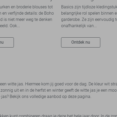
n overal ziet
jurken en broderie blouses tot
Basics zijn tijdloze kledingstu
 en verfijnde details: de Boho
belangrijke rol spelen binnen e
 is niet meer weg te denken
garderobe. Ze zijn eenvoudig 
eeld. Ook...
onafhankelijk van...
nu
Ontdek nu
n witte jas. Hiermee kom jij goed voor de dag. De kleur wit straa
r zonnig uit en in de herfst en winter geeft de witte jas je een mo
 jas? Bekijk ons volledige aanbod op deze pagina.
ukken kunt combineren draag je deze het hele jaar door. In de zo