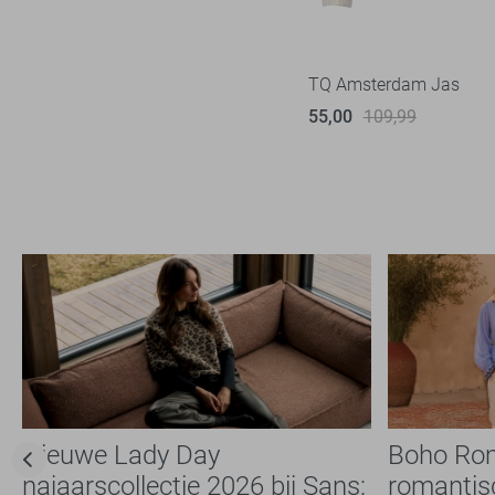
Teddy jassen
Trenchcoats
TQ Amsterdam Jas
Tussenjassen
55,00
109,99
Winterjassen
Wollen jassen
Zomerjassen
Leren jassen
Ondergoed
Loungewear
Accessoires
Schoenen
Sportkleding
Overige
Nieuwe Lady Day
Boho Ro
najaarscollectie 2026 bij Sans:
romantis