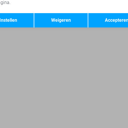
gina.
nt jassen
Tommy Jeans jassen
Rino & Pelle jassen
Jacquel
Opslaan
Terug
Instellen
Weigeren
Acceptere