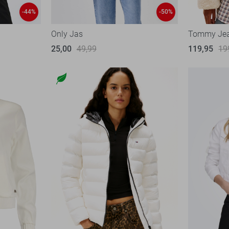
-44%
-50%
Only Jas
Tommy Jea
25,00
49,99
119,95
19