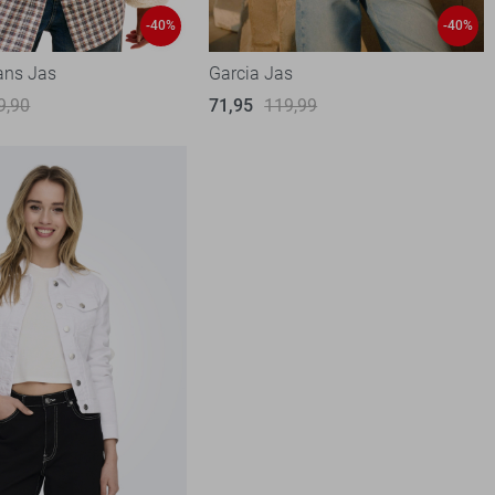
-40%
-40%
ns Jas
Garcia Jas
9,90
71,95
119,99