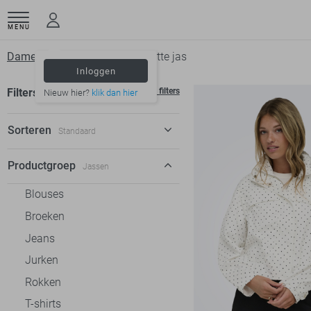
MENU
Dameskleding
Jassen
Witte jas
Inloggen
Filters
Wis filters
Nieuw hier?
klik dan hier
Sorteren
Standaard
Standaard
Productgroep
Jassen
€ laag-hoog
Blouses
€ hoog-laag
Broeken
Jeans
Jurken
Rokken
T-shirts