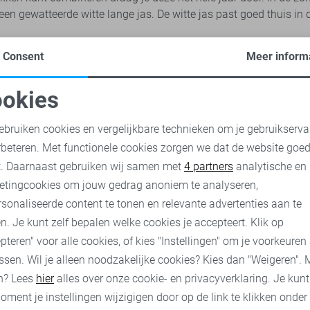
een gewatteerde witte lange jas. De witte jas past goed thuis in de
Consent
Meer inform
nommeerde merken als Vila, Cars en Tom Tailor. Wanneer jij op w
okies
ns aanbod en ontdek ook de mogelijkheden van de witte dames j
oodzakelijke cookies
Personalisatie cookies
ebruiken cookies en vergelijkbare technieken om je gebruikserva
rbeteren. Met functionele cookies zorgen we dat de website goe
lig online bij sans.nl. Je plaatst het gewenste artikel in je winke
nalytische cookies
Marketing cookies
t. Daarnaast gebruiken wij samen met
4 partners
analytische en
n van je nieuwe witte jas. We verzenden het pakketje via DHL en 
snel thuis ontvangt.
etingcookies om jouw gedrag anoniem te analyseren,
sonaliseerde content te tonen en relevante advertenties aan te
n. Je kunt zelf bepalen welke cookies je accepteert. Klik op
ice? Neem dan gerust contact op met onze klantenservice. Telefo
pteren" voor alle cookies, of kies "Instellingen" om je voorkeuren
s.nl. Wij vertellen je graag alles over onze producten en servic
ssen. Wil je alleen noodzakelijke cookies? Kies dan "Weigeren". 
n? Lees
hier
alles over onze cookie- en privacyverklaring. Je kun
oment je instellingen wijzigigen door op de link te klikken onder