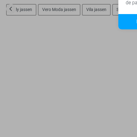
de pa
Only jassen
Vero Moda jassen
Vila jassen
SisterS poi