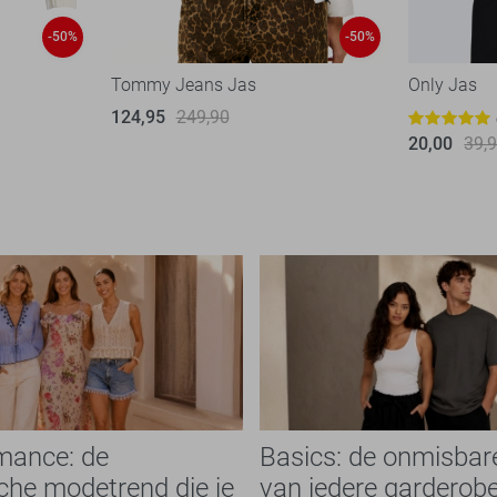
-50%
-50%
Tommy Jeans Jas
Only Jas
124,95
249,90
20,00
39,
mance: de
Basics: de onmisbar
che modetrend die je
van iedere garderob