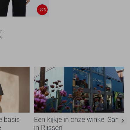
-50%
1
99
e basis
Een kijkje in onze winkel Sans
e
in Rijssen