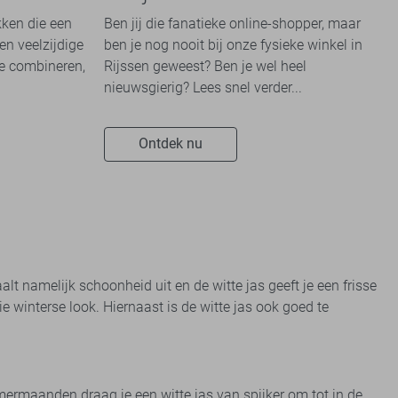
kken die een
Ben jij die fanatieke online-shopper, maar
en veelzijdige
ben je nog nooit bij onze fysieke winkel in
te combineren,
Rijssen geweest? Ben je wel heel
nieuwsgierig? Lees snel verder...
Ontdek nu
lt namelijk schoonheid uit en de witte jas geeft je een frisse
oie winterse look. Hiernaast is de witte jas ook goed te
mermaanden draag je een witte jas van spijker om tot in de