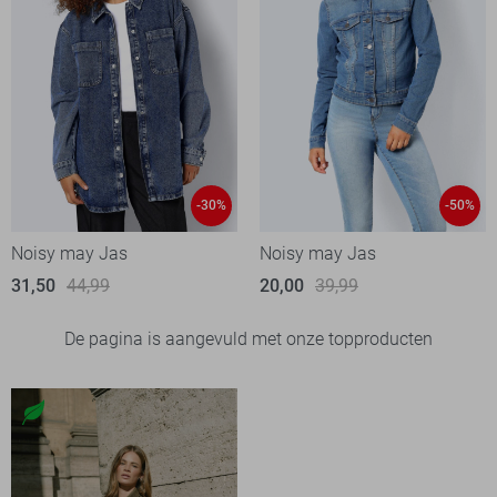
-30%
-50%
Noisy may Jas
Noisy may Jas
31,50
44,99
20,00
39,99
De pagina is aangevuld met onze topproducten