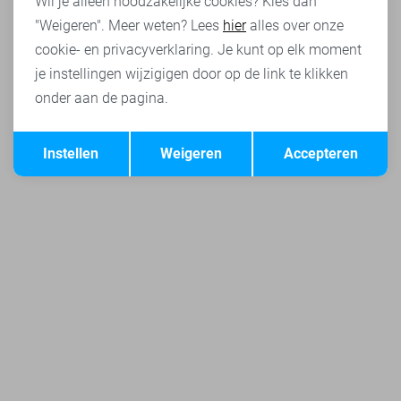
Wil je alleen noodzakelijke cookies? Kies dan
"Weigeren". Meer weten? Lees
hier
alles over onze
cookie- en privacyverklaring. Je kunt op elk moment
je instellingen wijzigigen door op de link te klikken
onder aan de pagina.
Opslaan
Terug
Instellen
Weigeren
Accepteren