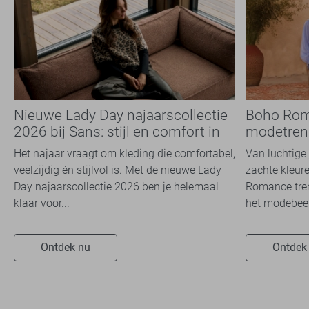
Nieuwe Lady Day najaarscollectie
Boho Rom
2026 bij Sans: stijl en comfort in
modetrend
travelkwaliteit
overal zie
Het najaar vraagt om kleding die comfortabel,
Van luchtige 
veelzijdig én stijlvol is. Met de nieuwe Lady
zachte kleure
Day najaarscollectie 2026 ben je helemaal
Romance tren
klaar voor...
het modebeel
Ontdek nu
Ontdek