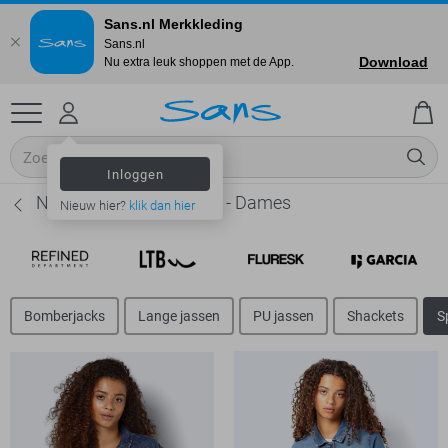
Sans.nl Merkkleding
Sans.nl
Download
Nu extra leuk shoppen met de App.
Inloggen
Noisy may Spijkerjasjes - Dames
Nieuw hier?
klik dan hier
Bomberjacks
Lange jassen
PU jassen
Shackets
S