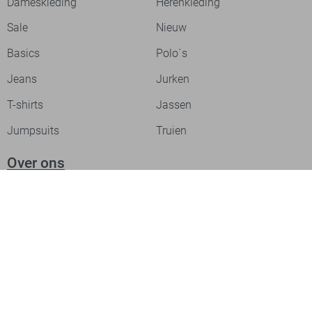
Dameskleding
Herenkleding
Sale
Nieuw
Basics
Polo`s
Jeans
Jurken
T-shirts
Jassen
Jumpsuits
Truien
Over ons
Laat je inspireren
Werken bij
Ontdek onze merken
PME legend
Gabbiano
Cast Iron
NZA
Petrol Industries
Jack & Jones