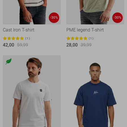
-30%
-30%
Cast Iron T-shirt
PME legend T-shirt
1
1
42,00
59,99
28,00
39,99