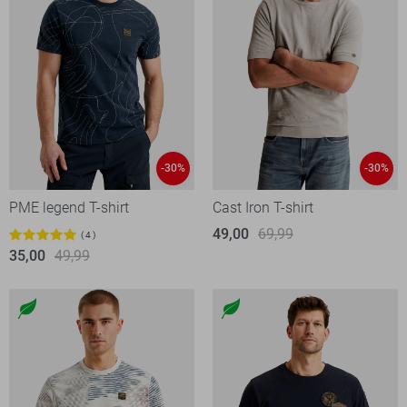
-30%
-30%
PME legend T-shirt
Cast Iron T-shirt
49,00
69,99
4
35,00
49,99