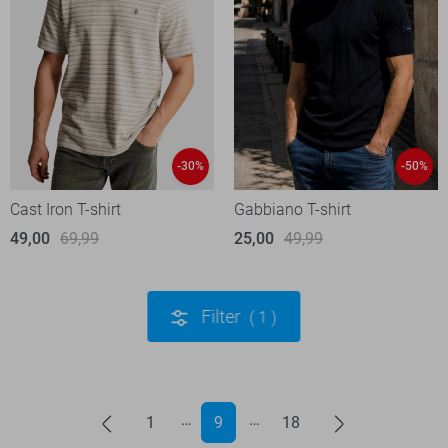
-30%
-50%
Cast Iron T-shirt
Gabbiano T-shirt
49,00
69,99
25,00
49,99
Filter
1
1
9
18