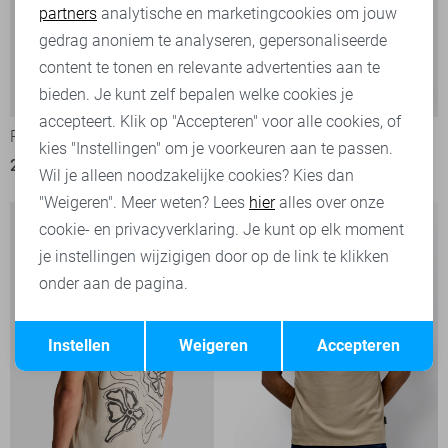
partners
analytische en marketingcookies om jouw
Marketing cookies
gedrag anoniem te analyseren, gepersonaliseerde
content te tonen en relevante advertenties aan te
bieden. Je kunt zelf bepalen welke cookies je
-30%
-30%
accepteert. Klik op "Accepteren" voor alle cookies, of
PME legend T-shirt
Vanguard T-shirt
kies "Instellingen" om je voorkeuren aan te passen.
28,00
39,99
42,00
59,99
Wil je alleen noodzakelijke cookies? Kies dan
"Weigeren". Meer weten? Lees
hier
alles over onze
cookie- en privacyverklaring. Je kunt op elk moment
je instellingen wijzigigen door op de link te klikken
onder aan de pagina.
Opslaan
Terug
Instellen
Weigeren
Accepteren