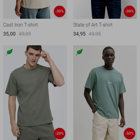
-30%
-30%
Cast Iron T-shirt
State of Art T-shirt
35,00
49,99
34,95
49,95
-20%
-50%