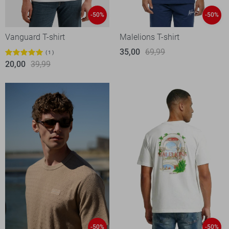
-50%
-50%
Vanguard T-shirt
Malelions T-shirt
35,00
69,99
1
20,00
39,99
-50%
-50%