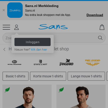
Sans.nl Merkkleding
Sans.nl
Download
Nu extra leuk shoppen met de App.
Inloggen
Heren T-shirts Sale - Outlet shop
Nieuw hier?
klik dan hier
Basic t-shirts
Korte mouw t-shirts
Lange mouw t-shirts