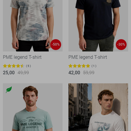
-50%
-30%
PME legend T-shirt
PME legend T-shirt
5
1
25,00
49,99
42,00
59,99