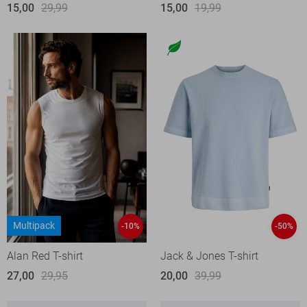
15,00
29,99
15,00
19,99
Multipack
-10%
-50%
Alan Red T-shirt
Jack & Jones T-shirt
27,00
29,95
20,00
39,99