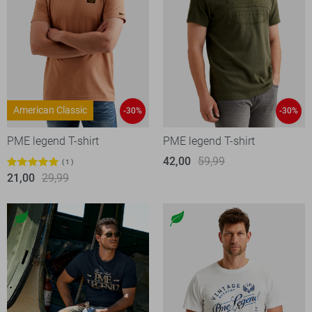
American Classic
-30%
-30%
PME legend T-shirt
PME legend T-shirt
42,00
59,99
1
21,00
29,99