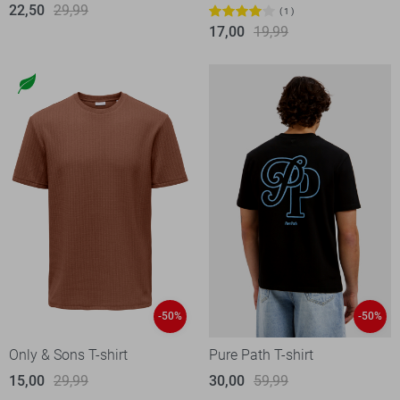
22,50
29,99
1
17,00
19,99
-50%
-50%
Only & Sons T-shirt
Pure Path T-shirt
15,00
29,99
30,00
59,99