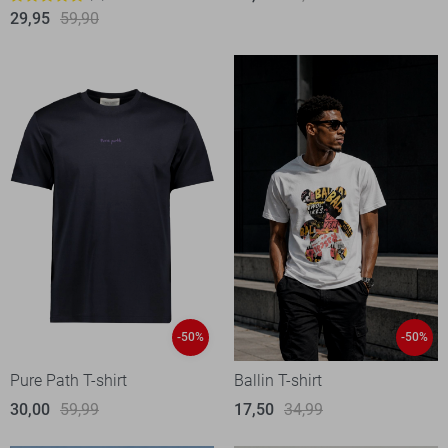
29,95
59,90
-50%
-50%
Pure Path T-shirt
Ballin T-shirt
30,00
59,99
17,50
34,99