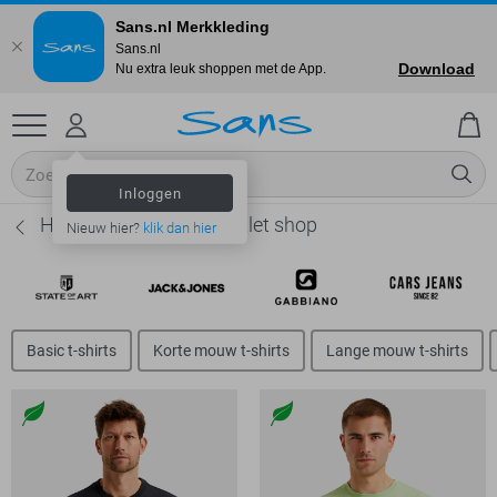
Sans.nl Merkkleding
Sans.nl
Download
Nu extra leuk shoppen met de App.
Inloggen
Heren T-shirts Sale - Outlet shop
Nieuw hier?
klik dan hier
Basic t-shirts
Korte mouw t-shirts
Lange mouw t-shirts