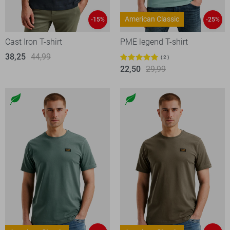
American Classic
-15%
-25%
Cast Iron T-shirt
PME legend T-shirt
38,25
44,99
2
22,50
29,99