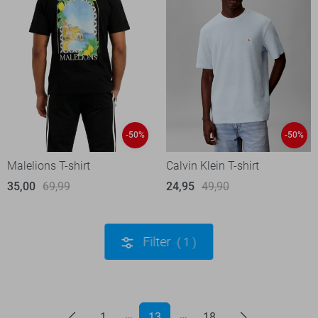
-50%
-50%
Malelions T-shirt
Calvin Klein T-shirt
35,00
69,99
24,95
49,90
Filter
1
1
13
18