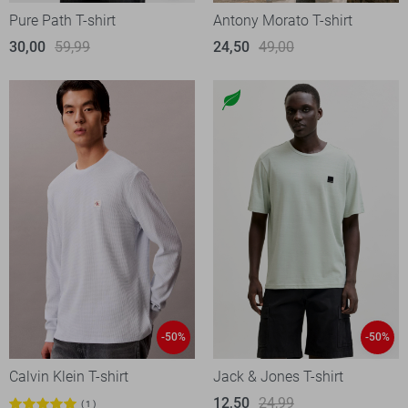
Pure Path T-shirt
Antony Morato T-shirt
30,00
59,99
24,50
49,00
-50%
-50%
Calvin Klein T-shirt
Jack & Jones T-shirt
12,50
24,99
1