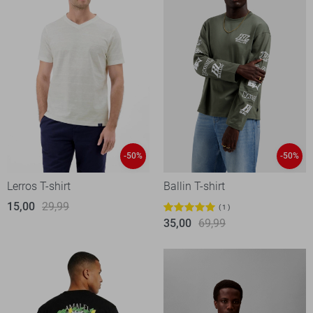
-50%
-50%
Lerros T-shirt
Ballin T-shirt
15,00
29,99
1
35,00
69,99