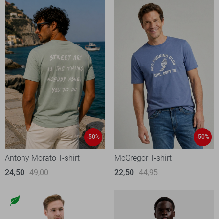
-50%
-50%
Antony Morato T-shirt
McGregor T-shirt
24,50
49,00
22,50
44,95