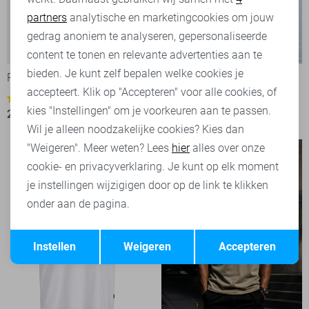
partners
analytische en marketingcookies om jouw
Marketing cookies
gedrag anoniem te analyseren, gepersonaliseerde
-50%
-50%
content te tonen en relevante advertenties aan te
bieden. Je kunt zelf bepalen welke cookies je
PME legend T-shirt
NZA T-shirt
accepteert. Klik op "Accepteren" voor alle cookies, of
25,00
49,99
5
kies "Instellingen" om je voorkeuren aan te passen.
25,00
49,99
Wil je alleen noodzakelijke cookies? Kies dan
"Weigeren". Meer weten? Lees
hier
alles over onze
cookie- en privacyverklaring. Je kunt op elk moment
je instellingen wijzigigen door op de link te klikken
onder aan de pagina.
Opslaan
Terug
Instellen
Weigeren
Accepteren