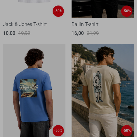
-50%
-50%
Jack & Jones T-shirt
Ballin T-shirt
10,00
19,99
16,00
31,99
-50%
-50%