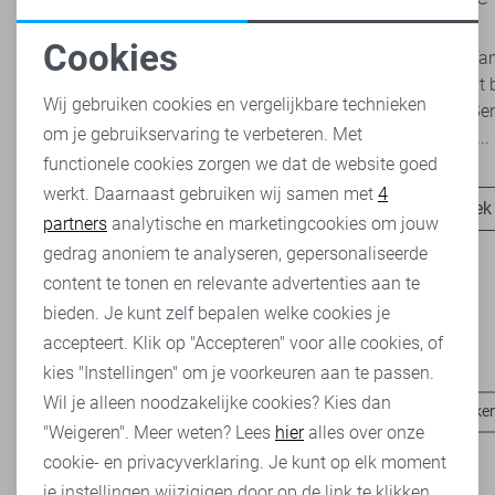
iedere garderobe
Rijssen
Cookies
Basics zijn tijdloze kledingstukken die een
Ben jij die f
Noodzakelijke cookies
belangrijke rol spelen binnen een veelzijdige
je nog nooit 
Wij gebruiken cookies en vergelijkbare technieken
garderobe. Ze zijn eenvoudig te combineren,
geweest? Ben
om je gebruikservaring te verbeteren. Met
Personalisatie cookies
onafhankelijk van...
snel verder...
functionele cookies zorgen we dat de website goed
werkt. Daarnaast gebruiken wij samen met
4
Analytische cookies
Ontdek nu
Ontdek
partners
analytische en marketingcookies om jouw
Marketing cookies
gedrag anoniem te analyseren, gepersonaliseerde
content te tonen en relevante advertenties aan te
bieden. Je kunt zelf bepalen welke cookies je
accepteert. Klik op "Accepteren" voor alle cookies, of
Heb je dit al eens bekeken?
kies "Instellingen" om je voorkeuren aan te passen.
Wil je alleen noodzakelijke cookies? Kies dan
State of Art vesten
State of Art polo`s
State of Art broeke
"Weigeren". Meer weten? Lees
hier
alles over onze
cookie- en privacyverklaring. Je kunt op elk moment
je instellingen wijzigigen door op de link te klikken