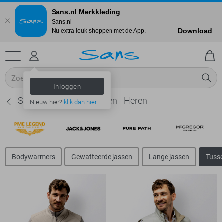
Sans.nl Merkkleding
Sans.nl
Download
Nu extra leuk shoppen met de App.
Inloggen
State of Art Tussenjassen - Heren
Nieuw hier?
klik dan hier
Bodywarmers
Gewatteerde jassen
Lange jassen
Tuss