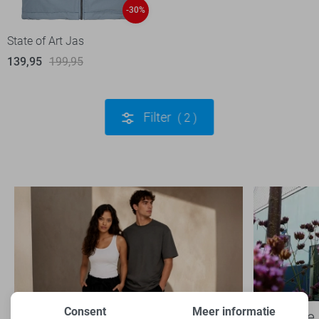
-30%
State of Art Jas
139,95
199,95
Filter
2
Consent
Meer informatie
Basics: de onmisbare basis van
Een kijkje