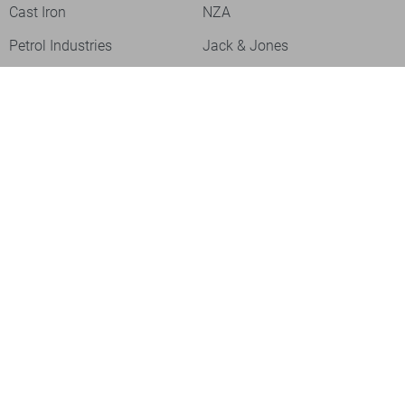
Cast Iron
NZA
Petrol Industries
Jack & Jones
Cars
Vanguard
Tommy Jeans
Ballin
Campbell
Only & Sons
Geisha
ONLY
Lofty Manner
Zoso
Ydence
Vero Moda
Refined Department
Garcia
Sisters Point
Red Button
JDY
Fluresk
Harper & Yve
Object