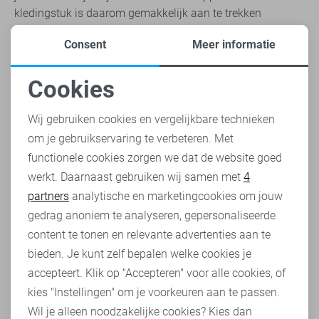
kledingstuk is daarom gemakkelijk aan te trekken
wanneer de temperaturen dalen. Zo heb je het én warm,
Consent
Meer informatie
én zie je er trendy uit.
Diverse gelegenheden
Cookies
Ben je op een feestelijke aangelegenheid? Een bolero
Noodzakelijke cookies
dames jasje maakt jouw jurk af! Kies dan voor de look die
Wij gebruiken cookies en vergelijkbare technieken
bij jou past. Draag je het nonchalant open, of kies je voor
om je gebruikservaring te verbeteren. Met
Personalisatie cookies
een meer stijlvolle look met een decoratieve strik. Het is
functionele cookies zorgen we dat de website goed
helemaal aan jou. De bolero dames zijn gemaakt van
werkt. Daarnaast gebruiken wij samen met
4
Analytische cookies
verschillende stoffen. Zo biedt Sans kanten, wollen,
partners
analytische en marketingcookies om jouw
gehaakte en satijnen bolero’s aan.
Marketing cookies
gedrag anoniem te analyseren, gepersonaliseerde
Elegant en stijlvol
content te tonen en relevante advertenties aan te
Naast dat je de bolero dames over je jurk kan dragen, kun
bieden. Je kunt zelf bepalen welke cookies je
je het ook gebruiken als een elegante toevoeging voor je
accepteert. Klik op "Accepteren" voor alle cookies, of
alledaagse outfit. Boven je nette jeans en eenvoudige shirt
kies "Instellingen" om je voorkeuren aan te passen.
kan een kanten bolero juist zorgen voor een chique en
Wil je alleen noodzakelijke cookies? Kies dan