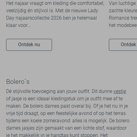
travelkwaliteit
overal zie
Het najaar vraagt om kleding die comfortabel,
Van luchtige 
veelzijdig én stijlvol is. Met de nieuwe Lady
zachte kleure
Day najaarscollectie 2026 ben je helemaal
Romance tren
klaar voor...
het modebeel
Ontdek nu
Ontdek
Bolero´s
Dé stijlvolle toevoeging aan jouw outfit. Dit dunne
vestje
of jasje is een ideaal kledingstuk om je outfit mee af te
maken. De bolero dames past overal bij. Of je het nu in je
vrije tijd draagt, op een feestelijke avond of op het terras
tijdens een koele zomeravond: alles is mogelijk. De bolero
dames jasjes zijn gemaakt van een lichte stof, waardoor
je het makkelijk in je handtas kunt stoppen. Het