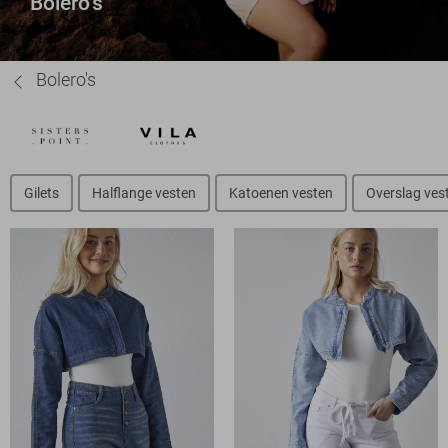
Bolero's
Bolero's
Gilets
Halflange vesten
Katoenen vesten
Overslag ves