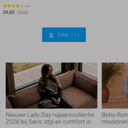
1
39,00
65,00
Filter
1
Nieuwe Lady Day najaarscollectie
Boho Rom
2026 bij Sans: stijl en comfort in
modetrend