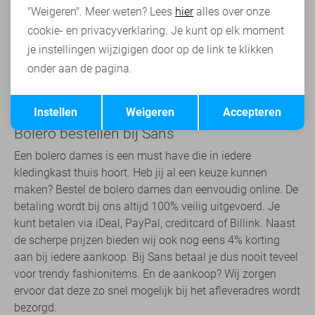
stijlvolle uitstraling. Ben je op zoek naar een meer
"Weigeren". Meer weten? Lees
hier
alles over onze
sportieve uitstraling? Dan is een bolero vestje een
cookie- en privacyverklaring. Je kunt op elk moment
uitstekende keuze. Sans heeft verschillende kleuren op
je instellingen wijzigigen door op de link te klikken
voorraad, waardoor combineren eenvoudig is. Ga je voor
onder aan de pagina.
stoer en elegant, kies dan voor een zwarte bolero dames.
Wil je het dragen op het feestje van je vriendin? Dan is een
Opslaan
Terug
witte of dusty rose bolero dames een goede keuze.
Instellen
Weigeren
Accepteren
Bolero bestellen bij Sans
Een bolero dames is een must have die in iedere
kledingkast thuis hoort. Heb jij al een keuze kunnen
maken? Bestel de bolero dames dan eenvoudig online. De
betaling wordt bij ons altijd 100% veilig uitgevoerd. Je
kunt betalen via iDeal, PayPal, creditcard of Billink. Naast
de scherpe prijzen bieden wij ook nog eens 4% korting
aan bij iedere aankoop. Bij Sans betaal je dus nooit teveel
voor trendy fashionitems. En de aankoop? Wij zorgen
ervoor dat deze zo snel mogelijk bij het afleveradres wordt
bezorgd.