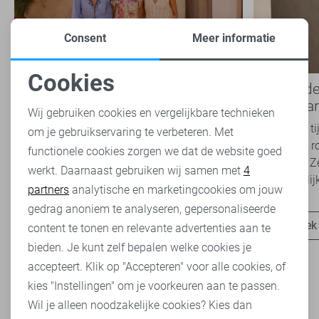
Consent
Meer informatie
Cookies
Boho Romance: de romantische
Basics: d
Noodzakelijke cookies
modetrend die je dit seizoen
iedere ga
Wij gebruiken cookies en vergelijkbare technieken
overal ziet
Van luchtige jurken en broderie blouses tot
Basics zijn t
om je gebruikservaring te verbeteren. Met
Personalisatie cookies
zachte kleuren en verfijnde details: de Boho
belangrijke r
functionele cookies zorgen we dat de website goed
Romance trend is niet meer weg te denken uit
garderobe. Z
werkt. Daarnaast gebruiken wij samen met
4
Analytische cookies
het modebeeld. Ook...
onafhankelijk
partners
analytische en marketingcookies om jouw
Marketing cookies
gedrag anoniem te analyseren, gepersonaliseerde
Ontdek nu
Ontdek
content te tonen en relevante advertenties aan te
bieden. Je kunt zelf bepalen welke cookies je
accepteert. Klik op "Accepteren" voor alle cookies, of
kies "Instellingen" om je voorkeuren aan te passen.
Wil je alleen noodzakelijke cookies? Kies dan