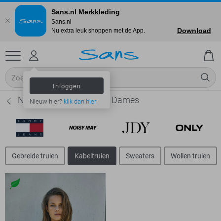
Sans.nl Merkkleding
Sans.nl
Download
Nu extra leuk shoppen met de App.
Inloggen
Noisy may Kabeltruien - Dames
Nieuw hier?
klik dan hier
Gebreide truien
Kabeltruien
Sweaters
Wollen truien