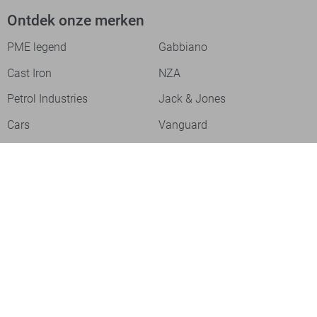
Ontdek onze merken
PME legend
Gabbiano
Cast Iron
NZA
Petrol Industries
Jack & Jones
Cars
Vanguard
Tommy Jeans
Ballin
Campbell
Only & Sons
Geisha
ONLY
Lofty Manner
Zoso
Ydence
Vero Moda
Refined Department
Garcia
Sisters Point
Red Button