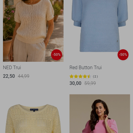
-50%
-50%
NED Trui
Red Button Trui
22,50
44,99
2
30,00
59,99