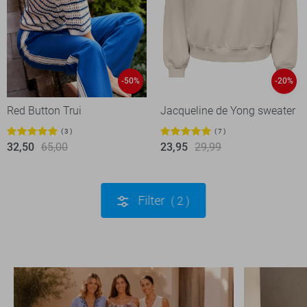
-50%
-20%
Red Button Trui
Jacqueline de Yong sweater
3
7
32,50
65,00
23,95
29,99
Filter
2