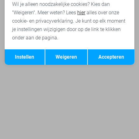
Wil je alleen noodzakelijke cookies? Kies dan
"Weigeren". Meer weten? Lees
hier
alles over onze
cookie- en privacyverklaring. Je kunt op elk moment
je instellingen wijzigigen door op de link te klikken
onder aan de pagina.
Opslaan
Terug
Instellen
Weigeren
Accepteren