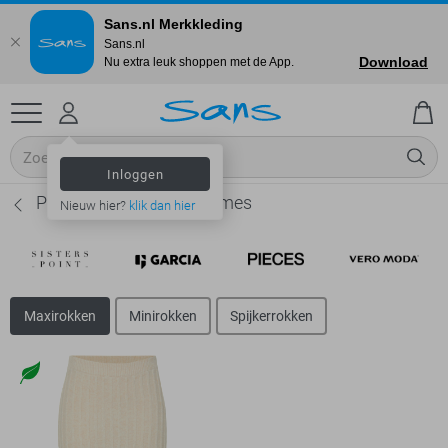
Sans.nl Merkkleding
Sans.nl
Download
Nu extra leuk shoppen met de App.
Inloggen
Pieces Maxirokken - Dames
Nieuw hier?
klik dan hier
Maxirokken
Minirokken
Spijkerrokken