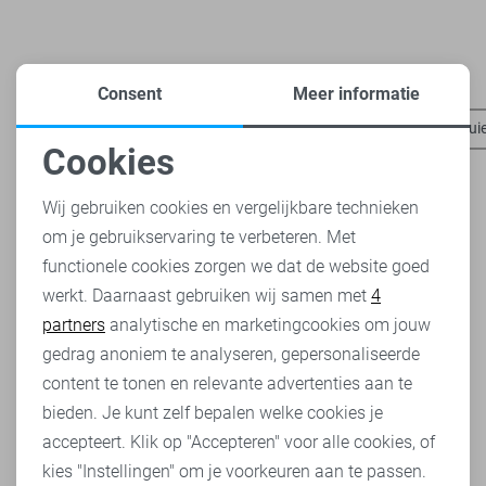
Heb je dit al eens bekeken?
Consent
Meer informatie
Pieces t-shirts
Pieces blazers
Pieces tops
Pieces trui
Cookies
Noodzakelijke cookies
Wij gebruiken cookies en vergelijkbare technieken
om je gebruikservaring te verbeteren. Met
Personalisatie cookies
functionele cookies zorgen we dat de website goed
werkt. Daarnaast gebruiken wij samen met
4
Analytische cookies
partners
analytische en marketingcookies om jouw
Marketing cookies
gedrag anoniem te analyseren, gepersonaliseerde
content te tonen en relevante advertenties aan te
bieden. Je kunt zelf bepalen welke cookies je
accepteert. Klik op "Accepteren" voor alle cookies, of
kies "Instellingen" om je voorkeuren aan te passen.