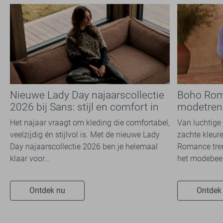
Nieuwe Lady Day najaarscollectie
Boho Rom
2026 bij Sans: stijl en comfort in
modetrend
travelkwaliteit
overal zie
Het najaar vraagt om kleding die comfortabel,
Van luchtige 
veelzijdig én stijlvol is. Met de nieuwe Lady
zachte kleure
Day najaarscollectie 2026 ben je helemaal
Romance tren
klaar voor...
het modebeel
Ontdek nu
Ontdek