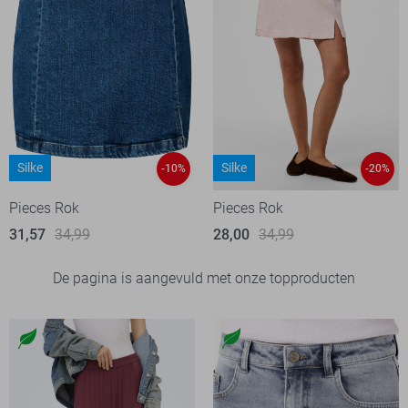
Silke
Silke
-10%
-20%
Pieces Rok
Pieces Rok
31,57
34,99
28,00
34,99
De pagina is aangevuld met onze topproducten