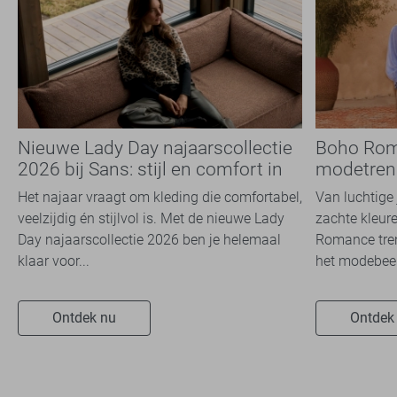
Nieuwe Lady Day najaarscollectie
Boho Rom
2026 bij Sans: stijl en comfort in
modetrend
travelkwaliteit
overal zie
Het najaar vraagt om kleding die comfortabel,
Van luchtige 
veelzijdig én stijlvol is. Met de nieuwe Lady
zachte kleure
Day najaarscollectie 2026 ben je helemaal
Romance tren
klaar voor...
het modebeel
Ontdek nu
Ontdek