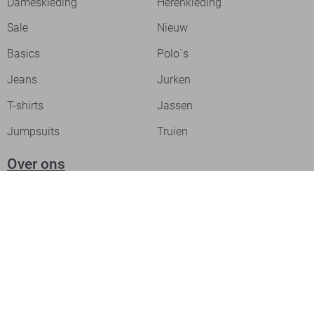
Dameskleding
Herenkleding
Sale
Nieuw
Basics
Polo`s
Jeans
Jurken
T-shirts
Jassen
Jumpsuits
Truien
Over ons
Laat je inspireren
Werken bij
Ontdek onze merken
PME legend
Gabbiano
Cast Iron
NZA
Petrol Industries
Jack & Jones