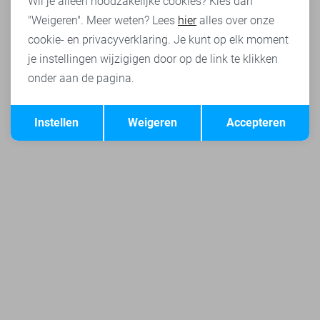
Wil je alleen noodzakelijke cookies? Kies dan
"Weigeren". Meer weten? Lees
hier
alles over onze
cookie- en privacyverklaring. Je kunt op elk moment
je instellingen wijzigigen door op de link te klikken
onder aan de pagina.
Opslaan
Terug
Instellen
Weigeren
Accepteren