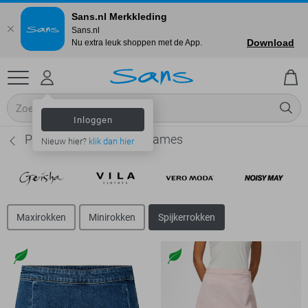
Sans.nl Merkkleding
Sans.nl
Download
Nu extra leuk shoppen met de App.
Inloggen
Pieces Spijkerrokken - Dames
Nieuw hier?
klik dan hier
Maxirokken
Minirokken
Spijkerrokken