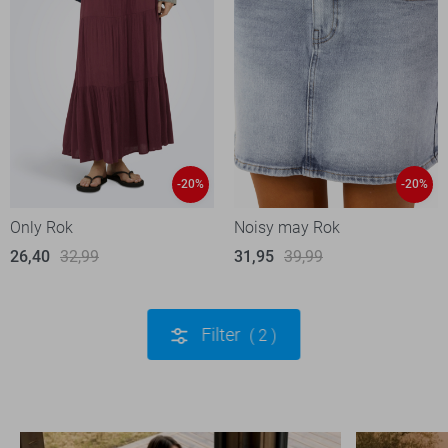
-20%
-20%
Only Rok
Noisy may Rok
26,40
32,99
31,95
39,99
Filter
2