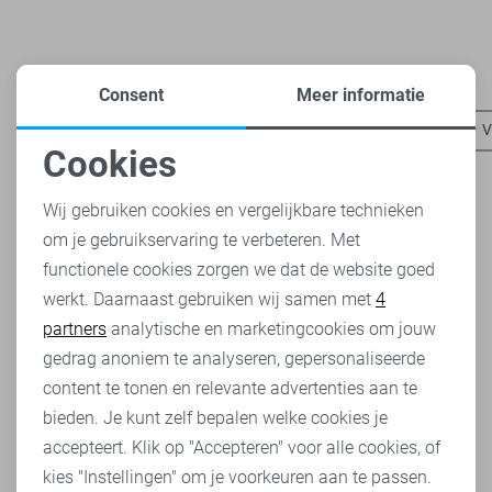
Heb je dit al eens bekeken?
Consent
Meer informatie
Vila truien
Vila vesten
Vila blouses
Vila t-shirts
V
Cookies
Noodzakelijke cookies
Wij gebruiken cookies en vergelijkbare technieken
om je gebruikservaring te verbeteren. Met
Personalisatie cookies
functionele cookies zorgen we dat de website goed
werkt. Daarnaast gebruiken wij samen met
4
Analytische cookies
partners
analytische en marketingcookies om jouw
Marketing cookies
gedrag anoniem te analyseren, gepersonaliseerde
content te tonen en relevante advertenties aan te
bieden. Je kunt zelf bepalen welke cookies je
accepteert. Klik op "Accepteren" voor alle cookies, of
kies "Instellingen" om je voorkeuren aan te passen.