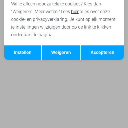
Wil je alleen noodzakelijke cookies? Kies dan
"Weigeren". Meer weten? Lees
hier
alles over onze
cookie- en privacyverklaring. Je kunt op elk moment
je instellingen wijzigigen door op de link te klikken
onder aan de pagina.
Opslaan
Terug
Instellen
Weigeren
Accepteren