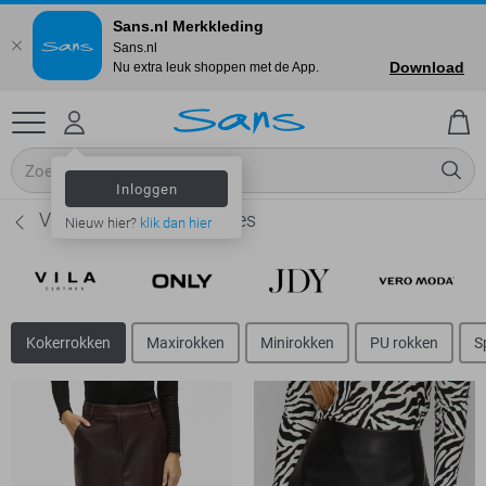
Sans.nl Merkkleding
Sans.nl
Download
Nu extra leuk shoppen met de App.
Inloggen
Vila Kokerrokken - Dames
Nieuw hier?
klik dan hier
Kokerrokken
Maxirokken
Minirokken
PU rokken
S