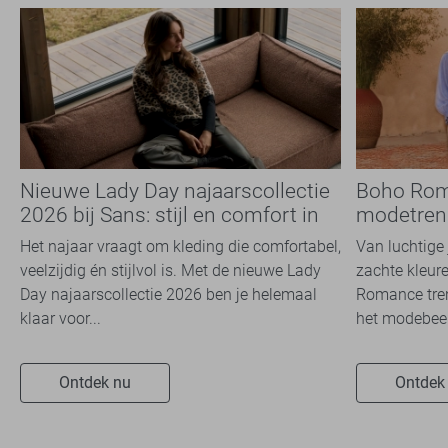
Nieuwe Lady Day najaarscollectie
Boho Rom
2026 bij Sans: stijl en comfort in
modetrend
travelkwaliteit
overal zie
Het najaar vraagt om kleding die comfortabel,
Van luchtige 
veelzijdig én stijlvol is. Met de nieuwe Lady
zachte kleure
Day najaarscollectie 2026 ben je helemaal
Romance tren
klaar voor...
het modebeel
Ontdek nu
Ontdek