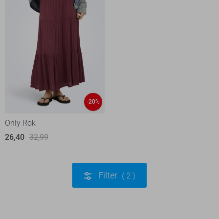
-20%
Only Rok
26,40
32,99
Filter
2