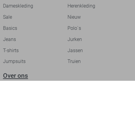
Dameskleding
Herenkleding
Sale
Nieuw
Basics
Polo`s
Jeans
Jurken
T-shirts
Jassen
Jumpsuits
Truien
Over ons
Laat je inspireren
Werken bij
Ontdek onze merken
PME legend
Gabbiano
Cast Iron
NZA