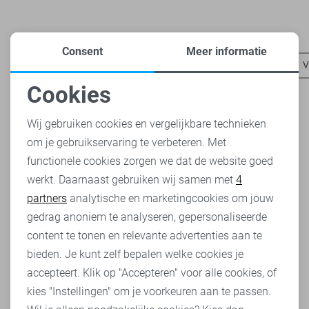
Heb je dit al eens bekeken?
Consent
Meer informatie
Vila truien
Vila vesten
Vila blouses
Vila t-shirts
V
Cookies
Noodzakelijke cookies
Wij gebruiken cookies en vergelijkbare technieken
om je gebruikservaring te verbeteren. Met
Personalisatie cookies
functionele cookies zorgen we dat de website goed
werkt. Daarnaast gebruiken wij samen met
4
Analytische cookies
partners
analytische en marketingcookies om jouw
Marketing cookies
gedrag anoniem te analyseren, gepersonaliseerde
content te tonen en relevante advertenties aan te
bieden. Je kunt zelf bepalen welke cookies je
accepteert. Klik op "Accepteren" voor alle cookies, of
kies "Instellingen" om je voorkeuren aan te passen.