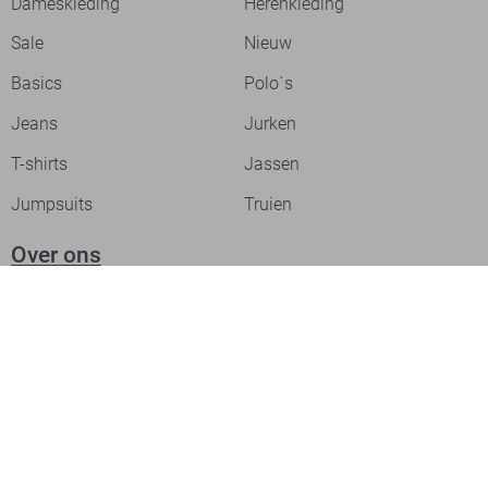
Dameskleding
Herenkleding
Sale
Nieuw
Basics
Polo`s
Jeans
Jurken
T-shirts
Jassen
Jumpsuits
Truien
Over ons
Laat je inspireren
Werken bij
Ontdek onze merken
PME legend
Gabbiano
Cast Iron
NZA
Petrol Industries
Jack & Jones