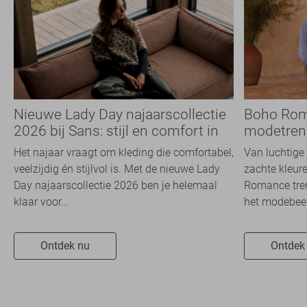
Nieuwe Lady Day najaarscollectie
Boho Rom
2026 bij Sans: stijl en comfort in
modetrend
travelkwaliteit
overal zie
Het najaar vraagt om kleding die comfortabel,
Van luchtige 
veelzijdig én stijlvol is. Met de nieuwe Lady
zachte kleure
Day najaarscollectie 2026 ben je helemaal
Romance tren
klaar voor...
het modebeel
Ontdek nu
Ontdek