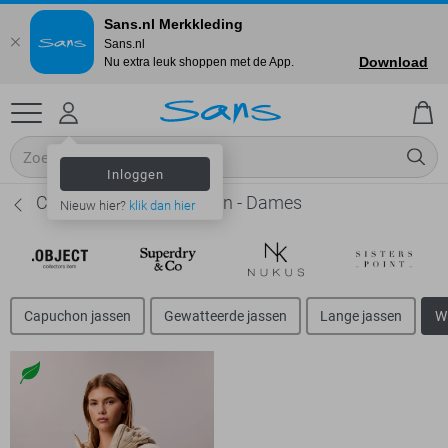
Sans.nl Merkkleding
Sans.nl
Download
Nu extra leuk shoppen met de App.
Inloggen
Calvin Klein Winterjassen - Dames
Nieuw hier?
klik dan hier
Capuchon jassen
Gewatteerde jassen
Lange jassen
W