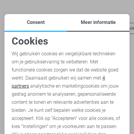
Heb je dit al eens bekeken?
Consent
Meer informatie
Only jassen
Vero Moda jassen
Vila jassen
SisterS poi
Cookies
Noodzakelijke cookies
Wij gebruiken cookies en vergelijkbare technieken
om je gebruikservaring te verbeteren. Met
Personalisatie cookies
functionele cookies zorgen we dat de website goed
werkt. Daarnaast gebruiken wij samen met
4
Analytische cookies
partners
analytische en marketingcookies om jouw
Marketing cookies
gedrag anoniem te analyseren, gepersonaliseerde
content te tonen en relevante advertenties aan te
bieden. Je kunt zelf bepalen welke cookies je
accepteert. Klik op "Accepteren" voor alle cookies, of
kies "Instellingen" om je voorkeuren aan te passen.