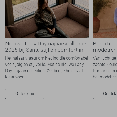
Nieuwe Lady Day najaarscollectie
Boho Rom
2026 bij Sans: stijl en comfort in
modetrend
travelkwaliteit
overal zie
Het najaar vraagt om kleding die comfortabel,
Van luchtige 
veelzijdig én stijlvol is. Met de nieuwe Lady
zachte kleure
Day najaarscollectie 2026 ben je helemaal
Romance tren
klaar voor...
het modebeel
Ontdek nu
Ontdek