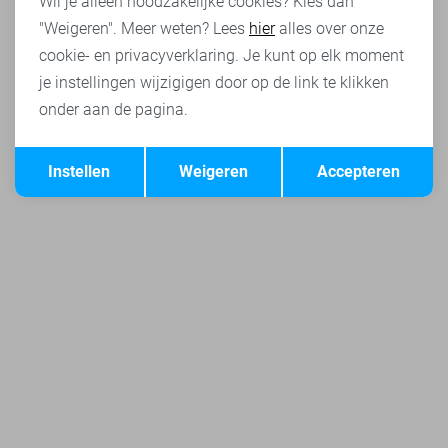
Wil je alleen noodzakelijke cookies? Kies dan
"Weigeren". Meer weten? Lees
hier
alles over onze
cookie- en privacyverklaring. Je kunt op elk moment
je instellingen wijzigigen door op de link te klikken
onder aan de pagina.
Opslaan
Terug
Instellen
Weigeren
Accepteren