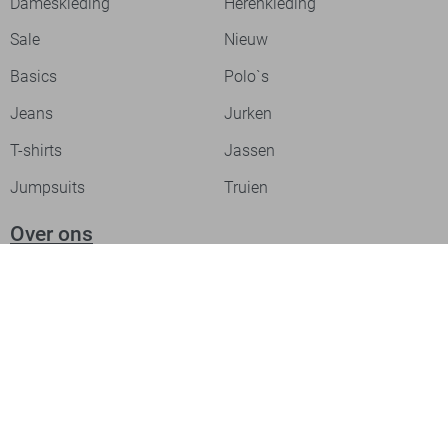
Dameskleding
Herenkleding
Sale
Nieuw
Basics
Polo`s
Jeans
Jurken
T-shirts
Jassen
Jumpsuits
Truien
Over ons
Laat je inspireren
Werken bij
Ontdek onze merken
PME legend
Gabbiano
Cast Iron
NZA
Petrol Industries
Jack & Jones