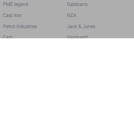
PME legend
Gabbiano
Cast Iron
NZA
Petrol Industries
Jack & Jones
Cars
Vanguard
Tommy Jeans
Ballin
Campbell
Only & Sons
Geisha
ONLY
Lofty Manner
Zoso
Ydence
Vero Moda
Refined Department
Garcia
Sisters Point
Red Button
JDY
Fluresk