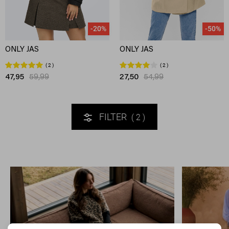
-20%
-50%
ONLY JAS
ONLY JAS
2
2
47,95
59,99
27,50
54,99
FILTER
2