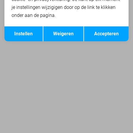
je instellingen wijzigigen door op de link te klikken
onder aan de pagina.
Opslaan
Terug
Instellen
Weigeren
Accepteren