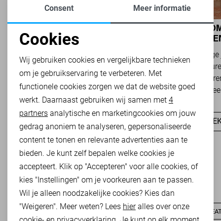
Consent
Meer informatie
NIEUWE LADY DAY
BOHO ROM
Cookies
NAJAARSCOLLECTIE 2026 BIJ SANS:
MODETREND
Noodzakelijke cookies
STIJL EN COMFORT IN
OVERAL Z
Het najaar vraagt om kleding die comfortabel,
Van luchtige 
Wij gebruiken cookies en vergelijkbare technieken
TRAVELKWALITEIT
veelzijdig én stijlvol is. Met de nieuwe Lady
zachte kleure
om je gebruikservaring te verbeteren. Met
Personalisatie cookies
Day najaarscollectie 2026 ben je helemaal
Romance tren
functionele cookies zorgen we dat de website goed
klaar voor...
het modebeel
werkt. Daarnaast gebruiken wij samen met
4
Analytische cookies
partners
analytische en marketingcookies om jouw
ONTDEK NU
ONTDEK
Marketing cookies
gedrag anoniem te analyseren, gepersonaliseerde
content te tonen en relevante advertenties aan te
bieden. Je kunt zelf bepalen welke cookies je
accepteert. Klik op "Accepteren" voor alle cookies, of
kies "Instellingen" om je voorkeuren aan te passen.
HEB JE DIT AL EENS BEKEKEN?
Wil je alleen noodzakelijke cookies? Kies dan
"Weigeren". Meer weten? Lees
hier
alles over onze
ONLY T-SHIRTS
ONLY JASSEN
ONLY TRUIEN
ONLY SWEA
cookie- en privacyverklaring. Je kunt op elk moment