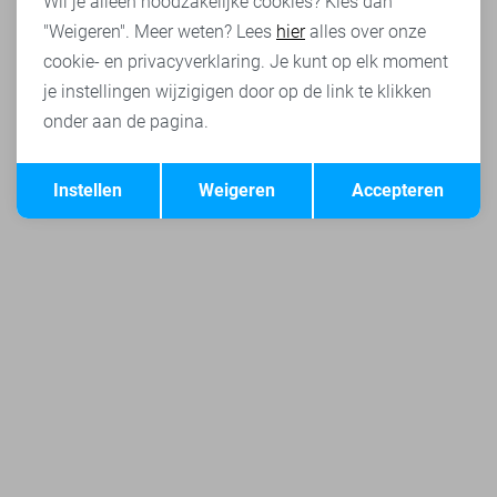
Wil je alleen noodzakelijke cookies? Kies dan
"Weigeren". Meer weten? Lees
hier
alles over onze
cookie- en privacyverklaring. Je kunt op elk moment
je instellingen wijzigigen door op de link te klikken
onder aan de pagina.
Opslaan
Terug
Instellen
Weigeren
Accepteren