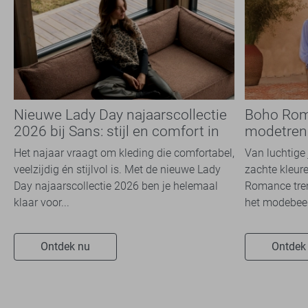
Nieuwe Lady Day najaarscollectie
Boho Rom
2026 bij Sans: stijl en comfort in
modetrend
travelkwaliteit
overal zie
Het najaar vraagt om kleding die comfortabel,
Van luchtige 
veelzijdig én stijlvol is. Met de nieuwe Lady
zachte kleure
Day najaarscollectie 2026 ben je helemaal
Romance tren
klaar voor...
het modebeel
Ontdek nu
Ontdek