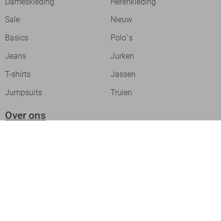
Dameskleding
Herenkleding
Sale
Nieuw
Basics
Polo`s
Jeans
Jurken
T-shirts
Jassen
Jumpsuits
Truien
Over ons
Laat je inspireren
Werken bij
Ontdek onze merken
PME legend
Gabbiano
Cast Iron
NZA
Petrol Industries
Jack & Jones