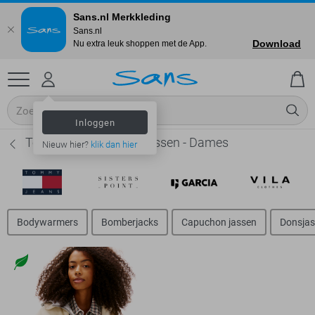
Sans.nl Merkkleding
Sans.nl
Download
Nu extra leuk shoppen met de App.
Inloggen
Tommy Jeans Teddy jassen - Dames
Nieuw hier?
klik dan hier
Bodywarmers
Bomberjacks
Capuchon jassen
Donsja