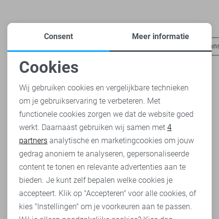
Heb je dit al eens bekeken?
Consent
Meer informatie
Tommy Jeans jassen
Tommy Jeans t-shirts
Tommy Jeans 
Cookies
Noodzakelijke cookies
Wij gebruiken cookies en vergelijkbare technieken
om je gebruikservaring te verbeteren. Met
Personalisatie cookies
functionele cookies zorgen we dat de website goed
werkt. Daarnaast gebruiken wij samen met
4
Analytische cookies
partners
analytische en marketingcookies om jouw
Marketing cookies
gedrag anoniem te analyseren, gepersonaliseerde
content te tonen en relevante advertenties aan te
bieden. Je kunt zelf bepalen welke cookies je
accepteert. Klik op "Accepteren" voor alle cookies, of
kies "Instellingen" om je voorkeuren aan te passen.