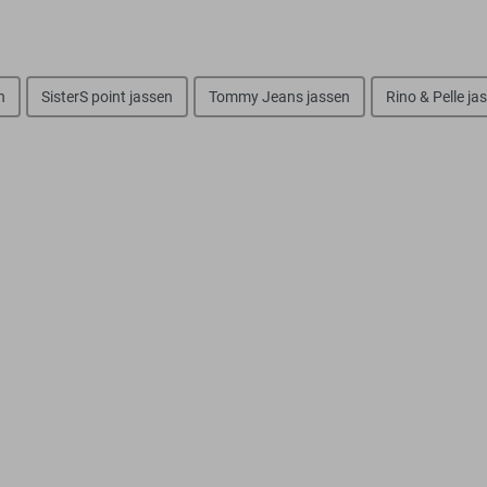
n
SisterS point jassen
Tommy Jeans jassen
Rino & Pelle ja