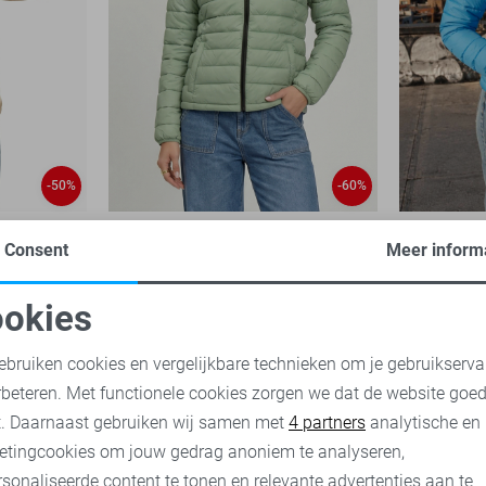
-50%
-60%
Cars Jas
Cars Jas
Consent
Meer inform
2
28,00
69,99
35,00
69,
okies
oodzakelijke cookies
Personalisatie cookies
ebruiken cookies en vergelijkbare technieken om je gebruikserva
rbeteren. Met functionele cookies zorgen we dat de website goe
nalytische cookies
Marketing cookies
t. Daarnaast gebruiken wij samen met
4 partners
analytische en
etingcookies om jouw gedrag anoniem te analyseren,
sonaliseerde content te tonen en relevante advertenties aan te