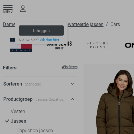
MENU
Dameskleding
Jassen
Gewatteerde jassen
Cars
Inloggen
Nieuw hier?
klik dan hier
Filters
Wis filters
Sorteren
Standaard
Standaard
Productgroep
Jassen, Gewatteerde jassen
€ laag-hoog
Vesten
€ hoog-laag
Jassen
Capuchon jassen