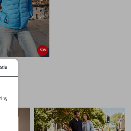
-50%
atie
2
99
ring
d