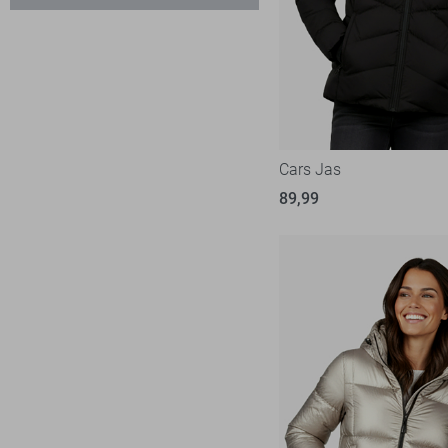
Tommy Jeans
13
Zand
Vila
28
Zwart
Cars Jas
89,99