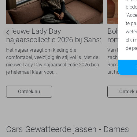
biede
"Acce
te pa
Nieuwe Lady Day
Boho Ro
wete
najaarscollectie 2026 bij Sans:
romantis
elk m
stijl en comfort in
dit seizoe
de pa
Het najaar vraagt om kleding die
Van luchtige 
travelkwaliteit
comfortabel, veelzijdig én stijlvol is. Met de
zachte kleuren
nieuwe Lady Day najaarscollectie 2026 ben
Romance trend
je helemaal klaar voor...
uit het modeb
Ontdek nu
Ontdek 
Cars Gewatteerde jassen - Dames