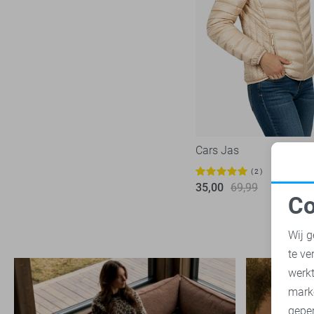
Cars Jas
2
35,00
69,99
Co
N
Wij g
te ve
A
werk
mark
geper