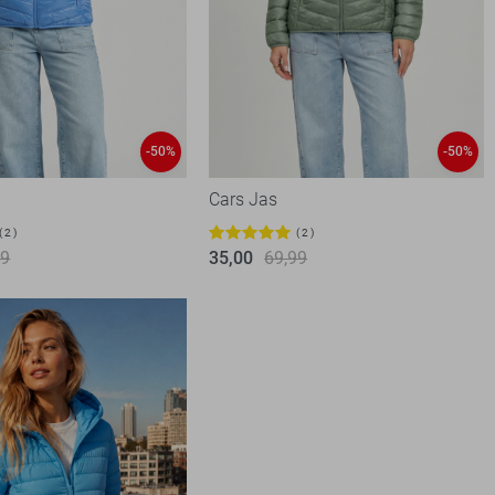
-50%
-50%
Cars Jas
2
2
99
35,00
69,99