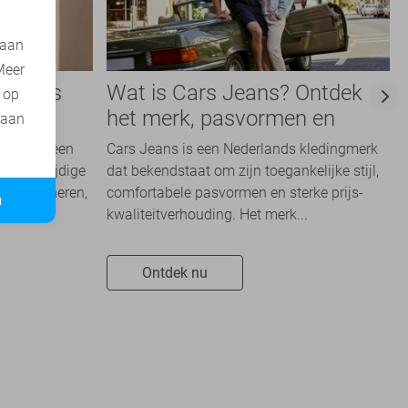
 aan
Meer
e basis
Wat is Cars Jeans? Ontdek
t op
e
het merk, pasvormen en
 aan
kwaliteit
kken die een
Cars Jeans is een Nederlands kledingmerk
en veelzijdige
dat bekendstaat om zijn toegankelijke stijl,
te combineren,
comfortabele pasvormen en sterke prijs-
n
kwaliteitverhouding. Het merk...
Ontdek nu