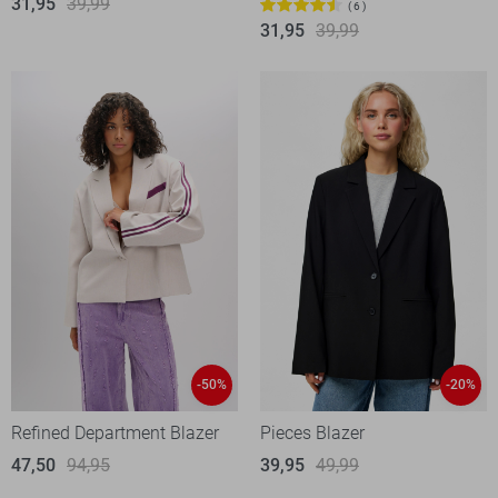
31,95
39,99
6
31,95
39,99
-50%
-20%
Refined Department Blazer
Pieces Blazer
47,50
94,95
39,95
49,99