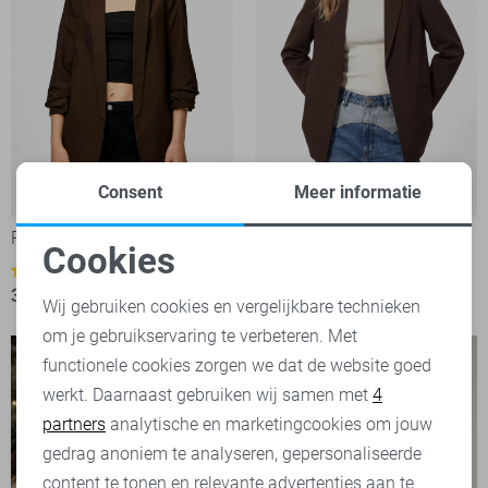
Consent
Meer informatie
-20%
-20%
Pieces Blazer
Pieces Blazer
Cookies
39,95
49,99
6
Noodzakelijke cookies
31,95
39,99
Wij gebruiken cookies en vergelijkbare technieken
om je gebruikservaring te verbeteren. Met
Personalisatie cookies
functionele cookies zorgen we dat de website goed
werkt. Daarnaast gebruiken wij samen met
4
Analytische cookies
partners
analytische en marketingcookies om jouw
Marketing cookies
gedrag anoniem te analyseren, gepersonaliseerde
content te tonen en relevante advertenties aan te