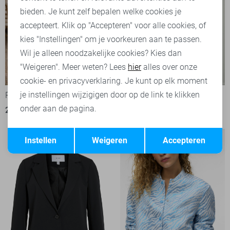
bieden. Je kunt zelf bepalen welke cookies je
accepteert. Klik op "Accepteren" voor alle cookies, of
kies "Instellingen" om je voorkeuren aan te passen.
Wil je alleen noodzakelijke cookies? Kies dan
"Weigeren". Meer weten? Lees
hier
alles over onze
-50%
cookie- en privacyverklaring. Je kunt op elk moment
je instellingen wijzigigen door op de link te klikken
Pieces Blazer
Hypedrop Blazer
onder aan de pagina.
27,50
54,99
89,99
Opslaan
Terug
Instellen
Weigeren
Accepteren