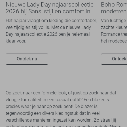
Nieuwe Lady Day najaarscollectie
Boho Rom
2026 bij Sans: stijl en comfort in
modetrend
travelkwaliteit
overal zie
Het najaar vraagt om kleding die comfortabel,
Van luchtige 
veelzijdig én stijlvol is. Met de nieuwe Lady
zachte kleure
Day najaarscollectie 2026 ben je helemaal
Romance tren
klaar voor...
het modebeel
Ontdek nu
Ontdek
Op zoek naar een formele look, of juist op zoek naar dat
vleugje formaliteit in een casual outfit? Een blazer is
precies waar je naar op zoek bent! De blazer is
tegenwoordig een divers kledingstuk dat in veel
verschillende manieren ingezet kan worden. Zo straal jij
op kantoor, maar maak je ook op je vrienden indruk. Neem