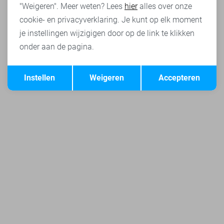
"Weigeren". Meer weten? Lees
hier
alles over onze
cookie- en privacyverklaring. Je kunt op elk moment
je instellingen wijzigigen door op de link te klikken
onder aan de pagina.
Opslaan
Terug
Instellen
Weigeren
Accepteren