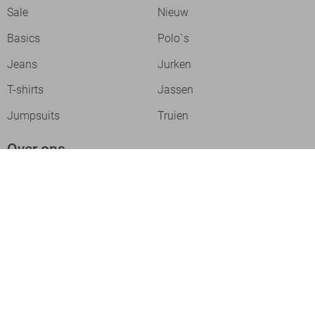
Sale
Nieuw
Basics
Polo`s
Jeans
Jurken
T-shirts
Jassen
Jumpsuits
Truien
Over ons
Laat je inspireren
Werken bij
Ontdek onze merken
PME legend
Gabbiano
Cast Iron
NZA
Petrol Industries
Jack & Jones