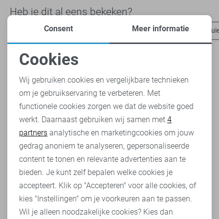
Heb je dit al eens bekeken?
Consent
Meer informatie
Pieces t-shirts
Pieces blazers
Pieces tops
Pieces trui
Cookies
Noodzakelijke cookies
Wij gebruiken cookies en vergelijkbare technieken
om je gebruikservaring te verbeteren. Met
Personalisatie cookies
functionele cookies zorgen we dat de website goed
werkt. Daarnaast gebruiken wij samen met
4
Analytische cookies
partners
analytische en marketingcookies om jouw
Marketing cookies
gedrag anoniem te analyseren, gepersonaliseerde
content te tonen en relevante advertenties aan te
bieden. Je kunt zelf bepalen welke cookies je
accepteert. Klik op "Accepteren" voor alle cookies, of
kies "Instellingen" om je voorkeuren aan te passen.
Wil je alleen noodzakelijke cookies? Kies dan