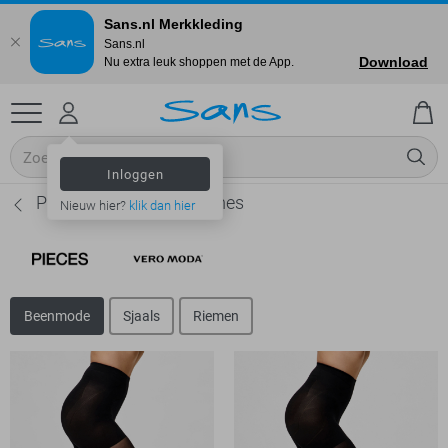
Sans.nl Merkkleding
Sans.nl
Download
Nu extra leuk shoppen met de App.
Inloggen
Pieces Beenmode - Dames
Nieuw hier?
klik dan hier
Beenmode
Sjaals
Riemen