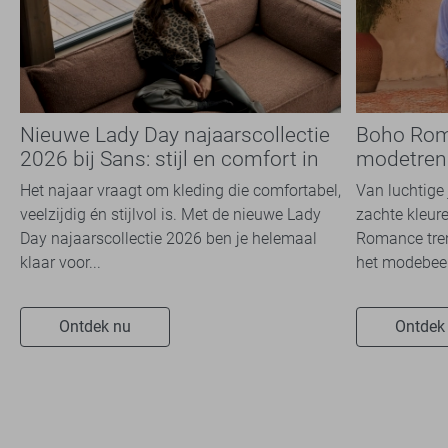
Nieuwe Lady Day najaarscollectie
Boho Rom
2026 bij Sans: stijl en comfort in
modetrend
travelkwaliteit
overal zie
Het najaar vraagt om kleding die comfortabel,
Van luchtige 
veelzijdig én stijlvol is. Met de nieuwe Lady
zachte kleure
Day najaarscollectie 2026 ben je helemaal
Romance tren
klaar voor...
het modebeel
Ontdek nu
Ontdek