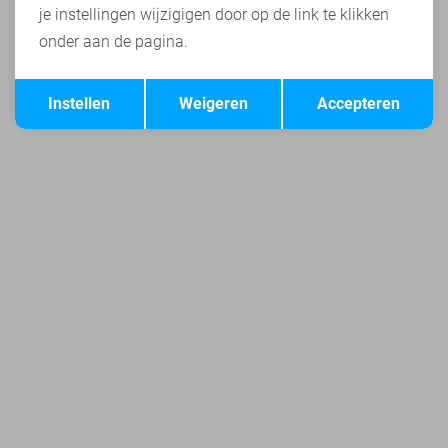
je instellingen wijzigigen door op de link te klikken
onder aan de pagina.
Opslaan
Terug
Instellen
Weigeren
Accepteren