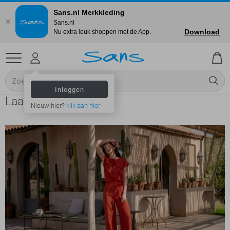
Sans.nl Merkkleding
Sans.nl
Download
Nu extra leuk shoppen met de App.
Inloggen
Laat je inspireren
Nieuw hier?
klik dan hier