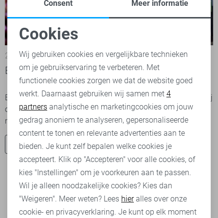
Consent
Meer informatie
Cookies
Noodzakelijke cookies
Wij gebruiken cookies en vergelijkbare technieken
24-04-2026
om je gebruikservaring te verbeteren. Met
Personalisatie cookies
Een kijkje in onze winkel Sans in Rijssen
functionele cookies zorgen we dat de website goed
werkt. Daarnaast gebruiken wij samen met
4
Analytische cookies
Ben jij die fanatieke online-shopper, maar ben je nog nooit bij
partners
analytische en marketingcookies om jouw
onze fysieke winkel in Rijssen geweest? Ben je wel heel
Marketing cookies
gedrag anoniem te analyseren, gepersonaliseerde
nieuwsgierig? Lees snel verder...
content te tonen en relevante advertenties aan te
Ontdek nu
bieden. Je kunt zelf bepalen welke cookies je
accepteert. Klik op "Accepteren" voor alle cookies, of
kies "Instellingen" om je voorkeuren aan te passen.
Wil je alleen noodzakelijke cookies? Kies dan
1
2
3
"Weigeren". Meer weten? Lees
hier
alles over onze
cookie- en privacyverklaring. Je kunt op elk moment