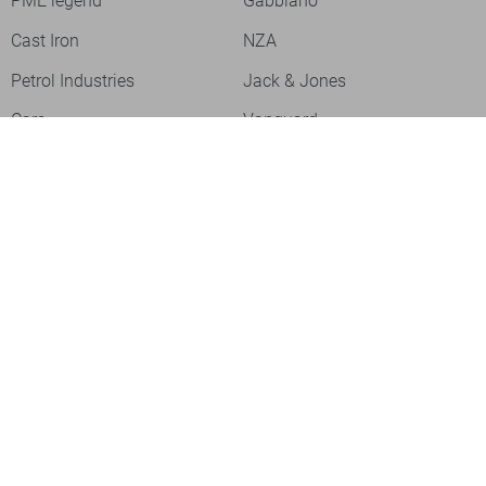
PME legend
Gabbiano
Cast Iron
NZA
Petrol Industries
Jack & Jones
Cars
Vanguard
Tommy Jeans
Ballin
Campbell
Only & Sons
Geisha
ONLY
Lofty Manner
Zoso
Ydence
Vero Moda
Refined Department
Garcia
Sisters Point
Red Button
JDY
Fluresk
Harper & Yve
Object