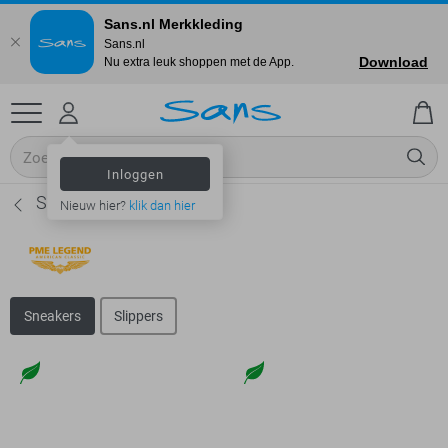
Sans.nl Merkkleding
Sans.nl
Download
Nu extra leuk shoppen met de App.
Inloggen
Sneakers - Heren
Nieuw hier?
klik dan hier
Sneakers
Slippers