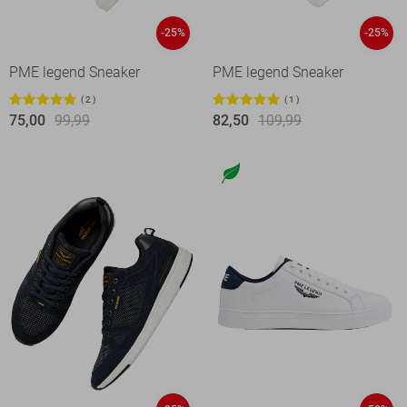
-25%
-25%
PME legend Sneaker
PME legend Sneaker
2
1
75,00
99,99
82,50
109,99