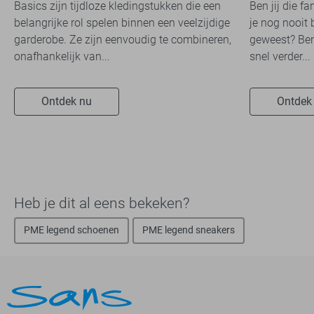
Basics zijn tijdloze kledingstukken die een
Ben jij die f
belangrijke rol spelen binnen een veelzijdige
je nog nooit 
garderobe. Ze zijn eenvoudig te combineren,
geweest? Ben
onafhankelijk van...
snel verder...
Ontdek nu
Ontdek
Heb je dit al eens bekeken?
PME legend schoenen
PME legend sneakers