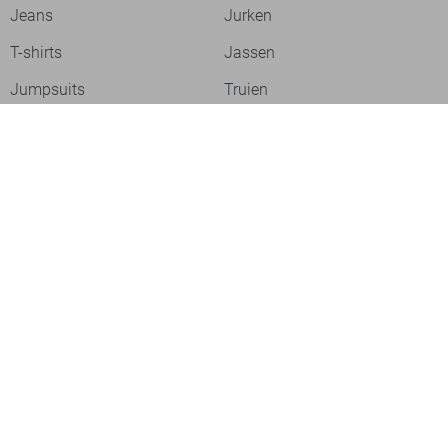
Jeans
Jurken
T-shirts
Jassen
Jumpsuits
Truien
Over ons
Laat je inspireren
Werken bij
Ontdek onze merken
PME legend
Gabbiano
Cast Iron
NZA
Petrol Industries
Jack & Jones
Cars
Vanguard
Tommy Jeans
Ballin