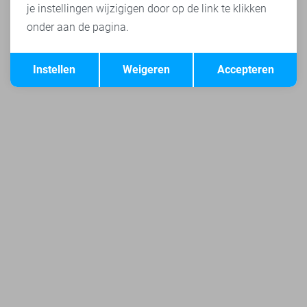
je instellingen wijzigigen door op de link te klikken
onder aan de pagina.
Opslaan
Terug
Instellen
Weigeren
Accepteren