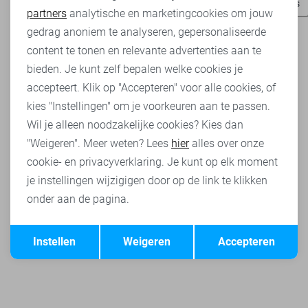
Mac jeans
Vero Moda jeans
Garcia jeans
LTB jeans
partners
analytische en marketingcookies om jouw
Marketing cookies
gedrag anoniem te analyseren, gepersonaliseerde
content te tonen en relevante advertenties aan te
bieden. Je kunt zelf bepalen welke cookies je
accepteert. Klik op "Accepteren" voor alle cookies, of
kies "Instellingen" om je voorkeuren aan te passen.
Wil je alleen noodzakelijke cookies? Kies dan
"Weigeren". Meer weten? Lees
hier
alles over onze
cookie- en privacyverklaring. Je kunt op elk moment
je instellingen wijzigigen door op de link te klikken
onder aan de pagina.
Opslaan
Terug
Instellen
Weigeren
Accepteren