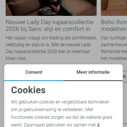
Nieuwe Lady Day najaarscollectie
Boho Rom
2026 bij Sans: stijl en comfort in
modetrend
travelkwaliteit
overal zie
Het najaar vraagt om kleding die comfortabel,
Van luchtige 
veelzijdig én stijlvol is. Met de nieuwe Lady
zachte kleure
Day najaarscollectie 2026 ben je helemaal
Romance tren
klaar voor...
het modebeel
Consent
Meer informatie
Ontdek nu
Ontdek
Cookies
Noodzakelijke cookies
Wij gebruiken cookies en vergelijkbare technieken
om je gebruikservaring te verbeteren. Met
Personalisatie cookies
Heb je dit al eens bekeken?
functionele cookies zorgen we dat de website goed
werkt. Daarnaast gebruiken wij samen met
4
Analytische cookies