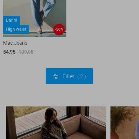
Danni
High waist
-50%
Mac Jeans
54,95
109,95
Filter
2