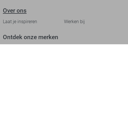
Over ons
Laat je inspireren
Werken bij
Ontdek onze merken
PME legend
Gabbiano
Cast Iron
NZA
Petrol Industries
Jack & Jones
Cars
Vanguard
Tommy Jeans
Ballin
Campbell
Only & Sons
Geisha
ONLY
Lofty Manner
Zoso