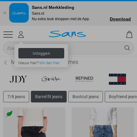
Sans.nl Merkkleding
Sans.nl
Download
Nu extra leuk shoppen met de App.
Inloggen
Mac Barrel fit jeans - Dames
Nieuw hier?
klik dan hier
7/8 jeans
Barrel fit jeans
Bootcut jeans
Boyfriend jean