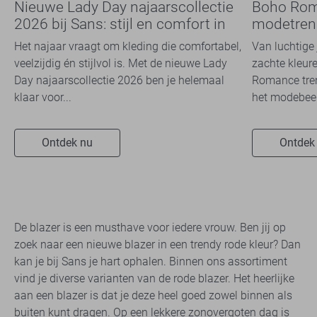
Nieuwe Lady Day najaarscollectie
Boho Rom
2026 bij Sans: stijl en comfort in
modetrend
travelkwaliteit
overal zie
Het najaar vraagt om kleding die comfortabel,
Van luchtige 
veelzijdig én stijlvol is. Met de nieuwe Lady
zachte kleure
Day najaarscollectie 2026 ben je helemaal
Romance tren
klaar voor...
het modebeel
Ontdek nu
Ontdek
De blazer is een musthave voor iedere vrouw. Ben jij op
zoek naar een nieuwe blazer in een trendy rode kleur? Dan
kan je bij Sans je hart ophalen. Binnen ons assortiment
vind je diverse varianten van de rode blazer. Het heerlijke
aan een blazer is dat je deze heel goed zowel binnen als
buiten kunt dragen. Op een lekkere zonovergoten dag is