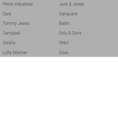
Petrol Industries
Jack & Jones
Cars
Vanguard
Tommy Jeans
Ballin
Campbell
Only & Sons
Geisha
ONLY
Lofty Manner
Zoso
Ydence
Vero Moda
Refined Department
Garcia
Sisters Point
Red Button
JDY
Fluresk
Harper & Yve
Object
Meld je aan voor onze nieuwsbrief