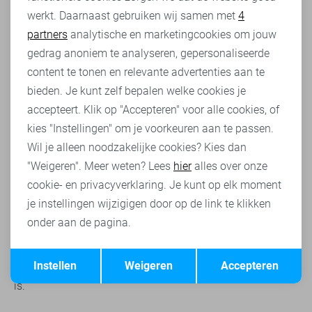
een langer model rode blazer? Wat ook het beste bij jouw
werkt. Daarnaast gebruiken wij samen met
4
Analytische cookies
stijl past, je vind de geschikte rode blazer binnen ons
partners
analytische en marketingcookies om jouw
assortiment.
Marketing cookies
gedrag anoniem te analyseren, gepersonaliseerde
Jouw rode blazer online bestellen bij Sans
content te tonen en relevante advertenties aan te
Binnen ons assortiment vind je een rode blazer van
bieden. Je kunt zelf bepalen welke cookies je
verschillende gerenommeerde merken als Garcia, Zoso,
accepteert. Klik op "Accepteren" voor alle cookies, of
Geisha en Aaiko. Voor ieder budget is er een mooie rode
kies "Instellingen" om je voorkeuren aan te passen.
blazer beschikbaar. Heb jij binnen ons assortiment al een
Wil je alleen noodzakelijke cookies? Kies dan
perfecte rode blazer gevonden? Tijd om deze online te
"Weigeren". Meer weten? Lees
hier
alles over onze
bestellen! Plaats jouw favoriete rode blazer in het
cookie- en privacyverklaring. Je kunt op elk moment
winkelmandje en betaal vervolgens gemakkelijk én veilig
voor jouw bestelling via iDeal, PayPal, Visa of Billink. Bij
je instellingen wijzigigen door op de link te klikken
Sans zorgen we ervoor dat je zo snel mogelijk een mooie
onder aan de pagina.
rode blazer kunt toevoegen aan jouw garderobe. We
Opslaan
Terug
verzenden het pakketje via DHL en met track & trace,
Instellen
Weigeren
Accepteren
zodat je precies weet wanneer en of je pakketje bezorgd
is.