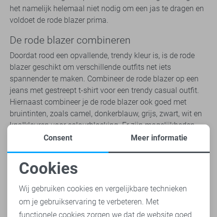
het namelijk helemaal niet nodig om een jas te dragen en
voldoet de rode blazer prima.
De rode blazer combineren
Doordat rood een opvallende, trendy kleur is, is de rode
blazer geschikt om verschillende outfits net iets
spannender te maken. Combineer de rode blazer op een
jeans met gestreept t-shirt voor een trendy casual outfit.
Hiernaast combineer je de rode blazer ook goed met
bruintinten, zoals camel, donkerblauw, grijs, zwart, wit en
knalkleuren voor colourblocking. Er zijn mogelijkheden
genoeg met de rode blazer!
Consent
Meer informatie
Assortiment rode dames blazers
Cookies
Binnen ons assortiment vind je de rode blazer in
Noodzakelijke cookies
verschillende varianten. Kies jij voor een effen rode blazer?
Wij gebruiken cookies en vergelijkbare technieken
Of is een blazer met rode print helemaal jouw stijl? En
om je gebruikservaring te verbeteren. Met
Personalisatie cookies
moet de rode blazer getailleerd zijn? Of kies je toch voor
functionele cookies zorgen we dat de website goed