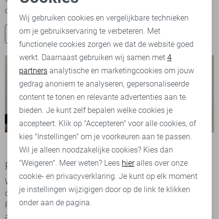
Noodzakelijke cookies
collectie is veelzijdig en geschikt voor elke gelegenheid....
Wij gebruiken cookies en vergelijkbare technieken
om je gebruikservaring te verbeteren. Met
Personalisatie cookies
Shop nu
functionele cookies zorgen we dat de website goed
werkt. Daarnaast gebruiken wij samen met
4
Analytische cookies
partners
analytische en marketingcookies om jouw
Marketing cookies
gedrag anoniem te analyseren, gepersonaliseerde
content te tonen en relevante advertenties aan te
bieden. Je kunt zelf bepalen welke cookies je
accepteert. Klik op "Accepteren" voor alle cookies, of
kies "Instellingen" om je voorkeuren aan te passen.
Wil je alleen noodzakelijke cookies? Kies dan
"Weigeren". Meer weten? Lees
hier
alles over onze
Pieces online shop
cookie- en privacyverklaring. Je kunt op elk moment
Welkom bij de Pieces online shop! Ben jij een jonge vrouw
je instellingen wijzigigen door op de link te klikken
die graag ‘on-trend’ kleding koopt voor een betaalbare prijs?
onder aan de pagina.
Pieces heeft alles in huis om je van top tot teen te stylen. Dit
alles voor een superfijne prijs, zonder concessies op de