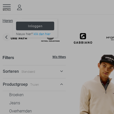
MENU
Herenkleding
Truien
Sale
Inloggen
Nieuw hier?
klik dan hier
Filters
Wis filters
Sorteren
Standaard
Standaard
Productgroep
Truien
€ laag-hoog
Broeken
€ hoog-laag
Jeans
% hoog-laag
Overhemden