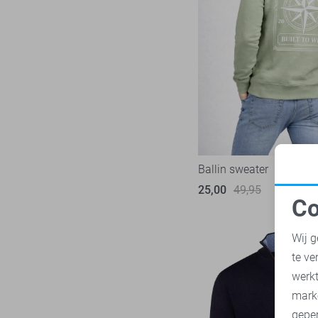
Ballin sweater
25,00
49,95
Co
N
Wij g
te ve
A
werk
mark
geper