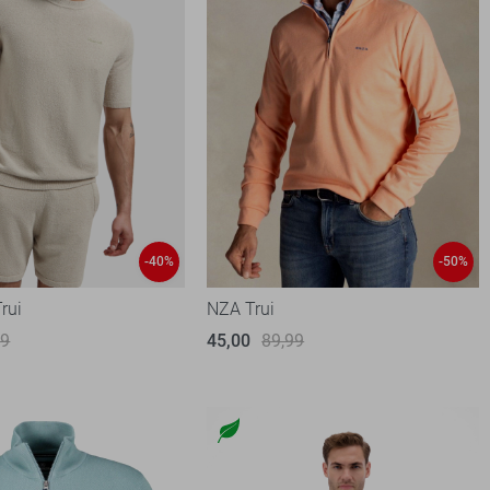
-40%
-50%
rui
NZA Trui
99
45,00
89,99