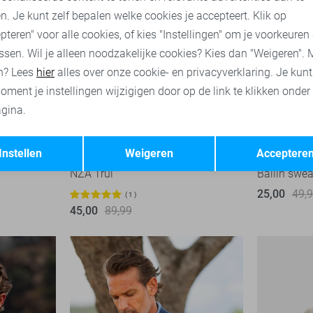
n. Je kunt zelf bepalen welke cookies je accepteert. Klik op
pteren" voor alle cookies, of kies "Instellingen" om je voorkeuren
ssen. Wil je alleen noodzakelijke cookies? Kies dan "Weigeren". 
n? Lees
hier
alles over onze cookie- en privacyverklaring. Je kun
oment je instellingen wijzigigen door op de link te klikken onder
gina.
Opslaan
Terug
-50%
-50%
Instellen
Weigeren
Acceptere
NZA Trui
Ballin swea
25,00
49,
1
45,00
89,99