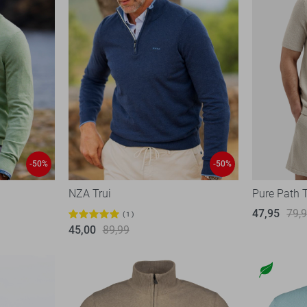
-50%
-50%
NZA Trui
Pure Path T
47,95
79,
1
45,00
89,99