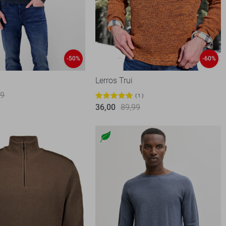
-50%
-60%
Lerros Trui
99
1
36,00
89,99