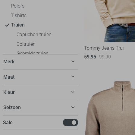
Polo`s
T-shirts
Truien
Capuchon truien
Coltruien
Tommy Jeans Trui
Gebreide truien
59,95
99,90
Merk
Gestreepte truien
Kabeltruien
Antony Morato
Maat
Ronde hals truien
Ballin
XS
Sweaters
Kleur
Calvin Klein
S
V-hals truien
Campbell
Beige
Seizoen
M
Vesten
Cars
Blauw
L
Colberts
Basics
Sale
Cast Iron
Bordeaux
XL
Jassen
Deals
Gabbiano
Bruin