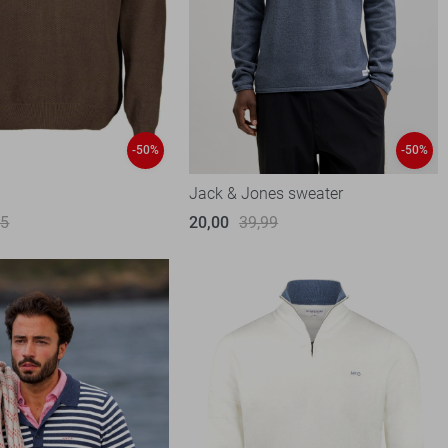
-50%
-50%
Jack & Jones sweater
95
20,00
39,99