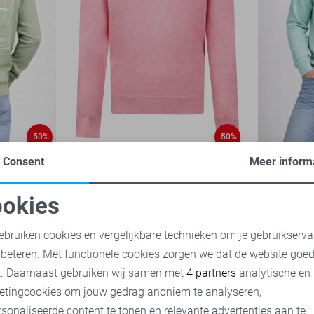
-50%
-50%
Consent
Meer inform
McGregor Trui
Ballin swea
50,00
99,95
30,00
59,
okies
oodzakelijke cookies
Personalisatie cookies
ebruiken cookies en vergelijkbare technieken om je gebruikserva
rbeteren. Met functionele cookies zorgen we dat de website goe
nalytische cookies
Marketing cookies
t. Daarnaast gebruiken wij samen met
4 partners
analytische en
etingcookies om jouw gedrag anoniem te analyseren,
sonaliseerde content te tonen en relevante advertenties aan te