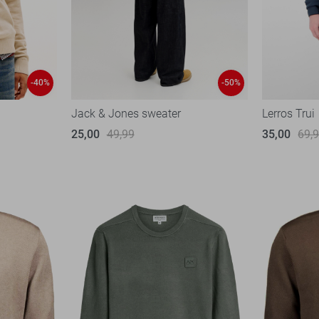
-40%
-50%
Jack & Jones sweater
Lerros Trui
25,00
49,99
35,00
69,