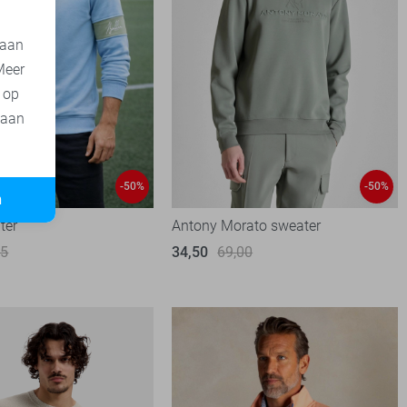
 aan
Meer
t op
 aan
-50%
-50%
n
ter
Antony Morato sweater
95
34,50
69,00