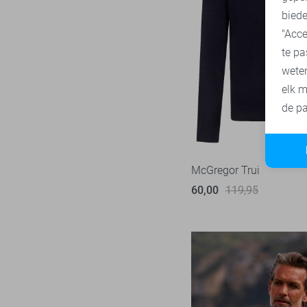
biede
"Acce
te pa
wete
elk m
de pa
McGregor Trui
60,00
119,95