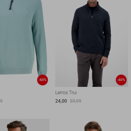
-60%
-60%
Lerros Trui
99
24,00
59,99