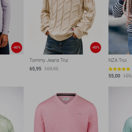
-40%
-40%
Tommy Jeans Trui
NZA Trui
65,95
109,90
55,00
109