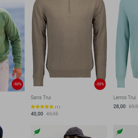
-50%
-20%
Sans Trui
Lerros Trui
28,00
69,
1
40,00
49,95