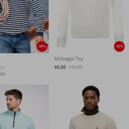
-50%
-50%
McGregor Trui
60,00
119,95
1
,99