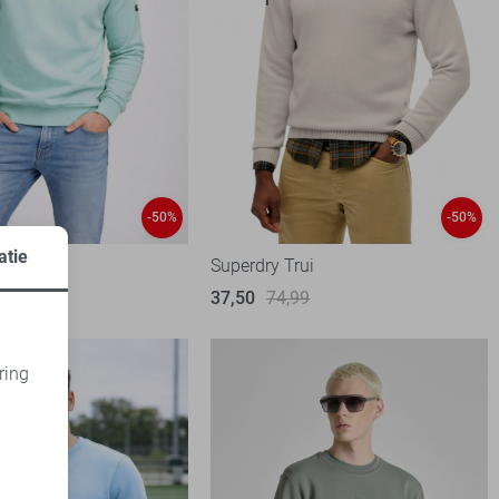
-50%
-50%
atie
ter
Superdry Trui
95
37,50
74,99
ring
d