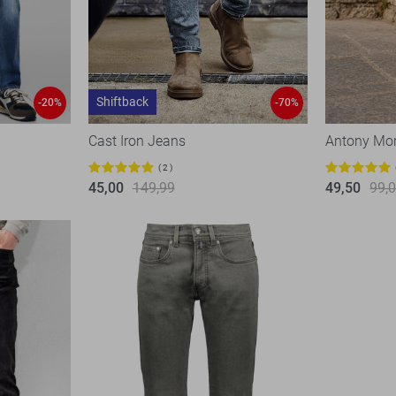
Shiftback
-20%
-70%
Cast Iron Jeans
Antony Mo
2
45,00
149,99
49,50
99,