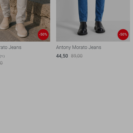
-50%
-50%
rato Jeans
Antony Morato Jeans
44,50
89,00
1
00