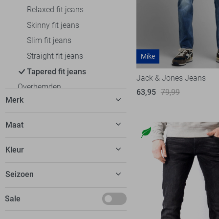
Relaxed fit jeans
Skinny fit jeans
Slim fit jeans
Straight fit jeans
Mike
Tapered fit jeans
Jack & Jones Jeans
Overhemden
63,95
79,99
Merk
Polo`s
T-shirts
Antony Morato
7
Maat
Truien
Cast Iron
22
27/32
Vesten
Kleur
Gabbiano
9
28/30
Colberts
Jack & Jones
51
Beige
Seizoen
28/32
Jassen
JJ Rebel
6
Blauw
28/34
Ondergoed
Basics
Sale
Petrol Industries
17
Camel
29/30
Loungewear
Deals
Pierre Cardin
20
Grijs