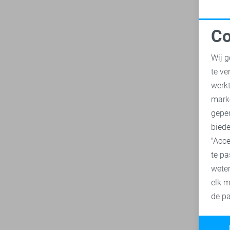
32/34
32/36
Co
33/30
N
33/32
Wij g
33/34
te ve
A
33/36
werk
mark
34/30
geper
34/32
biede
34/34
"Acce
34/36
te pa
35/30
wete
35/32
elk m
de pa
35/34
35/36