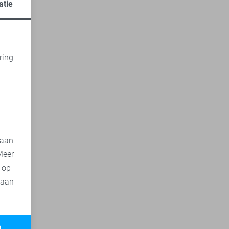
atie
ring
d
 aan
Meer
t op
 aan
n