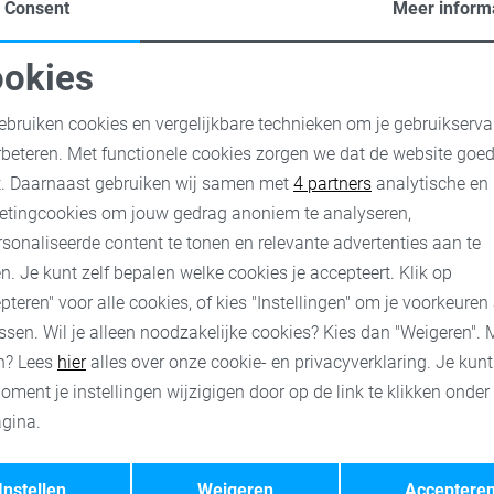
Consent
Meer inform
okies
oodzakelijke cookies
Personalisatie cookies
ebruiken cookies en vergelijkbare technieken om je gebruikserva
rbeteren. Met functionele cookies zorgen we dat de website goe
nalytische cookies
Marketing cookies
t. Daarnaast gebruiken wij samen met
4 partners
analytische en
etingcookies om jouw gedrag anoniem te analyseren,
sonaliseerde content te tonen en relevante advertenties aan te
n. Je kunt zelf bepalen welke cookies je accepteert. Klik op
pteren" voor alle cookies, of kies "Instellingen" om je voorkeuren
ssen. Wil je alleen noodzakelijke cookies? Kies dan "Weigeren". 
n? Lees
hier
alles over onze cookie- en privacyverklaring. Je kun
oment je instellingen wijzigigen door op de link te klikken onder
gina.
Opslaan
Terug
Instellen
Weigeren
Acceptere