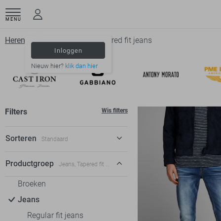
MENU
Herenkleding
Jeans
Tapered fit jeans
Inloggen
Nieuw hier?
klik dan hier
Filters
Wis filters
Sorteren
Standaard
Standaard
Productgroep
Jeans, Tapered fit jeans
€ laag-hoog
Broeken
€ hoog-laag
Jeans
Regular fit jeans