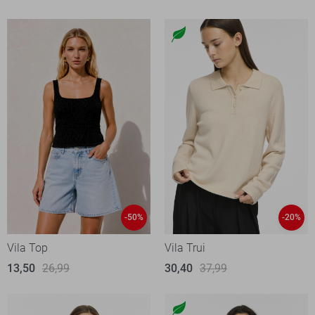
-50%
-20%
Vila Top
Vila Trui
13,50
26,99
30,40
37,99