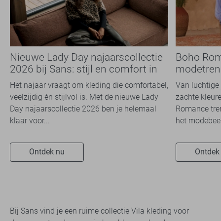
Nieuwe Lady Day najaarscollectie
Boho Rom
2026 bij Sans: stijl en comfort in
modetrend
travelkwaliteit
overal zie
Het najaar vraagt om kleding die comfortabel,
Van luchtige 
veelzijdig én stijlvol is. Met de nieuwe Lady
zachte kleure
Day najaarscollectie 2026 ben je helemaal
Romance tren
klaar voor...
het modebeel
Ontdek nu
Ontdek
Bij Sans vind je een ruime collectie Vila kleding voor