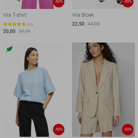
-50%
-50%
Vila T-shirt
Vila Broek
22,50
44,95
1
20,00
39,99
-50%
-50%