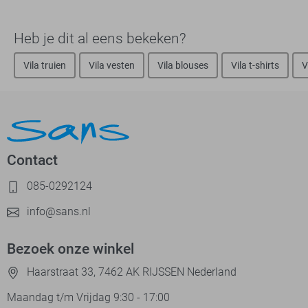
Heb je dit al eens bekeken?
Vila truien
Vila vesten
Vila blouses
Vila t-shirts
V
Contact
085-0292124
info@sans.nl
Bezoek onze winkel
Haarstraat 33, 7462 AK RIJSSEN Nederland
Maandag t/m Vrijdag 9:30 - 17:00