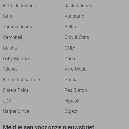
Petrol Industries
Jack & Jones
Cars
Vanguard
Tommy Jeans
Ballin
Campbell
Only & Sons
Geisha
ONLY
Lofty Manner
Zoso
Ydence
Vero Moda
Refined Department
Garcia
Sisters Point
Red Button
JDY
Fluresk
Harper & Yve
Object
Meld je aan voor onze nieuwsbrief