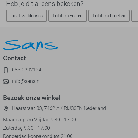
Heb je dit al eens bekeken?
LolaLiza blouses
LolaLiza vesten
LolaLiza broeken
L
Contact
085-0292124
info@sans.nl
Bezoek onze winkel
Haarstraat 33, 7462 AK RIJSSEN Nederland
Maandag t/m Vrijdag 9:30 - 17:00
Zaterdag 9.30 - 17.00
Donderdag koopavond tot 21:00