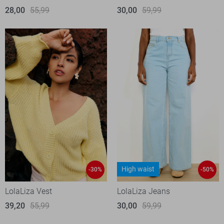
28,00
55,99
30,00
59,99
High waist
-30%
-50%
LolaLiza Vest
LolaLiza Jeans
39,20
55,99
30,00
59,99