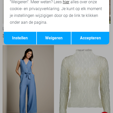
"Weigeren". Meer weten? Lees
hier
alles over onze
cookie- en privacyverklaring. Je kunt op elk moment
je instellingen wijzigigen door op de link te klikken
onder aan de pagina.
LolaLiza Top
LolaLiza Top
Opslaan
Terug
39,99
39,99
Instellen
Weigeren
Accepteren