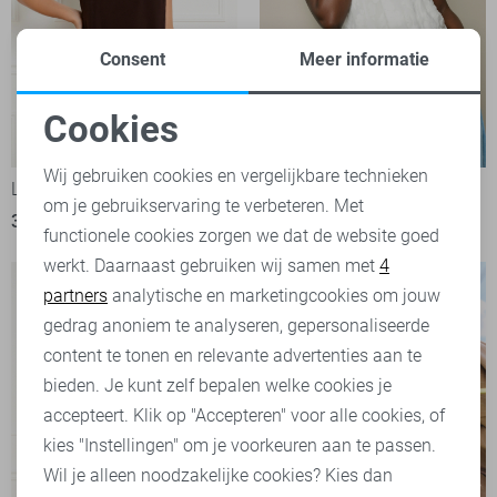
Consent
Meer informatie
Cookies
-15%
-15%
Noodzakelijke cookies
Wij gebruiken cookies en vergelijkbare technieken
LolaLiza Top
LolaLiza Top
om je gebruikservaring te verbeteren. Met
Personalisatie cookies
34,00
39,99
34,02
39,99
functionele cookies zorgen we dat de website goed
werkt. Daarnaast gebruiken wij samen met
4
Analytische cookies
partners
analytische en marketingcookies om jouw
Marketing cookies
gedrag anoniem te analyseren, gepersonaliseerde
content te tonen en relevante advertenties aan te
bieden. Je kunt zelf bepalen welke cookies je
accepteert. Klik op "Accepteren" voor alle cookies, of
kies "Instellingen" om je voorkeuren aan te passen.
Wil je alleen noodzakelijke cookies? Kies dan