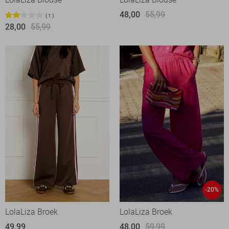
48,00
55,99
1
28,00
55,99
-20%
LolaLiza Broek
LolaLiza Broek
49,99
48,00
59,99