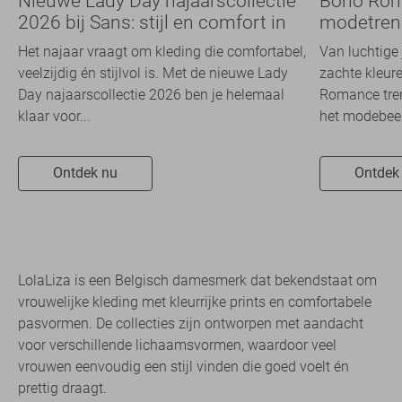
Nieuwe Lady Day najaarscollectie
Boho Rom
2026 bij Sans: stijl en comfort in
modetrend
travelkwaliteit
overal zie
Het najaar vraagt om kleding die comfortabel,
Van luchtige 
veelzijdig én stijlvol is. Met de nieuwe Lady
zachte kleure
Day najaarscollectie 2026 ben je helemaal
Romance tren
klaar voor...
het modebeel
Ontdek nu
Ontdek
LolaLiza is een Belgisch damesmerk dat bekendstaat om
vrouwelijke kleding met kleurrijke prints en comfortabele
pasvormen. De collecties zijn ontworpen met aandacht
voor verschillende lichaamsvormen, waardoor veel
vrouwen eenvoudig een stijl vinden die goed voelt én
prettig draagt.