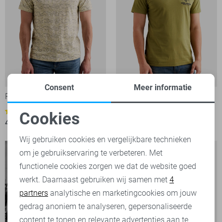
Consent
Meer informatie
PME legend T-shirt
PME legend T-shirt
39,99
1
Cookies
49,99
Noodzakelijke cookies
Wij gebruiken cookies en vergelijkbare technieken
om je gebruikservaring te verbeteren. Met
Personalisatie cookies
functionele cookies zorgen we dat de website goed
werkt. Daarnaast gebruiken wij samen met
4
Analytische cookies
partners
analytische en marketingcookies om jouw
Marketing cookies
gedrag anoniem te analyseren, gepersonaliseerde
content te tonen en relevante advertenties aan te