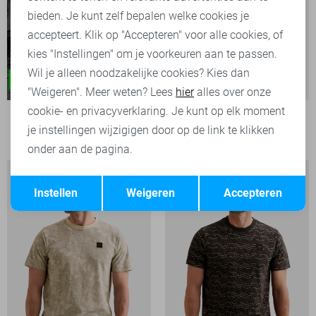
bieden. Je kunt zelf bepalen welke cookies je
accepteert. Klik op "Accepteren" voor alle cookies, of
kies "Instellingen" om je voorkeuren aan te passen.
Wil je alleen noodzakelijke cookies? Kies dan
"Weigeren". Meer weten? Lees
hier
alles over onze
cookie- en privacyverklaring. Je kunt op elk moment
PME legend T-shirt
je instellingen wijzigigen door op de link te klikken
39,99
onder aan de pagina.
Opslaan
Terug
Instellen
Weigeren
Accepteren