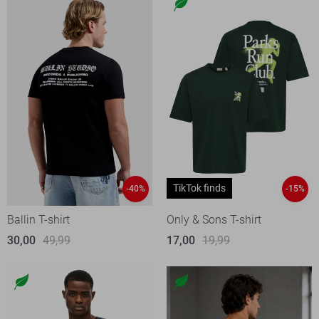
TikTok finds
-40%
-15%
Ballin T-shirt
Only & Sons T-shirt
30,00
49,99
17,00
19,99