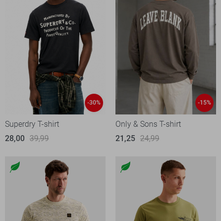
-30%
-15%
Superdry T-shirt
Only & Sons T-shirt
28,00
39,99
21,25
24,99