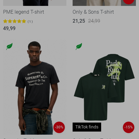
PME legend T-shirt
Only & Sons T-shirt
21,25
24,99
1
49,99
TikTok finds
-30%
-15%