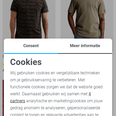
Consent
Meer informatie
PME legend T-shirt
Cast Iron T-shirt
Cookies
44,99
1
Noodzakelijke cookies
49,99
Wij gebruiken cookies en vergelijkbare technieken
om je gebruikservaring te verbeteren. Met
Personalisatie cookies
functionele cookies zorgen we dat de website goed
werkt. Daarnaast gebruiken wij samen met
4
Analytische cookies
partners
analytische en marketingcookies om jouw
Marketing cookies
gedrag anoniem te analyseren, gepersonaliseerde
content te tonen en relevante advertenties aan te