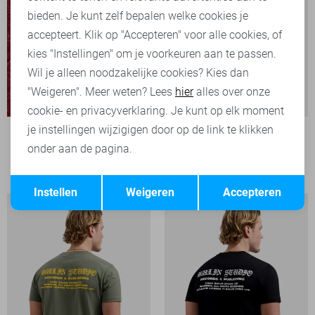
bieden. Je kunt zelf bepalen welke cookies je
accepteert. Klik op "Accepteren" voor alle cookies, of
kies "Instellingen" om je voorkeuren aan te passen.
Wil je alleen noodzakelijke cookies? Kies dan
"Weigeren". Meer weten? Lees
hier
alles over onze
cookie- en privacyverklaring. Je kunt op elk moment
je instellingen wijzigigen door op de link te klikken
PME legend T-shirt
onder aan de pagina.
1
49,99
Opslaan
Terug
Instellen
Weigeren
Accepteren