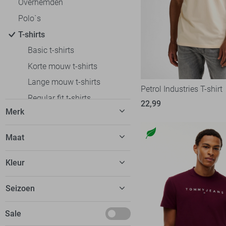
Overhemden
Polo`s
T-shirts
Basic t-shirts
Korte mouw t-shirts
Lange mouw t-shirts
Petrol Industries T-shirt
Regular fit t-shirts
22,99
Merk
sleeveless T-shirts
Slim fit t-shirts
Alan Red
12
Maat
Truien
Antony Morato
18
XXS
Vesten
Kleur
Ballin
33
XS
Colberts
Calvin Klein
21
Beige
Seizoen
S
Jassen
Cars
11
Blauw
M
Ondergoed
Basics
Sale
Cast Iron
38
Bordeaux
L
Loungewear