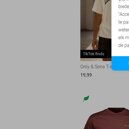
biede
"Acce
te pa
wete
elk m
de pa
TikTok finds
Only & Sons T-shirt
19,99