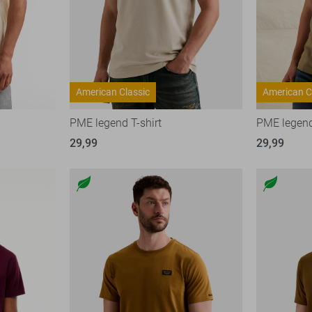
American Classic
American C
PME legend T-shirt
PME legend
29,99
29,99