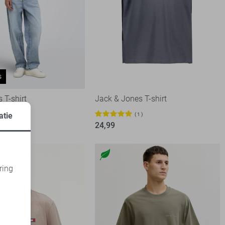
s
 T-shirt
Jack & Jones T-shirt
atie
1
24,99
ring
d