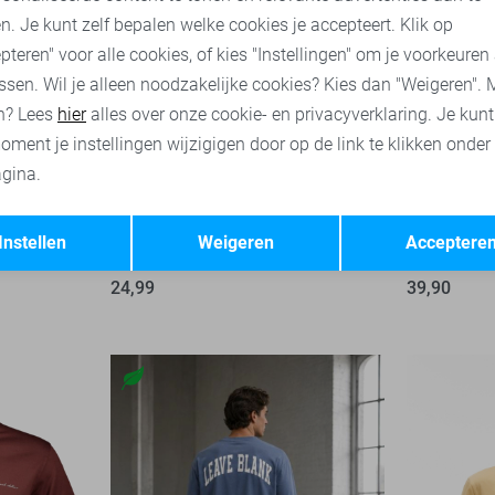
n. Je kunt zelf bepalen welke cookies je accepteert. Klik op
pteren" voor alle cookies, of kies "Instellingen" om je voorkeuren
ssen. Wil je alleen noodzakelijke cookies? Kies dan "Weigeren". 
n? Lees
hier
alles over onze cookie- en privacyverklaring. Je kun
oment je instellingen wijzigigen door op de link te klikken onder
gina.
Opslaan
Terug
Instellen
Weigeren
Acceptere
Only & Sons T-shirt
Tommy Jean
24,99
39,90