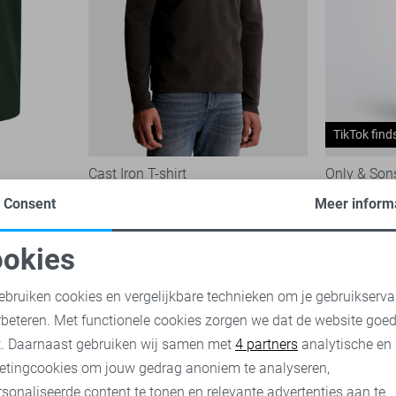
TikTok find
Cast Iron T-shirt
Only & Sons
79,99
19,99
Consent
Meer inform
okies
oodzakelijke cookies
Personalisatie cookies
ebruiken cookies en vergelijkbare technieken om je gebruikserva
rbeteren. Met functionele cookies zorgen we dat de website goe
nalytische cookies
Marketing cookies
t. Daarnaast gebruiken wij samen met
4 partners
analytische en
etingcookies om jouw gedrag anoniem te analyseren,
sonaliseerde content te tonen en relevante advertenties aan te