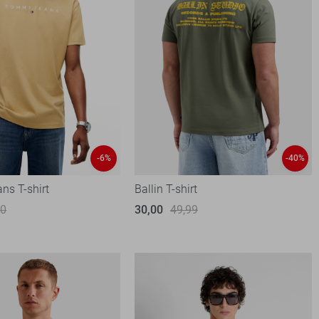
-6%
-40%
s T-shirt
Ballin T-shirt
90
30,00
49,99