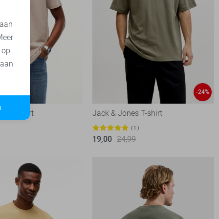
 aan
Meer
t op
 aan
-24%
n
s T-shirt
Jack & Jones T-shirt
1
19,00
24,99